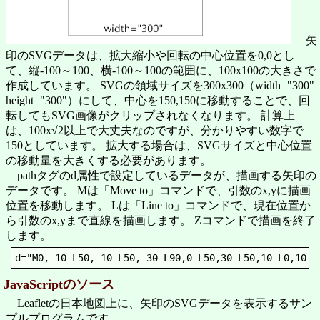
矢
印のSVGデータは、拡大縮小や回転の中心位置を0,0とし
て、縦-100～100、横-100～100の範囲に、100x100の大きさで
作成しています。 SVGの領域サイズを300x300（width="300"
height="300"）にして、中心を150,150に移動することで、回
転してもSVG画像がクリップされなくなります。 計算上
は、100x√2以上で大丈夫なのですが、分かりやすい数字で
150としています。 拡大する場合は、SVGサイズと中心位置
の移動量を大きくする必要があります。
pathタグのd属性で設定しているデータが、描画する矢印の
データです。 Mは「Move to」コマンドで、引数のx,yに描画
位置を移動します。 Lは「Line to」コマンドで、現在位置か
ら引数のx,yまで直線を描画します。 Zコマンドで描画を終了
します。
d="M0,-10 L50,-10 L50,-30 L90,0 L50,30 L50,10 L0,10 Z
JavaScriptのソース
Leafletの日本地図上に、矢印のSVGデータを表示するサン
プルプログラムです。