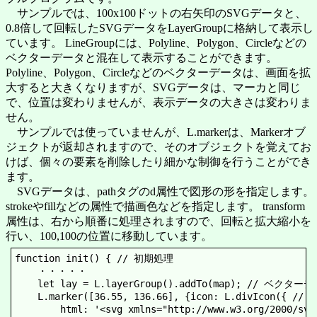
サンプルでは、100x100ドットの右矢印のSVGデータと、
0.8倍して回転したSVGデータをLayerGroupに格納して表示し
ています。 LineGroupには、Polyline、Polygon、Circleなどの
ベクターデータと混在して表示することができます。
Polyline、Polygon、Circleなどのベクターデータは、画面を拡
大すると大きくなりますが、SVGデータは、マーカと同じ
で、位置は変わりませんが、表示データの大きさは変わりま
せん。
サンプルでは使っていませんが、L.markerは、Markerオブ
ジェクトが返却されますので、そのオブジェクトを覚えてお
けば、個々の要素を削除したり細かな制御を行うことができ
ます。
SVGデータは、pathタグのd属性で図形の形を指定します。
strokeやfillなどの属性で描画色などを指定します。 transform
属性は、右から順番に処理されますので、回転と拡大縮小を
行い、100,100の位置に移動しています。
function init() { // 初期処理

	・・・・・

	let lay = L.layerGroup().addTo(map); // ベクターデータ表示領域

	L.marker([36.55, 136.66], {icon: L.divIcon({ // SVGマーカを登録

		html: '<svg xmlns="http://www.w3.org/2000/svg" width="300" height="300"><path \
