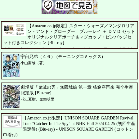
【Amazon.co.jp限定】スター・ウォーズ／マンダロリア
ン・アンド・グローグー ブルーレイ ＋ ＤＶＤ セット
オリジナルクリアポーチ＆マグカップ・ピンバッジセ
ット付きコレクション [Blu-ray]
ペドロ・パスカル、シガーニー・ウィーバー、ジェレミー・アレン・ホワイト
宇宙兄弟（４６） (モーニングコミックス)
小山宙哉（著）
劇場版「鬼滅の刃」無限城編 第一章 猗窩座再来 完全生産
限定版 [Blu-ray]
花江夏樹、鬼頭明里
【Amazon.co.jp限定】UNISON SQUARE GARDEN Revival
Tour "Catcher In The Spy" at NHK Hall 2024.04.25 (初回生産
限定盤) (Blu-ray) - UNISON SQUARE GARDEN (コットン
巾着付)