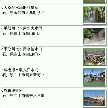
○大桑配水場旧計量室
石川県金沢市大桑町サ乙
○手取川七ヶ用水大水門
石川県白山市白山町レ
○手取川七ヶ用水給水口
石川県白山市白山町レ
○富樫用水取入口水門
石川県白山市鶴来新町ソ
○鶴来発電所
石川県白山市鶴来水戸町