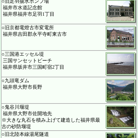
○旧足羽揚水ポンプ場
福井市水道記念館
福井県福井市足羽1丁目
○旧京都電燈古市変電所
福井県吉田郡永平寺町東古市
○三国港エッセル堤
三国サンセットビーチ
福井県坂井市三国町宿2丁目
○九頭竜ダム
福井県大野市長野
○鬼谷川堰堤
福井県大野市佐開地先
※大きな丸石を積み上げて建造した福井県最
古の砂防堰堤
○旧北陸本線湯尾隧道