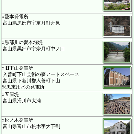
○愛本発電所
富山県黒部市宇奈月町舟見
○黒部川の愛本堰堤
富山県黒部市宇奈月町中ノ口
○旧下山発電所
入善町下山芸術の森アートスペース
富山県下新川郡入善町下山
※黒東用水の発電所
○五厘堤
富山県滑川市大浦
○松ノ木発電所
富山県富山市松木字大下割