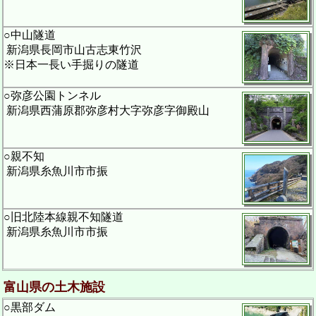
○中山隧道
新潟県長岡市山古志東竹沢
※日本一長い手掘りの隧道
○弥彦公園トンネル
新潟県西蒲原郡弥彦村大字弥彦字御殿山
○親不知
新潟県糸魚川市市振
○旧北陸本線親不知隧道
新潟県糸魚川市市振
富山県の土木施設
○黒部ダム