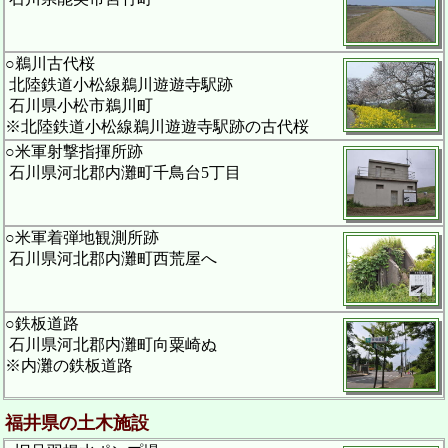
○鵜川古代桜
北陸鉄道小松線鵜川遊遊寺駅跡
石川県小松市鵜川町
※北陸鉄道小松線鵜川遊遊寺駅跡の古代桜
○米軍射撃指揮所跡
石川県河北郡内灘町千鳥台5丁目
○米軍着弾地観測所跡
石川県河北郡内灘町西荒屋へ
○鉄板道路
石川県河北郡内灘町向粟崎ぬ
※内灘の鉄板道路
福井県の土木施設