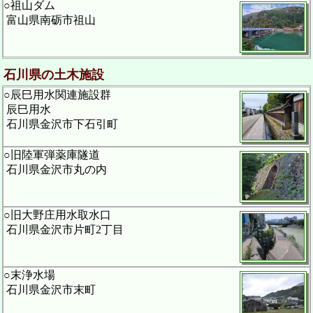
○祖山ダム
富山県南砺市祖山
石川県の土木施設
○辰巳用水関連施設群
辰巳用水
石川県金沢市下石引町
○旧陸軍弾薬庫隧道
石川県金沢市丸の内
○旧大野庄用水取水口
石川県金沢市片町2丁目
○末浄水場
石川県金沢市末町