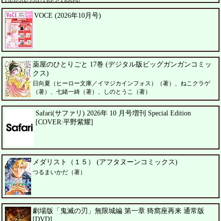
UNISON SQUARE GARDEN
VOCE (2026年10月号)
薬屋のひとりごと 17巻 (デジタル版ビッグガンガンコミッ
クス)
日向夏（ヒーロー文庫／イマジカインフォス）（著）、ねこクラゲ
（著）、七緒一綺（著）、しのとうこ（著）
Safari(サファリ) 2026年 10 月号増刊 Special Edition
[COVER:平野紫耀]
メダリスト（１５） (アフタヌーンコミックス)
つるまいかだ（著）
劇場版「鬼滅の刃」無限城編 第一章 猗窩座再来 通常版
[DVD]