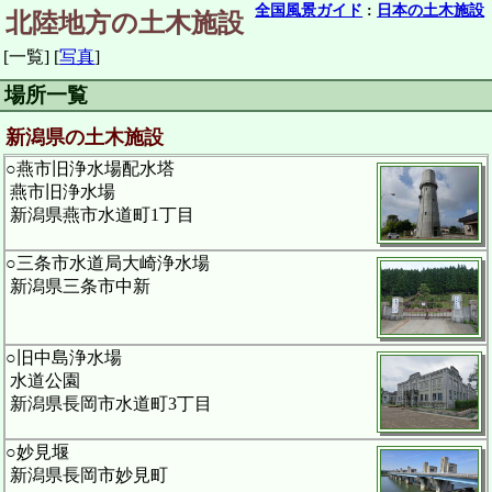
全国風景ガイド
:
日本の土木施設
北陸地方の土木施設
[一覧]
[
写真
]
場所一覧
新潟県の土木施設
○燕市旧浄水場配水塔
燕市旧浄水場
新潟県燕市水道町1丁目
○三条市水道局大崎浄水場
新潟県三条市中新
○旧中島浄水場
水道公園
新潟県長岡市水道町3丁目
○妙見堰
新潟県長岡市妙見町