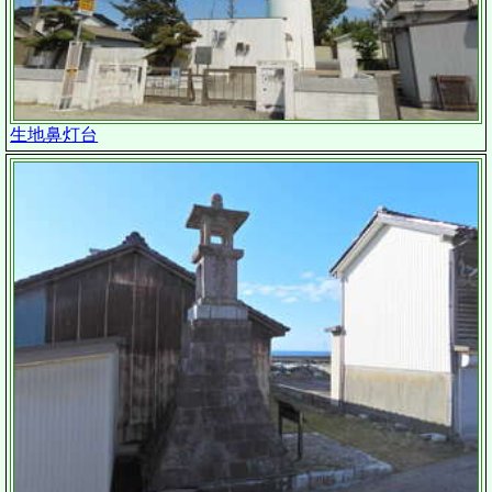
生地鼻灯台