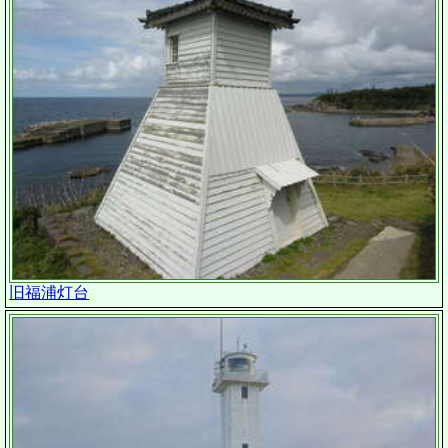
旧福浦灯台