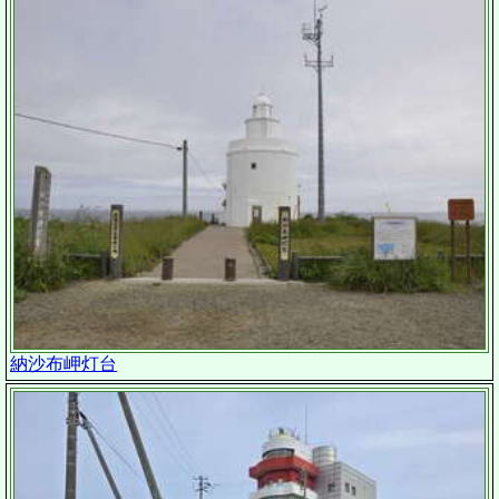
納沙布岬灯台