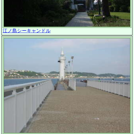
江ノ島シーキャンドル