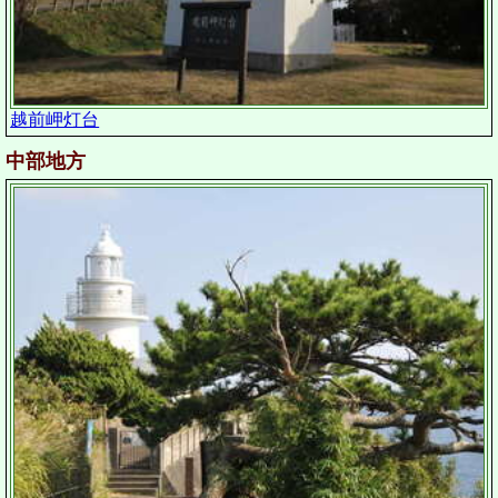
越前岬灯台
中部地方