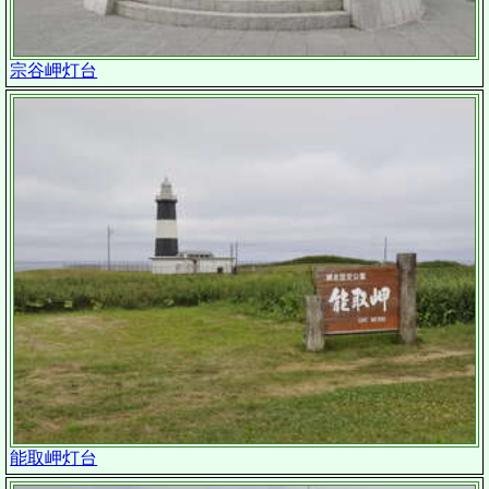
宗谷岬灯台
能取岬灯台