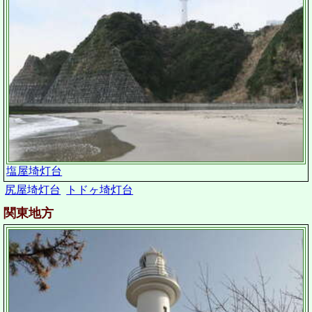
塩屋埼灯台
尻屋埼灯台
トドヶ埼灯台
関東地方