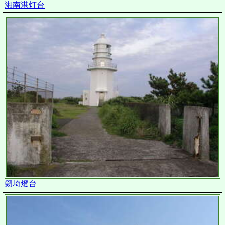
湘南港灯台
剱埼燈台