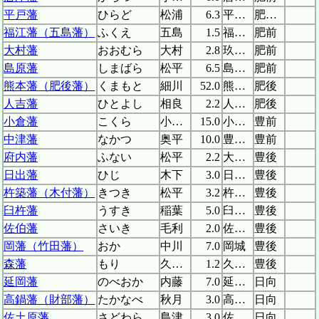
平戸藩
ひらど
松浦
6.3
平戸城
肥前、壱岐
福江藩（五島藩）
ふくえ
五島
1.5
福江城
肥前
大村藩
おおむら
大村
2.8
玖島城
肥前
島原藩
しまばら
松平
6.5
島原城
肥前
熊本藩（肥後藩）
くまもと
細川
52.0
熊本城
肥後
人吉藩
ひとよし
相良
2.2
人吉城
肥後
小倉藩
こくら
小笠原
15.0
小倉城
豊前
中津藩
なかつ
奥平
10.0
豊前中津城
豊前
府内藩
ふない
松平
2.2
大分府内城
豊後
日出藩
ひじ
木下
3.0
日出城
豊後
杵築藩（木付藩）
きつき
松平
3.2
杵築城
豊後
臼杵藩
うすき
稲葉
5.0
臼杵城
豊後
佐伯藩
さいき
毛利
2.0
佐伯城
豊後
岡藩（竹田藩）
おか
中川
7.0
岡城
豊後
森藩
もり
久留島
1.2
久留島陣屋
豊後
延岡藩
のべおか
内藤
7.0
延岡城
日向
高鍋藩（財部藩）
たかなべ
秋月
3.0
高鍋城
日向
佐土原藩
さどわら
島津
3.0
佐土原城
日向