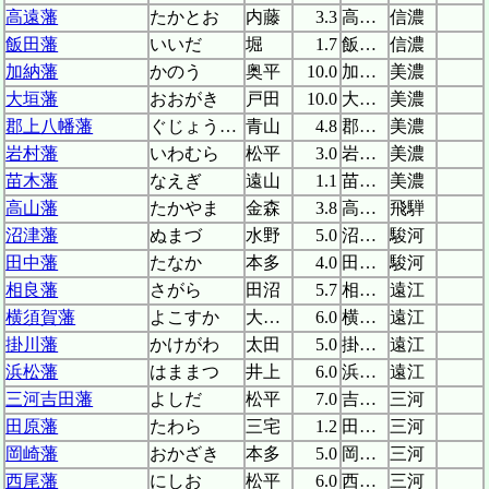
高遠藩
たかとお
内藤
3.3
高遠城
信濃
飯田藩
いいだ
堀
1.7
飯田城
信濃
加納藩
かのう
奥平
10.0
加納城
美濃
大垣藩
おおがき
戸田
10.0
大垣城
美濃
郡上八幡藩
ぐじょうはちまん
青山
4.8
郡上八幡城
美濃
岩村藩
いわむら
松平
3.0
岩村城
美濃
苗木藩
なえぎ
遠山
1.1
苗木城
美濃
高山藩
たかやま
金森
3.8
高山城
飛騨
沼津藩
ぬまづ
水野
5.0
沼津城
駿河
田中藩
たなか
本多
4.0
田中城
駿河
相良藩
さがら
田沼
5.7
相良城
遠江
横須賀藩
よこすか
大須賀
6.0
横須賀城
遠江
掛川藩
かけがわ
太田
5.0
掛川城
遠江
浜松藩
はままつ
井上
6.0
浜松城
遠江
三河吉田藩
よしだ
松平
7.0
吉田城
三河
田原藩
たわら
三宅
1.2
田原城
三河
岡崎藩
おかざき
本多
5.0
岡崎城
三河
西尾藩
にしお
松平
6.0
西尾城
三河