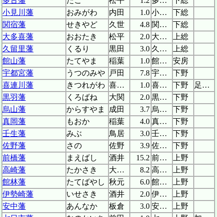
多古藩
たこ
松平
1.2
多古陣屋
下総
小見川藩
おみがわ
内田
1.0
小見川陣屋
下総
関宿藩
せきやど
久世
4.8
関宿城
下総
大多喜藩
おおたき
松平
2.0
大多喜城
上総
久留里藩
くるり
黒田
3.0
久留里城
上総
館山藩
たてやま
稲葉
1.0
館山城
安房
宇都宮藩
うつのみや
戸田
7.8
宇都宮城
下野
喜連川藩
きつれがわ
喜連川
1.0
喜連川陣屋
下野
足利氏の後裔
黒羽藩
くろばね
大関
2.0
黒羽陣屋
下野
烏山藩
からすやま
成田
3.7
烏山城
下野
真岡藩
もおか
稲葉
4.0
真岡陣屋
下野
壬生藩
みぶ
鳥居
3.0
壬生城
下野
佐野藩
さの
佐野
3.9
佐野城
下野
前橋藩
まえばし
酒井
15.2
前橋城
上野
高崎藩
たかさき
大河内
8.2
高崎城
上野
館林藩
たてばやし
秋元
6.0
館林城
上野
伊勢崎藩
いせさき
酒井
2.0
伊勢崎陣屋
上野
安中藩
あんなか
板倉
3.0
安中城
上野