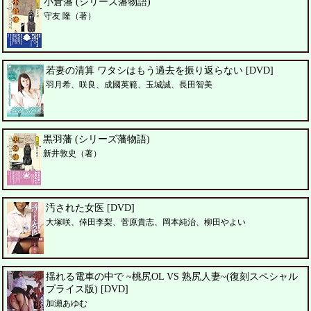
小倉藩 (シリーズ藩物語)
守友 隆（著）
若妻の清算 ワタシはもう過去を振り返らない [DVD]
羽月希、咲良、成國英範、玉城誠、長田智美
黒羽藩 (シリーズ藩物語)
新井敦史（著）
汚された女医 [DVD]
大塚咲、倖田李梨、菅原貴志、岡本純治、柳田やよい
揺れる電車の中で ~桃尻OL VS 熟尻人妻~(復刻スペシャル
プライス版) [DVD]
加瀬あゆむ