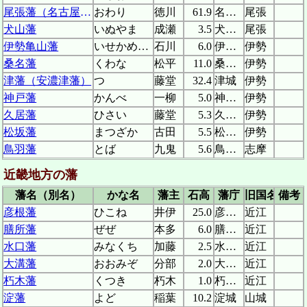
尾張藩（名古屋藩）
おわり
徳川
61.9
名古屋城
尾張
犬山藩
いぬやま
成瀬
3.5
犬山城
尾張
伊勢亀山藩
いせかめやま
石川
6.0
伊勢亀山城
伊勢
桑名藩
くわな
松平
11.0
桑名城
伊勢
津藩（安濃津藩）
つ
藤堂
32.4
津城
伊勢
神戸藩
かんべ
一柳
5.0
神戸城
伊勢
久居藩
ひさい
藤堂
5.3
久居陣屋
伊勢
松坂藩
まつざか
古田
5.5
松坂城
伊勢
鳥羽藩
とば
九鬼
5.6
鳥羽城
志摩
近畿地方の藩
藩名（別名）
かな名
藩主
石高
藩庁
旧国名
備考
彦根藩
ひこね
井伊
25.0
彦根城
近江
膳所藩
ぜぜ
本多
6.0
膳所城
近江
水口藩
みなくち
加藤
2.5
水口城
近江
大溝藩
おおみぞ
分部
2.0
大溝陣屋
近江
朽木藩
くつき
朽木
1.0
朽木陣屋
近江
淀藩
よど
稲葉
10.2
淀城
山城