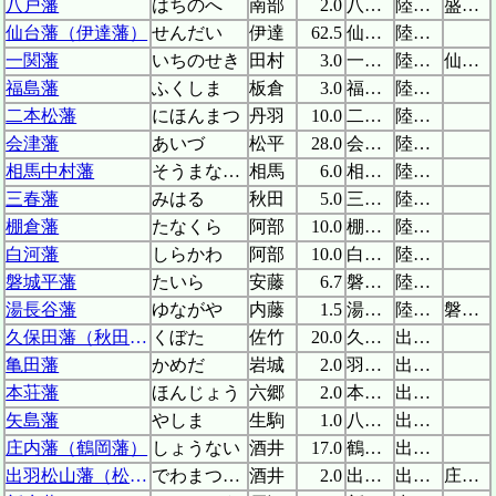
八戸藩
はちのへ
南部
2.0
八戸城
陸奥(陸奥)
盛岡藩支藩
仙台藩（伊達藩）
せんだい
伊達
62.5
仙台城
陸奥(陸前)
一関藩
いちのせき
田村
3.0
一関城
陸奥(陸中)
仙台藩支藩
福島藩
ふくしま
板倉
3.0
福島城
陸奥(岩代)
二本松藩
にほんまつ
丹羽
10.0
二本松城
陸奥(岩代)
会津藩
あいづ
松平
28.0
会津若松城
陸奥(岩代)
相馬中村藩
そうまなかむら
相馬
6.0
相馬中村城
陸奥(岩城)
三春藩
みはる
秋田
5.0
三春城
陸奥(岩城)
棚倉藩
たなくら
阿部
10.0
棚倉城
陸奥(岩城)
白河藩
しらかわ
阿部
10.0
白河小峰城
陸奥(岩城)
磐城平藩
たいら
安藤
6.7
磐城平城
陸奥(岩城)
湯長谷藩
ゆながや
内藤
1.5
湯長谷陣屋
陸奥(岩城)
磐城平藩支藩
久保田藩（秋田藩）
くぼた
佐竹
20.0
久保田城
出羽(羽後)
亀田藩
かめだ
岩城
2.0
羽後亀田城
出羽(羽後)
本荘藩
ほんじょう
六郷
2.0
本荘城
出羽(羽後)
矢島藩
やしま
生駒
1.0
八森城
出羽(羽後)
庄内藩（鶴岡藩）
しょうない
酒井
17.0
鶴ヶ岡城
出羽(羽前)
出羽松山藩（松嶺藩）
でわまつやま
酒井
2.0
出羽松山城
出羽(羽前)
庄内藩支藩