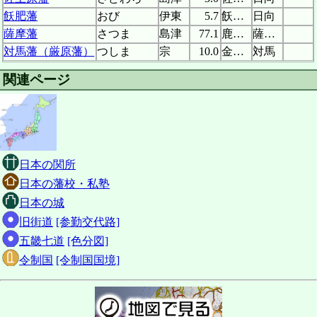
飫肥藩
おび
伊東
5.7
飫肥城
日向
薩摩藩
さつま
島津
77.1
鹿児島城
薩摩、大隅
対馬藩（厳原藩）
つしま
宗
10.0
金石城
対馬
関連ページ
日本の関所
日本の藩校・私塾
日本の城
旧街道
[参勤交代路]
五畿七道
[色分図]
令制国
[令制国国境]