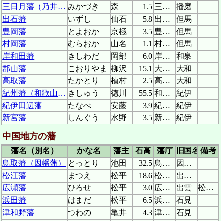
三日月藩（乃井野藩）
みかづき
森
1.5
三日月陣屋
播磨
出石藩
いずし
仙石
5.8
出石城
但馬
豊岡藩
とよおか
京極
3.5
豊岡城
但馬
村岡藩
むらおか
山名
1.1
村岡陣屋
但馬
岸和田藩
きしわだ
岡部
6.0
岸和田城
和泉
郡山藩
こおりやま
柳沢
15.1
大和郡山城
大和
高取藩
たかとり
植村
2.5
高取城
大和
紀州藩（和歌山藩）
きしゅう
徳川
55.5
和歌山城
紀伊
紀伊田辺藩
たなべ
安藤
3.9
紀伊田辺城
紀伊
新宮藩
しんぐう
水野
3.5
新宮城
紀伊
中国地方の藩
藩名（別名）
かな名
藩主
石高
藩庁
旧国名
備考
鳥取藩（因幡藩）
とっとり
池田
32.5
鳥取城
因幡、伯耆
松江藩
まつえ
松平
18.6
松江城
出雲、隠岐
広瀬藩
ひろせ
松平
3.0
広瀬陣屋
出雲
松江藩支藩
浜田藩
はまだ
松平
6.5
浜田城
石見
津和野藩
つわの
亀井
4.3
津和野城
石見