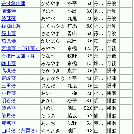
丹波亀山藩
かめやま
松平
5.0
丹波亀山城
丹波
園部藩
そのべ
小出
3.0
園部城
丹波
綾部藩
あやべ
九鬼
2.0
綾部陣屋
丹波
福知山藩
ふくちやま
有馬
6.0
福知山城
丹波
篠山藩
ささやま
青山
6.0
篠山城
丹波
柏原藩
かいばら
織田
3.6
柏原陣屋
丹波
宮津藩（丹後藩）
みやづ
京極
12.3
宮津城
丹後
丹後田辺藩（舞鶴藩）
たなべ
牧野
3.5
丹後田辺城
丹後
峰山藩
みねやま
京極
1.3
峰山陣屋
丹後
高槻藩
たかつき
永井
3.6
高槻城
摂津
尼崎藩
あまがさき
松平
4.8
尼崎城
摂津
三田藩
さんだ
九鬼
3.6
三田城
摂津
小野藩
おの
一柳
2.8
小野陣屋
播磨
明石藩
あかし
松平
8.0
明石城
播磨
姫路藩
ひめじ
池田
52.0
姫路城
播磨
龍野藩
たつの
脇坂
5.3
龍野城
播磨
赤穂藩
あこお
浅野
5.4
赤穂城
播磨
山崎藩（宍粟藩）
やまさき
池田
6.8
山崎陣屋
播磨