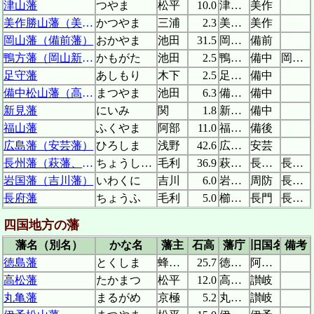
津山藩
つやま
松平
10.0
津山城
美作
美作勝山藩（美作高田藩）
かつやま
三浦
2.3
美作勝山城
美作
岡山藩（備前藩）
おかやま
池田
31.5
岡山城
備前
鴨方藩（岡山新田藩）
かもがた
池田
2.5
鴨方陣屋
備中
岡山藩支藩
足守藩
あしもり
木下
2.5
足守陣屋
備中
備中松山藩（高梁藩）
まつやま
池田
6.3
備中松山城
備中
新見藩
にいみ
関
1.8
新見陣屋
備中
福山藩
ふくやま
阿部
11.0
福山城
備後
広島藩（安芸藩）
ひろしま
浅野
42.6
広島城
安芸
長州藩（萩藩、山口藩）
ちょうしゅう
毛利
36.9
萩城、山口城
長門、周防
長州藩
岩国藩（吉川藩）
いわくに
吉川
6.0
岩国城
周防
長州藩支藩
長府藩
ちょうふ
毛利
5.0
櫛崎城
長門
長州藩支藩
四国地方の藩
藩名（別名）
かな名
藩主
石高
藩庁
旧国名
備考
徳島藩
とくしま
蜂須賀
25.7
徳島城
阿波、淡路
高松藩
たかまつ
松平
12.0
高松城
讃岐
丸亀藩
まるがめ
京極
5.2
丸亀城
讃岐