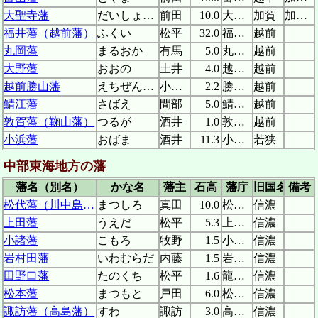
大聖寺藩
だいしょうじ
前田
10.0
大聖寺城
加賀
加賀藩支藩
福井藩（越前藩）
ふくい
松平
32.0
福井城
越前
丸岡藩
まるおか
有馬
5.0
丸岡城
越前
大野藩
おおの
土井
4.0
越前大野城
越前
越前勝山藩
えちぜんかつやま
小笠原
2.2
勝山城
越前
鯖江藩
さばえ
間部
5.0
鯖江陣屋
越前
敦賀藩（鞠山藩）
つるが
酒井
1.0
敦賀鞠山陣屋
越前
小浜藩
おばま
酒井
11.3
小浜城
若狭
中部東海地方の藩
藩名（別名）
かな名
藩主
石高
藩庁
旧国名
備考
松代藩（川中島藩）
まつしろ
真田
10.0
松代城
信濃
上田藩
うえだ
松平
5.3
上田城
信濃
小諸藩
こもろ
牧野
1.5
小諸城
信濃
岩村田藩
いわむらだ
内藤
1.5
岩村田陣屋
信濃
田野口藩
たのくち
松平
1.6
龍岡城
信濃
松本藩
まつもと
戸田
6.0
松本城
信濃
諏訪藩（高島藩）
すわ
諏訪
3.0
高島城
信濃