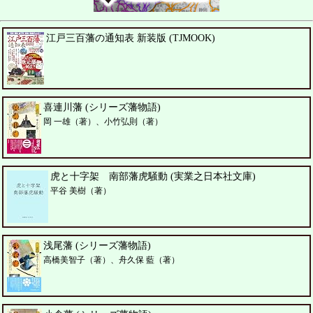
江戸三百藩の通知表 新装版 (TJMOOK)
喜連川藩 (シリーズ藩物語)
岡 一雄（著）、小竹弘則（著）
虎と十字架 南部藩虎騒動 (実業之日本社文庫)
平谷 美樹（著）
浅尾藩 (シリーズ藩物語)
高橋美智子（著）、舟久保 藍（著）