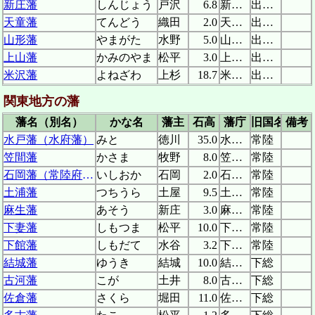
新庄藩
しんじょう
戸沢
6.8
新庄城
出羽(羽前)
天童藩
てんどう
織田
2.0
天童陣屋
出羽(羽前)
山形藩
やまがた
水野
5.0
山形城
出羽(羽前)
上山藩
かみのやま
松平
3.0
上山城
出羽(羽前)
米沢藩
よねざわ
上杉
18.7
米沢城
出羽(羽前)
関東地方の藩
藩名（別名）
かな名
藩主
石高
藩庁
旧国名
備考
水戸藩（水府藩）
みと
徳川
35.0
水戸城
常陸
笠間藩
かさま
牧野
8.0
笠間城
常陸
石岡藩（常陸府中藩）
いしおか
石岡
2.0
石岡陣屋
常陸
土浦藩
つちうら
土屋
9.5
土浦城
常陸
麻生藩
あそう
新庄
3.0
麻生陣屋
常陸
下妻藩
しもつま
松平
10.0
下妻陣屋
常陸
下館藩
しもだて
水谷
3.2
下館城
常陸
結城藩
ゆうき
結城
10.0
結城城
下総
古河藩
こが
土井
8.0
古河城
下総
佐倉藩
さくら
堀田
11.0
佐倉城
下総