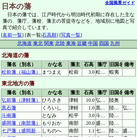
全国風景ガイド
日本の藩
日本の藩では、江戸時代から明治時代初期に存在した主な
藩の、藩庁、藩校、藩主の菩提寺などを、地域別に地図と写
真で紹介しています。
[
名前一覧
]
[表一覧|
石高順
]
[
写真一覧
]
北海道
東北
関東
北陸
東海
近畿
中国
四国
九州
北海道の藩
藩名（別名）
かな名
藩主
石高
藩庁
旧国名
備考
松前藩（福山藩）
まつまえ
松前
3.0
松前城
蝦夷
東北地方の藩
藩名（別名）
かな名
藩主
石高
藩庁
旧国名
備考
弘前藩（津軽藩）
ひろさき
津軽
10.0
弘前城
陸奥
黒石藩
くろいし
津軽
1.0
黒石城
陸奥(陸奥)
弘前藩支藩
斗南藩
となみ
松平
3.0
斗南陣屋
陸奥(陸奥)
盛岡藩（南部藩）
もりおか
南部
20.0
盛岡城
陸奥(陸中)
七戸藩（盛岡新田藩）
しちのへ
南部
1.1
七戸城
陸奥(陸奥)
盛岡藩支藩