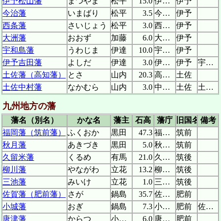
伊予松山藩
まつやま
松平
15.0
伊予松山城
伊予
今治藩
いまばり
松平
3.5
今治城
伊予
西条藩
さいじょう
松平
3.0
西条陣屋
伊予
大洲藩
おおず
加藤
6.0
大洲城
伊予
宇和島藩
うわじま
伊達
10.0
宇和島城
伊予
伊予吉田藩
よしだ
伊達
3.0
伊予吉田陣屋
伊予
宇和島藩支藩
土佐藩（高知藩）
とさ
山内
20.3
高知城
土佐
土佐中村藩
なかむら
山内
3.0
中村城
土佐
土佐藩支藩
九州地方の藩
藩名（別名）
かな名
藩主
石高
藩庁
旧国名
備考
福岡藩（筑前藩）
ふくおか
黒田
47.3
福岡城
筑前
秋月藩
あきづき
黒田
5.0
秋月城
筑前
久留米藩
くるめ
有馬
21.0
久留米城
筑後
柳川藩
やながわ
立花
13.2
柳川城
筑後
三池藩
みいけ
立花
1.0
三池陣屋
筑後
佐賀藩（肥前藩）
さが
鍋島
35.7
佐賀城
肥前
小城藩
おぎ
鍋島
7.3
小城陣屋
肥前
佐賀藩支藩
唐津藩
からつ
小笠原
6.0
唐津城
肥前