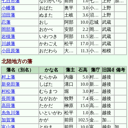
七日市藩
なのかいち
前田
1.0
七日市陣屋
上野
加賀藩支藩
小幡藩
おばた
奥平
3.0
小幡陣屋
上野
沼田藩
ぬまた
土岐
3.6
沼田城
上野
忍藩
おし
阿部
10.0
忍城
武蔵
岡部藩
おかべ
安部
2.2
岡部陣屋
武蔵
岩槻藩
いわつき
阿部
11.5
岩槻城
武蔵
川越藩
かわごえ
松平
17.0
川越城
武蔵
小田原藩
おだわら
大久保
11.3
小田原城
相模
北陸地方の藩
藩名（別名）
かな名
藩主
石高
藩庁
旧国名
備考
村上藩
むらかみ
内藤
5.0
村上城
越後
新発田藩
しばた
溝口
10.0
新発田城
越後
村松藩
むらまつ
堀
3.0
村松城
越後
長岡藩
ながおか
牧野
7.4
長岡城
越後
高田藩
たかだ
榊原
15.0
高田城
越後
糸魚川藩
いといがわ
松平
1.0
糸魚川陣屋
越後
加賀藩
かが
前田
102.5
金沢城
加賀、能登、越中
富山藩
とやま
前田
10.0
富山城
越中
加賀藩支藩