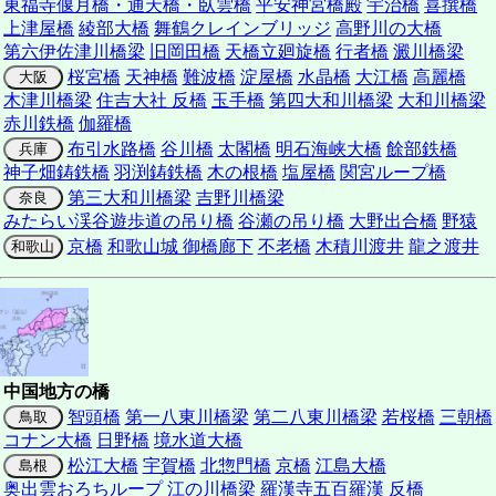
東福寺偃月橋・通天橋・臥雲橋
平安神宮橋殿
宇治橋
喜撰橋
上津屋橋
綾部大橋
舞鶴クレインブリッジ
高野川の大橋
第六伊佐津川橋梁
旧岡田橋
天橋立廻旋橋
行者橋
澱川橋梁
桜宮橋
天神橋
難波橋
淀屋橋
水晶橋
大江橋
高麗橋
大阪
木津川橋梁
住吉大社 反橋
玉手橋
第四大和川橋梁
大和川橋梁
赤川鉄橋
伽羅橋
布引水路橋
谷川橋
太閣橋
明石海峡大橋
餘部鉄橋
兵庫
神子畑鋳鉄橋
羽渕鋳鉄橋
木の根橋
塩屋橋
関宮ループ橋
第三大和川橋梁
吉野川橋梁
奈良
みたらい渓谷遊歩道の吊り橋
谷瀬の吊り橋
大野出合橋
野猿
京橋
和歌山城 御橋廊下
不老橋
木積川渡井
龍之渡井
和歌山
中国地方の橋
智頭橋
第一八東川橋梁
第二八東川橋梁
若桜橋
三朝橋
鳥取
コナン大橋
日野橋
境水道大橋
松江大橋
宇賀橋
北惣門橋
京橋
江島大橋
島根
奥出雲おろちループ
江の川橋梁
羅漢寺五百羅漢 反橋