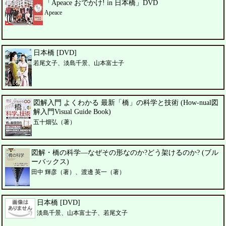
「Apeace おでかけ! in 日本橋」DVD
Apeace
日本橋 [DVD]
若尾文子、淡島千景、山本富士子
図解入門 よくわかる 最新「橋」の科学と技術 (How-nual図
解入門Visual Guide Book)
五十畑弘（著）
図解・橋の科学―なぜその形なのか?どう架けるのか? (ブル
ーバックス)
田中 輝彦（著）、渡邊 英一（著）
日本橋 [DVD]
淡島千景、山本富士子、若尾文子