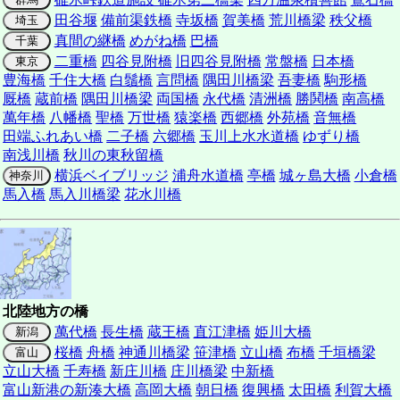
田谷堰
備前渠鉄橋
寺坂橋
賀美橋
荒川橋梁
秩父橋
埼玉
真間の継橋
めがね橋
巴橋
千葉
二重橋
四谷見附橋
旧四谷見附橋
常盤橋
日本橋
東京
豊海橋
千住大橋
白鬚橋
言問橋
隅田川橋梁
吾妻橋
駒形橋
厩橋
蔵前橋
隅田川橋梁
両国橋
永代橋
清洲橋
勝鬨橋
南高橋
萬年橋
八幡橋
聖橋
万世橋
猿楽橋
西郷橋
外苑橋
音無橋
田端ふれあい橋
二子橋
六郷橋
玉川上水水道橋
ゆずり橋
南浅川橋
秋川の東秋留橋
横浜ベイブリッジ
浦舟水道橋
亭橋
城ヶ島大橋
小倉橋
神奈川
馬入橋
馬入川橋梁
花水川橋
北陸地方の橋
萬代橋
長生橋
蔵王橋
直江津橋
姫川大橋
新潟
桜橋
舟橋
神通川橋梁
笹津橋
立山橋
布橋
千垣橋梁
富山
立山大橋
千寿橋
新庄川橋
庄川橋梁
中新橋
富山新港の新湊大橋
高岡大橋
朝日橋
復興橋
太田橋
利賀大橋