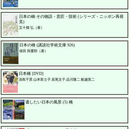
日本の橋:その物語・意匠・技術 (シリーズ・ニッポン再発
見)
五十畑 弘（著）
日本の橋 (講談社学術文庫 926)
保田 與重郎（著）
日本橋 [DVD]
淡島千景.山本富士子.若尾文子.品川隆二.船越英二
遺したい日本の風景 (5) 橋