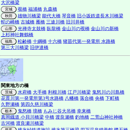
大沢橋梁
覗橋
福浦橋
丸森橋
宮城
雄物川橋梁
能代大橋
琴音橋
旧小坂鉄道長木川橋梁
秋田
蛇の崎橋
古城橋
雁橋
三途川橋
旧川井橋
光禅寺太鼓橋
臥龍橋
金山川の覗橋
金山川の新橋
山形
上杉神社舞鶴橋
松齢橋
十綱橋
十六橋
猪苗代第一発電所 水路橋
福島
第三大川橋梁
旧伊達橋
関東地方の橋
水府橋
大手橋
利根川橋
江戸川橋梁
鬼怒川の川島橋
茨城
花貫川第一発電所第3号水路橋
八幡橋
落合橋
央橋
下町橋
久野瀬橋
第四久慈川橋梁
鬼怒橋
境橋
もみじ谷大吊橋
幸来橋
栃木
真岡鐡道 小貝川橋梁
中橋
渡良瀬橋
釣地橋
二荒山神社神橋
古河橋
渡良瀬川橋梁
碓氷峠鉄道施設 碓氷第三橋梁
四万温泉積善館
鷺石橋
群馬