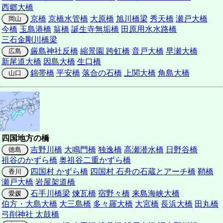
西郷大橋
京橋
京橋水管橋
大原橋
旭川橋梁
秀天橋
瀬戸大橋
岡山
今橋
玉島港橋
翁橋
誕生寺無垢橋
田原用水水路橋
三石金剛川橋梁
厳島神社反橋
縮景園 跨虹橋
音戸大橋
早瀬大橋
広島
新尾道大橋
因島大橋
生口橋
錦帯橋
平安橋
落合の石橋
上関大橋
角島大橋
山口
四国地方の橋
吉野川橋
大鳴門橋
独逸橋
高瀬潜水橋
日野谷橋
徳島
祖谷のかずら橋
奥祖谷二重かずら橋
四国村 かずら橋
四国村 石舟の石蔵とアーチ橋
鞘橋
香川
瀬戸大橋
岩屋架道橋
石手川橋梁
煉瓦橋
宿野々橋
来島海峡大橋
愛媛
伯方・大島大橋
大三島橋
多々羅大橋
大宮橋
長浜大橋
田丸橋
弓削神社 太鼓橋