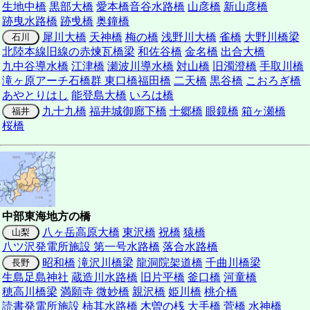
生地中橋
黒部大橋
愛本橋
音谷水路橋
山彦橋
新山彦橋
跡曳水路橋
跡曵橋
奥鐘橋
犀川大橋
天神橋
梅の橋
浅野川大橋
雀橋
大野川橋梁
石川
北陸本線旧線の赤煉瓦橋梁
和佐谷橋
金名橋
出合大橋
九中谷導水橋
江津橋
瀬波川導水橋
対山橋
旧濁澄橋
手取川橋
滝ヶ原アーチ石橋群 東口橋
福田橋
二天橋
黒谷橋
こおろぎ橋
あやとりはし
能登島大橋
いろは橋
九十九橋
福井城御廊下橋
十郷橋
眼鏡橋
箱ヶ瀬橋
福井
桜橋
中部東海地方の橋
八ヶ岳高原大橋
東沢橋
祝橋
猿橋
山梨
八ツ沢発電所施設 第一号水路橋
落合水路橋
昭和橋
滝沢川橋梁
龍洞院架道橋
千曲川橋梁
長野
生島足島神社
蔵造川水路橋
旧片平橋
釜口橋
河童橋
穂高川橋梁
満願寺 微妙橋
親沢橋
姫川橋
桃介橋
読書発電所施設 柿其水路橋
木曽の桟
大手橋
菅橋
水神橋