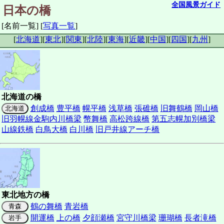
全国風景ガイド
日本の橋
[名前一覧]
[
写真一覧
]
[
北海道
]
[
東北
]
[
関東
]
[
北陸
]
[
東海
]
[
近畿
]
[
中国
]
[
四国
]
[
九州
]
北海道の橋
創成橋
豊平橋
幌平橋
浅草橋
張碓橋
旧舞鶴橋
岡山橋
北海道
旧羽幌線金駒内川橋梁
幣舞橋
高松跨線橋
第五志幌加別橋梁
山線鉄橋
白鳥大橋
白川橋
旧戸井線アーチ橋
東北地方の橋
鶴の舞橋
青岩橋
青森
開運橋
上の橋
夕顔瀬橋
宮守川橋梁
珊瑚橋
長者滝橋
岩手