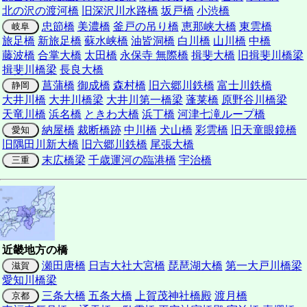
北の沢の渡河橋
旧深沢川水路橋
坂戸橋
小渋橋
忠節橋
美濃橋
釜戸の吊り橋
恵那峡大橋
東雲橋
岐阜
旅足橋
新旅足橋
蘇水峡橋
油皆洞橋
白川橋
山川橋
中橋
藤波橋
合掌大橋
太田橋
永保寺 無際橋
揖斐大橋
旧揖斐川橋梁
揖斐川橋梁
長良大橋
菖蒲橋
御成橋
森村橋
旧六郷川鉄橋
富士川鉄橋
静岡
大井川橋
大井川橋梁
大井川第一橋梁
蓬莱橋
原野谷川橋梁
天竜川橋
浜名橋
ときわ大橋
浜丁橋
河津七滝ループ橋
納屋橋
裁断橋跡
中川橋
犬山橋
彩雲橋
旧天童眼鏡橋
愛知
旧隅田川新大橋
旧六郷川鉄橋
尾張大橋
末広橋梁
千歳運河の臨港橋
宇治橋
三重
近畿地方の橋
瀬田唐橋
日吉大社大宮橋
琵琶湖大橋
第一大戸川橋梁
滋賀
愛知川橋梁
三条大橋
五条大橋
上賀茂神社橋殿
渡月橋
京都