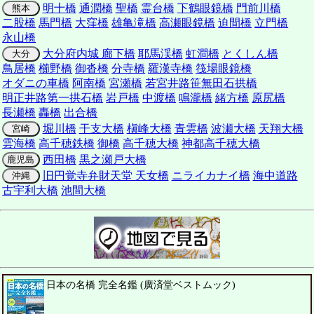
明十橋
通潤橋
聖橋
霊台橋
下鶴眼鏡橋
門前川橋
熊本
二股橋
馬門橋
大窪橋
雄亀滝橋
高瀬眼鏡橋
迫間橋
立門橋
永山橋
大分府内城 廊下橋
耶馬渓橋
虹澗橋
とくしん橋
大分
鳥居橋
櫛野橋
御沓橋
分寺橋
羅漢寺橋
筏場眼鏡橋
オダニの車橋
阿南橋
宮瀬橋
若宮井路笹無田石拱橋
明正井路第一拱石橋
岩戸橋
中渡橋
鳴瀧橋
緒方橋
原尻橋
長瀬橋
轟橋
出合橋
堀川橋
干支大橋
槇峰大橋
青雲橋
波瀬大橋
天翔大橋
宮崎
雲海橋
高千穂鉄橋
御橋
高千穂大橋
神都高千穂大橋
西田橋
黒之瀬戸大橋
鹿児島
旧円覚寺弁財天堂 天女橋
ニライカナイ橋
海中道路
沖縄
古宇利大橋
池間大橋
日本の名橋 完全名鑑 (廣済堂ベストムック)