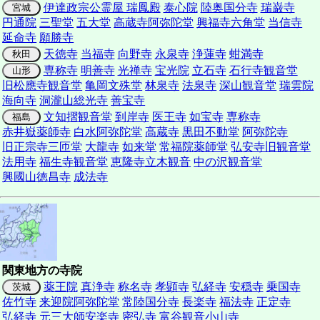
伊達政宗公霊屋 瑞鳳殿
泰心院
陸奥国分寺
瑞巌寺
宮城
円通院
三聖堂
五大堂
高蔵寺阿弥陀堂
興福寺六角堂
当信寺
延命寺
願勝寺
天徳寺
当福寺
向野寺
永泉寺
浄蓮寺
蚶満寺
秋田
専称寺
明善寺
光禅寺
宝光院
立石寺
石行寺観音堂
山形
旧松應寺観音堂
亀岡文殊堂
林泉寺
法泉寺
深山観音堂
瑞雲院
海向寺
洞瀧山総光寺
善宝寺
文知摺観音堂
到岸寺
医王寺
如宝寺
専称寺
福島
赤井嶽薬師寺
白水阿弥陀堂
高蔵寺
黒田不動堂
阿弥陀寺
旧正宗寺三匝堂
大龍寺
如来堂
常福院薬師堂
弘安寺旧観音堂
法用寺
福生寺観音堂
恵隆寺立木観音
中の沢観音堂
興國山徳昌寺
成法寺
関東地方の寺院
薬王院
真浄寺
称名寺
孝顕寺
弘経寺
安穏寺
乗国寺
茨城
佐竹寺
来迎院阿弥陀堂
常陸国分寺
長楽寺
福法寺
正定寺
弘経寺
元三大師安楽寺
密弘寺
富谷観音小山寺