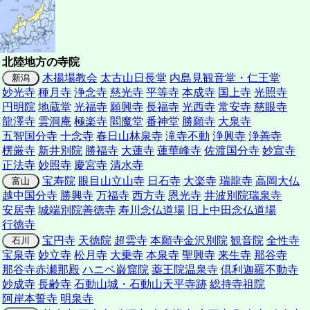
北陸地方の寺院
木揚場教会
太古山日長堂
内島見観音堂・仁王堂
新潟
妙光寺
種月寺
浄念寺
慈光寺
平等寺
本成寺
国上寺
光照寺
円明院
地蔵堂
光福寺
願興寺
長福寺
光西寺
常安寺
慈眼寺
龍澤寺
雲洞庵
極楽寺
閻魔堂
番神堂
勝願寺
大泉寺
五智国分寺
十念寺
春日山林泉寺
滝寺不動
浄興寺
浄善寺
楞厳寺
新井別院
勝福寺
大蓮寺
蓮華峰寺
佐渡国分寺
妙宣寺
正法寺
妙照寺
慶宮寺
清水寺
宝寿院
眼目山立山寺
日石寺
大楽寺
瑞龍寺
高岡大仏
富山
越中国分寺
勝興寺
万福寺
西方寺
恩光寺
井波別院瑞泉寺
安居寺
城端別院善徳寺
寿川念仏道場
旧上中田念仏道場
行徳寺
宝円寺
天徳院
超雲寺
本願寺金沢別院
観音院
全性寺
石川
宝泉寺
妙立寺
松月寺
大乗寺
本泉寺
聖興寺
来生寺
那谷寺
那谷寺赤瀬那殿
ハニベ巌窟院
薬王院温泉寺
倶利迦羅不動寺
妙成寺
長齢寺
石動山城・石動山天平寺跡
総持寺祖院
阿岸本誓寺
明泉寺