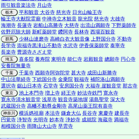
雨引観音楽法寺
月山寺
平和観音 大谷寺
慈光寺
日光山輪王寺
栃木
輪王寺大猷院霊廟
中禅寺立木観音
龍光院
慈光寺
大雄寺
海潮寺
長蓮寺
岩船山高勝寺
大慈寺
出流山満願寺
下野薬師寺
佐野厄除大師
新町薬師堂
鑁阿寺
長林寺
西場百観音
少林山達磨寺
高崎白衣大観音像
上野国分寺
不動寺
群馬
長学寺
崇福寺
黒滝山不動寺
水沢寺
伊香保薬師堂
泰寧寺
長楽寺
曹源寺さざえ堂
喜多院
養寿院
東明寺
能仁寺
岩殿観音
總願寺
円心寺
埼玉
安養院無量寺
千葉寺
西願寺阿弥陀堂
甚大寺
成田山新勝寺
千葉
中山法華経寺
下総国分寺
金乗院
観福寺
補陀洛山満願寺
選択寺
鋸山日本寺
石堂寺
安房国分寺
大福寺 崖観音堂
那古寺
池上本門寺
増上寺
経王寺
妙法寺鉄門
寛永寺
東京
寛永寺清水観音堂
浅草寺
観音寺築地塀
湯島聖堂
深大寺
武蔵国分寺
高幡不動尊金剛寺
高尾山薬王院有喜寺
横浜媽祖廟
本法寺
鎌倉大仏
長谷寺
東慶寺
建長寺
神奈川
円覚寺
浄智寺
光明寺
妙本寺
浄妙寺
成就院
海蔵寺
満福寺
相模国分寺
雨降山大山寺
早雲寺