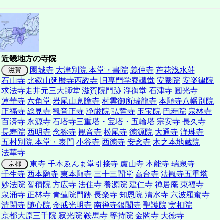
近畿地方の寺院
園城寺
大津別院 本堂・書院
義仲寺
芦花浅水荘
滋賀
石山寺
比叡山延暦寺
西教寺
旧専門学寮講堂
安養院
安楽律院
求法寺走井元三大師堂
滋賀院門跡
浮御堂
石津寺
圓光寺
蓮華寺
六角堂
岩尾山息障寺
村雲御所瑞龍寺
本願寺八幡別院
正福寺
総見寺
観音正寺
浄厳院
弘誓寺
玉宝院
円寿院
宗林寺
百済寺
永源寺
石塔寺三重塔・宝塔・五輪塔
宗安寺
長久寺
長寿院
西明寺
念称寺
観音寺
松尾寺
徳源院
大通寺
浄琳寺
五村別院 本堂・表門
小谷寺
西徳寺
安念寺
木之本地蔵院
法華寺
東寺
千本ゑんま堂引接寺
盧山寺
本能寺
瑞泉寺
京都
壬生寺
西本願寺
東本願寺
三十三間堂
高台寺
法観寺五重塔
妙法院
智積院
方広寺
法住寺
養源院
建仁寺
禅居庵
東福寺
泉涌寺
正林寺
青蓮院門跡
長楽寺
知恩院
清水寺
六波羅蜜寺
清閑寺
随心院
金戒光明寺
南禅寺
銀閣寺
聖護院
実相院
京都大原三千院
寂光院
鞍馬寺
等持院
金閣寺
大徳寺