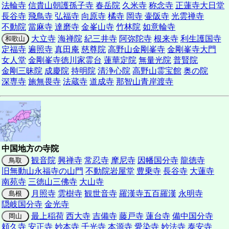
法輪寺
信貴山朝護孫子寺
春岳院
久米寺
称念寺
正蓮寺大日堂
長谷寺
飛鳥寺
弘福寺
向原寺
橘寺
岡寺
壷阪寺
光雲禅寺
不動院
當麻寺
達磨寺
金峯山寺
竹林院
如意輪寺
大立寺
海禅院
紀三井寺
阿弥陀寺
根来寺
利生護国寺
和歌山
定福寺
遍照寺
真田庵
慈尊院
高野山金剛峯寺
金剛峯寺大門
女人堂
金剛峯寺徳川家霊台
蓮華定院
無量光院
普賢院
金剛三昧院
成慶院
持明院
清浄心院
高野山霊宝館
奥の院
深専寺
施無畏寺
法蔵寺
道成寺
那智山青岸渡寺
中国地方の寺院
観音院
興禅寺
常忍寺
摩尼寺
因幡国分寺
龍徳寺
鳥取
旧無動山永福寺の山門
不動院岩屋堂
豊乗寺
長谷寺
大蓮寺
南苑寺
三徳山三佛寺
大山寺
月照寺
雲樹寺
観世音寺
羅漢寺五百羅漢
永明寺
島根
隠岐国分寺
金光寺
最上稲荷
西大寺
吉備寺
藤戸寺
蓮台寺
備中国分寺
岡山
頼久寺
安正寺
妙本寺
千光寺
本源寺
愛染寺
妙法寺
泰安寺