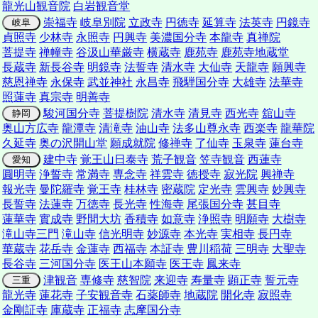
龍光山観音院
白岩観音堂
崇福寺
岐阜別院
立政寺
円徳寺
延算寺
法英寺
円鏡寺
岐阜
貞照寺
少林寺
永照寺
円興寺
美濃国分寺
本龍寺
真禅院
菩提寺
禅幢寺
谷汲山華厳寺
横蔵寺
鹿苑寺
鹿苑寺地蔵堂
長蔵寺
新長谷寺
明鏡寺
法誓寺
清水寺
大仙寺
天龍寺
願興寺
慈恩禅寺
永保寺
武並神社
永昌寺
飛騨国分寺
大雄寺
法華寺
照蓮寺
真宗寺
明善寺
駿河国分寺
菩提樹院
清水寺
清見寺
西光寺
舘山寺
静岡
奥山方広寺
龍潭寺
清滝寺
油山寺
法多山尊永寺
西楽寺
龍華院
久延寺
奥の沢開山堂
願成就院
修禅寺
了仙寺
玉泉寺
蓮台寺
建中寺
覚王山日泰寺
荒子観音
笠寺観音
西蓮寺
愛知
圓明寺
浄誓寺
常満寺
専念寺
祥雲寺
徳授寺
寂光院
興禅寺
報光寺
曼陀羅寺
覚王寺
桂林寺
密蔵院
定光寺
雲興寺
妙興寺
長誓寺
法蓮寺
万徳寺
長光寺
性海寺
尾張国分寺
甚目寺
蓮華寺
實成寺
野間大坊
香積寺
如意寺
浄照寺
明願寺
大樹寺
滝山寺三門
滝山寺
信光明寺
妙源寺
本光寺
実相寺
長円寺
華蔵寺
花岳寺
金蓮寺
西福寺
本証寺
豊川稲荷
三明寺
大聖寺
長谷寺
三河国分寺
医王山本願寺
医王寺
鳳来寺
津観音
専修寺
慈智院
来迎寺
寿量寺
顕正寺
誓元寺
三重
龍光寺
蓮花寺
子安観音寺
石薬師寺
地蔵院
開化寺
寂照寺
金剛証寺
庫蔵寺
正福寺
志摩国分寺