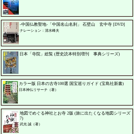
-中国仏教聖地-「中国名山名刹」 石壁山 玄中寺 [DVD]
ナレーション：清水峰夫
日本「寺院」総覧 (歴史読本特別増刊 事典シリーズ)
カラー版 日本の古寺100選 国宝巡りガイド (宝島社新書)
日本神仏リサーチ（著）
地図でめぐる神社とお寺 2版 (旅に出たくなる地図シリーズ
7)
武光 誠（著）