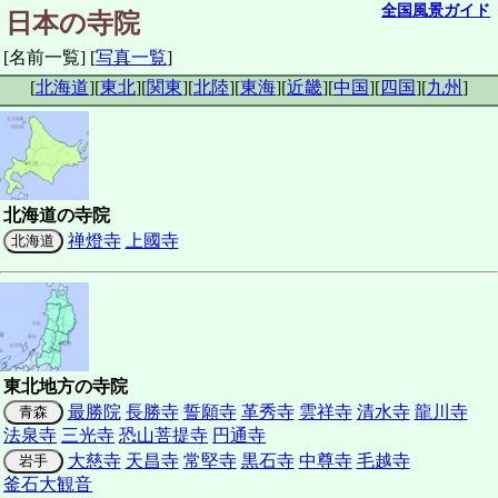
全国風景ガイド
日本の寺院
[名前一覧]
[
写真一覧
]
[
北海道
]
[
東北
]
[
関東
]
[
北陸
]
[
東海
]
[
近畿
]
[
中国
]
[
四国
]
[
九州
]
北海道の寺院
禅燈寺
上國寺
北海道
東北地方の寺院
最勝院
長勝寺
誓願寺
革秀寺
雲祥寺
清水寺
龍川寺
青森
法泉寺
三光寺
恐山菩提寺
円通寺
大慈寺
天昌寺
常堅寺
黒石寺
中尊寺
毛越寺
岩手
釜石大観音