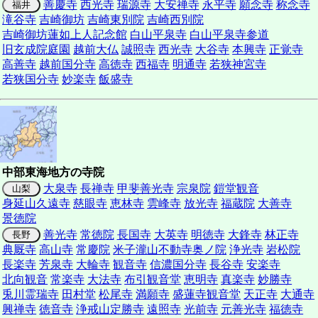
善慶寺
西光寺
瑞源寺
大安禅寺
永平寺
願念寺
称念寺
福井
滝谷寺
吉崎御坊
吉崎東別院
吉崎西別院
吉崎御坊蓮如上人記念館
白山平泉寺
白山平泉寺参道
旧玄成院庭園
越前大仏
誠照寺
西光寺
大谷寺
本興寺
正覚寺
高善寺
越前国分寺
高徳寺
西福寺
明通寺
若狭神宮寺
若狭国分寺
妙楽寺
飯盛寺
中部東海地方の寺院
大泉寺
長禅寺
甲斐善光寺
宗泉院
鎧堂観音
山梨
身延山久遠寺
慈眼寺
恵林寺
雲峰寺
放光寺
福蔵院
大善寺
景徳院
善光寺
常徳院
長国寺
大英寺
明徳寺
大鋒寺
林正寺
長野
典厩寺
高山寺
常慶院
米子瀧山不動寺奥ノ院
浄光寺
岩松院
長楽寺
芳泉寺
大輪寺
観音寺
信濃国分寺
長谷寺
安楽寺
北向観音
常楽寺
大法寺
布引観音堂
恵明寺
真楽寺
妙勝寺
兎川霊瑞寺
田村堂
松尾寺
満願寺
盛蓮寺観音堂
天正寺
大通寺
興禅寺
徳音寺
浄戒山定勝寺
遠照寺
光前寺
元善光寺
福徳寺