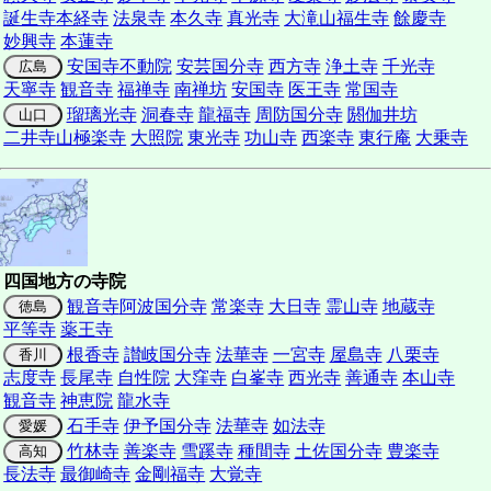
誕生寺
本経寺
法泉寺
本久寺
真光寺
大滝山福生寺
餘慶寺
妙興寺
本蓮寺
安国寺不動院
安芸国分寺
西方寺
浄土寺
千光寺
広島
天寧寺
観音寺
福禅寺
南禅坊
安国寺
医王寺
常国寺
瑠璃光寺
洞春寺
龍福寺
周防国分寺
閼伽井坊
山口
二井寺山極楽寺
大照院
東光寺
功山寺
西楽寺
東行庵
大乗寺
四国地方の寺院
観音寺
阿波国分寺
常楽寺
大日寺
霊山寺
地蔵寺
徳島
平等寺
薬王寺
根香寺
讃岐国分寺
法華寺
一宮寺
屋島寺
八栗寺
香川
志度寺
長尾寺
自性院
大窪寺
白峯寺
西光寺
善通寺
本山寺
観音寺
神恵院
龍水寺
石手寺
伊予国分寺
法華寺
如法寺
愛媛
竹林寺
善楽寺
雪蹊寺
種間寺
土佐国分寺
豊楽寺
高知
長法寺
最御崎寺
金剛福寺
大覚寺