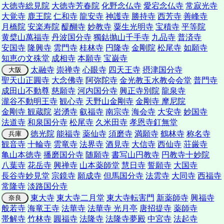
大徳寺総見院
大徳寺芳春院
化野念仏寺
愛宕念仏寺
常寂光寺
大覚寺
鹿王院
仁和寺
龍安寺
神護寺
勝持寺
西芳寺
善峰寺
月橋院
安楽寿院
醍醐寺
妙教寺
粟生光明寺
宝積寺
平等院
黄檗山萬福寺
丹波国分寺
獨鈷抛山千手寺
九品寺
普済寺
安国寺
隆興寺
雲門寺
桂林寺
円隆寺
金剛院
松尾寺
如願寺
知恵の文殊堂
成相寺
本願寺
宝巌寺
太融寺
崇禅寺
心眼寺
四天王寺
摂津国分寺
大阪
聖天山正圓寺
大念佛寺
阿弥陀寺
金光教玉水教会会堂
普門寺
成田山不動尊
慈願寺
河内国分寺
興正寺別院
龍泉寺
瀧谷不動明王寺
観心寺
天野山金剛寺
金剛寺 摩尼院
金剛寺 観蔵院
岩湧寺
叡福寺
南宗寺
海会寺
大安寺
妙国寺
法道寺
和泉国分寺
松尾寺
久米田寺
孝恩寺釘無堂
徳光院
能福寺
薬仙寺
須磨寺
満願寺
鶴林寺
称名寺
兵庫
観音寺
十輪寺
雲竜寺
法界寺
酒見寺
大信寺
西仙寺
荘厳寺
亀山本徳寺
播磨国分寺
随願寺
書写山円教寺
円教寺十妙院
八葉寺
花岳寺
興禅寺
山本薬師堂
慧日寺
誓願寺
大国寺
長谷寺妙見堂
宗鏡寺
願成寺
但馬国分寺
法雲寺
大同寺
西福寺
常隆寺
淡路国分寺
東大寺
東大寺二月堂
東大寺転害門
新薬師寺
興福寺
奈良
般若寺
海竜王寺
法華寺
法華寺 光月亭
唐招提寺
薬師寺
帯解寺
竹林寺
圓福寺
法隆寺
法隆寺夢殿
中宮寺
法起寺