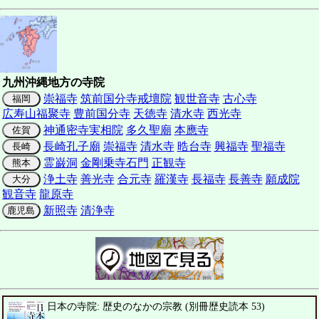
九州沖縄地方の寺院
崇福寺
筑前国分寺
戒壇院
観世音寺
古心寺
福岡
広寿山福聚寺
豊前国分寺
天徳寺
清水寺
西光寺
神通密寺実相院
多久聖廟
本應寺
佐賀
長崎孔子廟
崇福寺
清水寺
晧台寺
興福寺
聖福寺
長崎
霊巌洞
金剛乗寺石門
正観寺
熊本
浄土寺
善光寺
合元寺
羅漢寺
長福寺
長善寺
願成院
大分
観音寺
龍原寺
新照寺
清浄寺
鹿児島
日本の寺院: 歴史のなかの宗教 (別冊歴史読本 53)