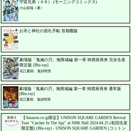
宇宙兄弟（４６） (モーニングコミックス)
小山宙哉（著）
お寺と神社の巡礼手帖 首都圏版
劇場版「鬼滅の刃」無限城編 第一章 猗窩座再来 完全生産
限定版 [Blu-ray]
花江夏樹、鬼頭明里
劇場版「鬼滅の刃」無限城編 第一章 猗窩座再来 通常版
[Blu-ray]
花江夏樹、鬼頭明里
【Amazon.co.jp限定】UNISON SQUARE GARDEN Revival
Tour "Catcher In The Spy" at NHK Hall 2024.04.25 (初回生産
限定盤) (Blu-ray) - UNISON SQUARE GARDEN (コットン