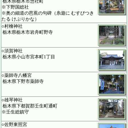
栃木県栃木市惣社町
※下野国総社
※奥の細道の芭蕉の句碑（糸遊に むすびつき
たる けぶりかな）
○村檜神社
栃木県栃木市岩舟町野寺
○須賀神社
栃木県小山市宮本町1丁目
○薬師寺八幡宮
栃木県下野市薬師寺
○雄琴神社
栃木県下都賀郡壬生町通町
※壬生総鎮守
○佐野東照宮