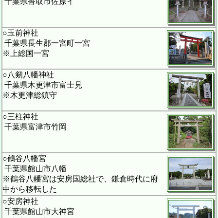
千葉県香取市佐原イ
○玉前神社
千葉県長生郡一宮町一宮
※上総国一宮
○八剱八幡神社
千葉県木更津市富士見
※木更津総鎮守
○三柱神社
千葉県富津市竹岡
○鶴谷八幡宮
千葉県館山市八幡
※鶴谷八幡宮は安房国総社で、鎌倉時代に府
中から移転した
○安房神社
千葉県館山市大神宮