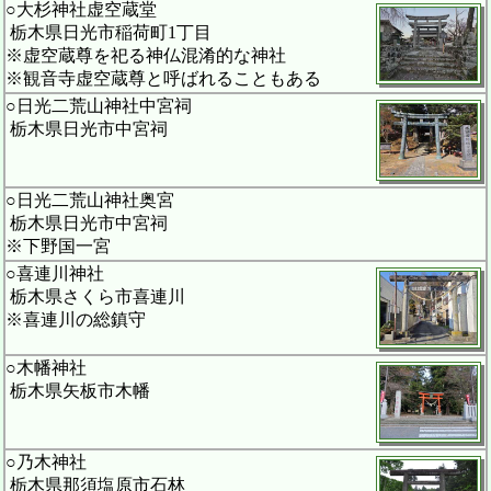
○大杉神社虚空蔵堂
栃木県日光市稲荷町1丁目
※虚空蔵尊を祀る神仏混淆的な神社
※観音寺虚空蔵尊と呼ばれることもある
○日光二荒山神社中宮祠
栃木県日光市中宮祠
○日光二荒山神社奥宮
栃木県日光市中宮祠
※下野国一宮
○喜連川神社
栃木県さくら市喜連川
※喜連川の総鎮守
○木幡神社
栃木県矢板市木幡
○乃木神社
栃木県那須塩原市石林