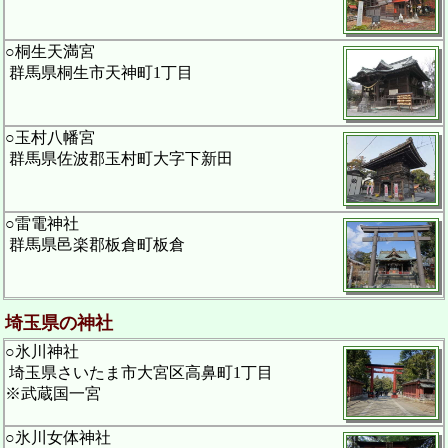
○桐生天満宮
群馬県桐生市天神町1丁目
○玉村八幡宮
群馬県佐波郡玉村町大字下新田
○雷電神社
群馬県邑楽郡板倉町板倉
埼玉県の神社
○氷川神社
埼玉県さいたま市大宮区高鼻町1丁目
※武蔵国一宮
○氷川女体神社