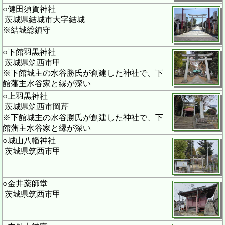
○健田須賀神社
茨城県結城市大字結城
※結城総鎮守
○下館羽黒神社
茨城県筑西市甲
※下館城主の水谷勝氏が創建した神社で、下
館藩主水谷家と縁が深い
○上羽黒神社
茨城県筑西市岡芹
※下館城主の水谷勝氏が創建した神社で、下
館藩主水谷家と縁が深い
○城山八幡神社
茨城県筑西市甲
○金井薬師堂
茨城県筑西市甲