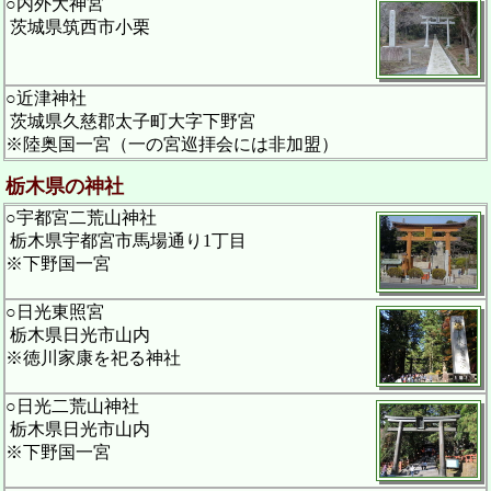
○内外大神宮
茨城県筑西市小栗
○近津神社
茨城県久慈郡太子町大字下野宮
※陸奥国一宮（一の宮巡拝会には非加盟）
栃木県の神社
○宇都宮二荒山神社
栃木県宇都宮市馬場通り1丁目
※下野国一宮
○日光東照宮
栃木県日光市山内
※徳川家康を祀る神社
○日光二荒山神社
栃木県日光市山内
※下野国一宮