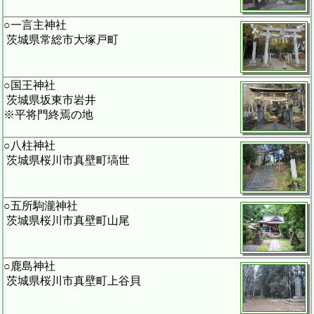
○一言主神社
茨城県常総市大塚戸町
○国王神社
茨城県坂東市岩井
※平将門終焉の地
○八柱神社
茨城県桜川市真壁町塙世
○五所駒瀧神社
茨城県桜川市真壁町山尾
○鹿島神社
茨城県桜川市真壁町上谷貝