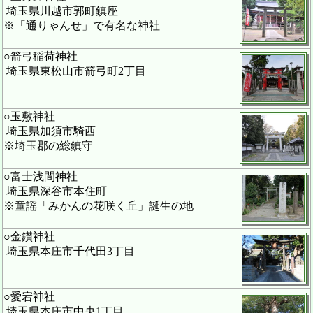
埼玉県川越市郭町鎮座
※「通りゃんせ」で有名な神社
○箭弓稲荷神社
埼玉県東松山市箭弓町2丁目
○玉敷神社
埼玉県加須市騎西
※埼玉郡の総鎮守
○富士浅間神社
埼玉県深谷市本住町
※童謡「みかんの花咲く丘」誕生の地
○金鑚神社
埼玉県本庄市千代田3丁目
○愛宕神社
埼玉県本庄市中央1丁目