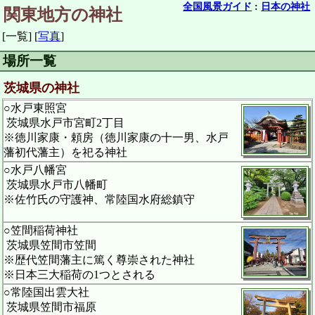
全国風景ガイド
:
日本の神社
関東地方の神社
[一覧]
[
写真
]
場所一覧
茨城県の神社
○水戸東照宮
茨城県水戸市宮町2丁目
※徳川家康・頼房（徳川家康の十一男、水戸
藩初代藩主）を祀る神社
○水戸八幡宮
茨城県水戸市八幡町
※佐竹氏の守護神、常陸国水府総鎮守
○笠間稲荷神社
茨城県笠間市笠間
※歴代笠間藩主に篤く尊崇された神社
※日本三大稲荷の1つとされる
○常陸国出雲大社
茨城県笠間市福原