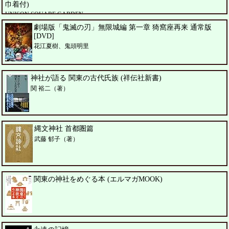
巾着付)
UNISON SQUARE GARDEN
劇場版「鬼滅の刃」無限城編 第一章 猗窩座再来 通常版
[DVD]
花江夏樹、鬼頭明里
神社が語る 関東の古代氏族 (祥伝社新書)
関 裕二（著）
縄文神社 首都圏篇
武藤 郁子（著）
関東の神社をめぐる本 (エルマガMOOK)