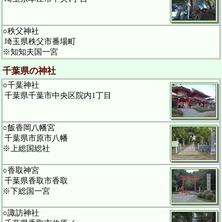
○秩父神社
埼玉県秩父市番場町
※知知夫国一宮
千葉県の神社
○千葉神社
千葉県千葉市中央区院内1丁目
○飯香岡八幡宮
千葉県市原市八幡
※上総国総社
○香取神宮
千葉県香取市香取
※下総国一宮
○諏訪神社