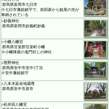
群馬県富岡市七日市
※七日市藩総鎮守で、前田家から鯰尾の兜が
奉納されている
○妙義神社
群馬県富岡市妙義町妙義
○小幡八幡宮
群馬県甘楽郡甘楽町小幡
※小幡陣屋の鬼門封じの神社
○熊野神社
群馬県安中市安中3丁目
※安中藩総鎮守
○八本木延命地蔵尊
群馬県安中市原市
○松井田八幡宮