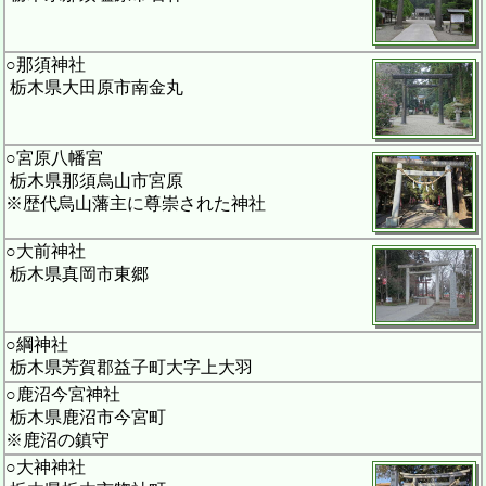
○那須神社
栃木県大田原市南金丸
○宮原八幡宮
栃木県那須烏山市宮原
※歴代烏山藩主に尊崇された神社
○大前神社
栃木県真岡市東郷
○綱神社
栃木県芳賀郡益子町大字上大羽
○鹿沼今宮神社
栃木県鹿沼市今宮町
※鹿沼の鎮守
○大神神社