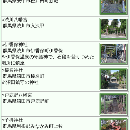
群馬県安中市松井田町新堀
○渋川八幡宮
群馬県渋川市入沢甲
○伊香保神社
群馬県渋川市伊香保町伊香保
※伊香保温泉の守護神で、石段を登りつめた
場所に鎮座
○榛名神社
群馬県沼田市榛名町
※沼田鎮守の神社
○戸鹿野八幡宮
群馬県沼田市戸鹿野町
○子持神社
群馬県利根郡みなかみ町上牧