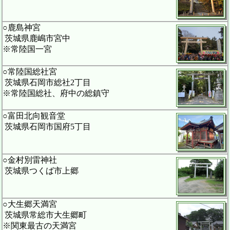
○鹿島神宮
茨城県鹿嶋市宮中
※常陸国一宮
○常陸国総社宮
茨城県石岡市総社2丁目
※常陸国総社、府中の総鎮守
○富田北向観音堂
茨城県石岡市国府5丁目
○金村別雷神社
茨城県つくば市上郷
○大生郷天満宮
茨城県常総市大生郷町
※関東最古の天満宮