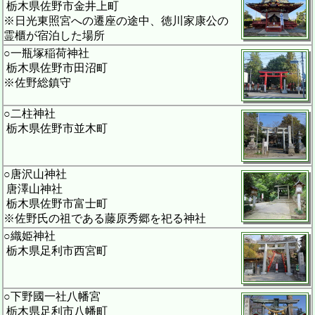
栃木県佐野市金井上町
※日光東照宮への遷座の途中、徳川家康公の
霊櫃が宿泊した場所
○一瓶塚稲荷神社
栃木県佐野市田沼町
※佐野総鎮守
○二柱神社
栃木県佐野市並木町
○唐沢山神社
唐澤山神社
栃木県佐野市富士町
※佐野氏の祖である藤原秀郷を祀る神社
○織姫神社
栃木県足利市西宮町
○下野國一社八幡宮
栃木県足利市八幡町