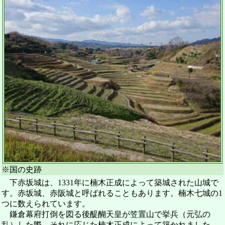
※国の史跡
下赤坂城は、1331年に楠木正成によって築城された山城で
す。赤坂城、赤阪城と呼ばれることもあります。楠木七城の1
つに数えられています。
鎌倉幕府打倒を図る後醍醐天皇が笠置山で挙兵（元弘の
乱）した際、それに応じた楠木正成によって築かれました。