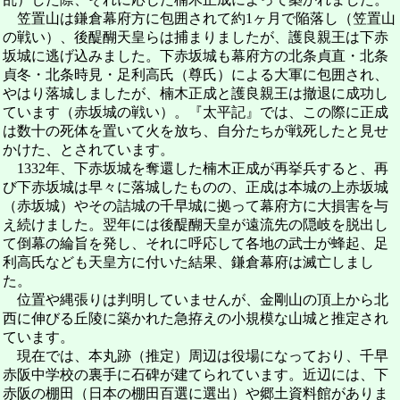
笠置山は鎌倉幕府方に包囲されて約1ヶ月で陥落し（笠置山
の戦い）、後醍醐天皇らは捕まりましたが、護良親王は下赤
坂城に逃げ込みました。下赤坂城も幕府方の北条貞直・北条
貞冬・北条時見・足利高氏（尊氏）による大軍に包囲され、
やはり落城しましたが、楠木正成と護良親王は撤退に成功し
ています（赤坂城の戦い）。『太平記』では、この際に正成
は数十の死体を置いて火を放ち、自分たちが戦死したと見せ
かけた、とされています。
1332年、下赤坂城を奪還した楠木正成が再挙兵すると、再
び下赤坂城は早々に落城したものの、正成は本城の上赤坂城
（赤坂城）やその詰城の千早城に拠って幕府方に大損害を与
え続けました。翌年には後醍醐天皇が遠流先の隠岐を脱出し
て倒幕の綸旨を発し、それに呼応して各地の武士が蜂起、足
利高氏なども天皇方に付いた結果、鎌倉幕府は滅亡しまし
た。
位置や縄張りは判明していませんが、金剛山の頂上から北
西に伸びる丘陵に築かれた急拵えの小規模な山城と推定され
ています。
現在では、本丸跡（推定）周辺は役場になっており、千早
赤阪中学校の裏手に石碑が建てられています。近辺には、下
赤阪の棚田（日本の棚田百選に選出）や郷土資料館がありま