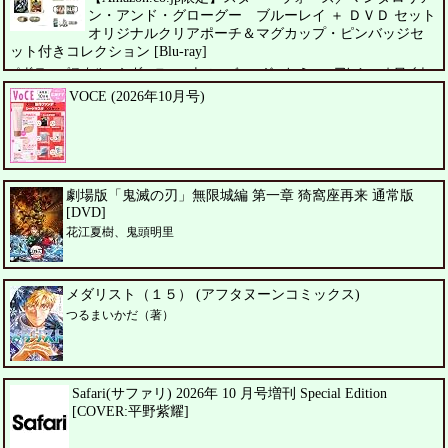
ン・アンド・グローグー ブルーレイ ＋ ＤＶＤ セット
オリジナルクリアポーチ＆マグカップ・ピンバッジセ
ット付きコレクション [Blu-ray]
ペドロ・パスカル、シガーニー・ウィーバー、ジェレミー・アレン・ホワイト
VOCE (2026年10月号)
劇場版「鬼滅の刃」無限城編 第一章 猗窩座再来 通常版
[DVD]
花江夏樹、鬼頭明里
メダリスト（１５） (アフタヌーンコミックス)
つるまいかだ（著）
Safari(サファリ) 2026年 10 月号増刊 Special Edition
[COVER:平野紫耀]