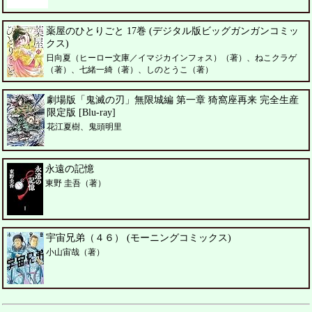
薬屋のひとりごと 17巻 (デジタル版ビッグガンガンコミッ
クス)
日向夏（ヒーロー文庫／イマジカインフォス）（著）、ねこクラゲ
（著）、七緒一綺（著）、しのとうこ（著）
劇場版「鬼滅の刃」無限城編 第一章 猗窩座再来 完全生産
限定版 [Blu-ray]
花江夏樹、鬼頭明里
永遠の記憶
東野 圭吾（著）
宇宙兄弟（４６） (モーニングコミックス)
小山宙哉（著）