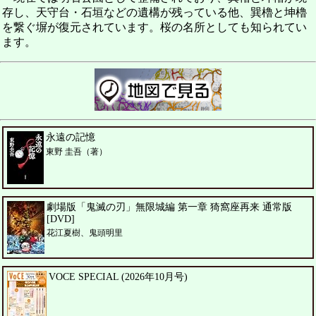
存し、天守台・石垣などの遺構が残っている他、巽櫓と坤櫓
を繋ぐ塀が復元されています。桜の名所としても知られてい
ます。
永遠の記憶
東野 圭吾（著）
劇場版「鬼滅の刃」無限城編 第一章 猗窩座再来 通常版
[DVD]
花江夏樹、鬼頭明里
VOCE SPECIAL (2026年10月号)