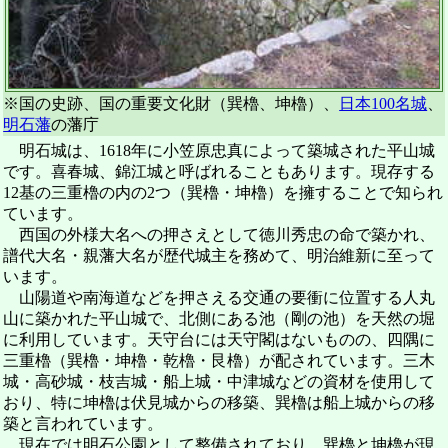
※国の史跡、国の重要文化財（巽櫓、坤櫓）、
日本100名城
、
明石藩
の藩庁
明石城は、1618年に小笠原忠真によって築城された平山城
です。喜春城、錦江城と呼ばれることもあります。現存する
12基の三重櫓の内の2つ（巽櫓・坤櫓）を擁することで知られ
ています。
西国の外様大名への押さえとして徳川秀忠の命で築かれ、
譜代大名・親藩大名が歴代城主を務めて、明治維新に至って
います。
山陽道や南海道などを押さえる交通の要衝に位置する人丸
山に築かれた平山城で、北側にある池（剛の池）を天然の堀
に利用しています。天守台には天守閣はないものの、四隅に
三重櫓（巽櫓・坤櫓・乾櫓・艮櫓）が配されています。三木
城・高砂城・枝吉城・船上城・中津城などの資材を使用して
おり、特に坤櫓は伏見城からの移築、巽櫓は船上城からの移
築と言われています。
現在では明石公園として整備されており、巽櫓と坤櫓が現