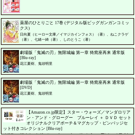
薬屋のひとりごと 17巻 (デジタル版ビッグガンガンコミッ
クス)
日向夏（ヒーロー文庫／イマジカインフォス）（著）、ねこクラゲ
（著）、七緒一綺（著）、しのとうこ（著）
劇場版「鬼滅の刃」無限城編 第一章 猗窩座再来 通常版
[Blu-ray]
花江夏樹、鬼頭明里
劇場版「鬼滅の刃」無限城編 第一章 猗窩座再来 通常版
[DVD]
花江夏樹、鬼頭明里
【Amazon.co.jp限定】スター・ウォーズ／マンダロリア
ン・アンド・グローグー ブルーレイ ＋ ＤＶＤ セット
オリジナルクリアポーチ＆マグカップ・ピンバッジセ
ット付きコレクション [Blu-ray]
ペドロ・パスカル、シガーニー・ウィーバー、ジェレミー・アレン・ホワイト