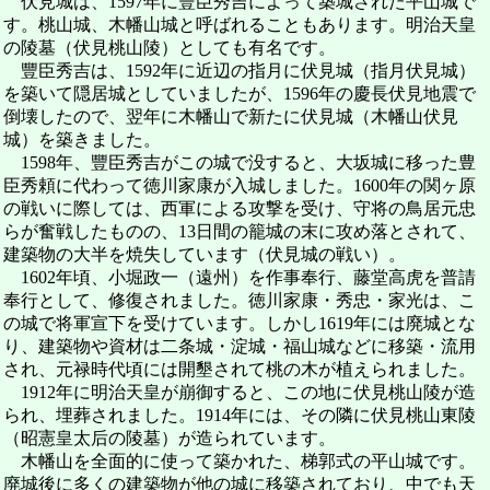
伏見城は、1597年に豐臣秀吉によって築城された平山城で
す。桃山城、木幡山城と呼ばれることもあります。明治天皇
の陵墓（伏見桃山陵）としても有名です。
豐臣秀吉は、1592年に近辺の指月に伏見城（指月伏見城）
を築いて隠居城としていましたが、1596年の慶長伏見地震で
倒壊したので、翌年に木幡山で新たに伏見城（木幡山伏見
城）を築きました。
1598年、豐臣秀吉がこの城で没すると、大坂城に移った豊
臣秀頼に代わって徳川家康が入城しました。1600年の関ヶ原
の戦いに際しては、西軍による攻撃を受け、守将の鳥居元忠
らが奮戦したものの、13日間の籠城の末に攻め落とされて、
建築物の大半を焼失しています（伏見城の戦い）。
1602年頃、小堀政一（遠州）を作事奉行、藤堂高虎を普請
奉行として、修復されました。徳川家康・秀忠・家光は、こ
の城で将軍宣下を受けています。しかし1619年には廃城とな
り、建築物や資材は二条城・淀城・福山城などに移築・流用
され、元禄時代頃には開墾されて桃の木が植えられました。
1912年に明治天皇が崩御すると、この地に伏見桃山陵が造
られ、埋葬されました。1914年には、その隣に伏見桃山東陵
（昭憲皇太后の陵墓）が造られています。
木幡山を全面的に使って築かれた、梯郭式の平山城です。
廃城後に多くの建築物が他の城に移築されており、中でも天