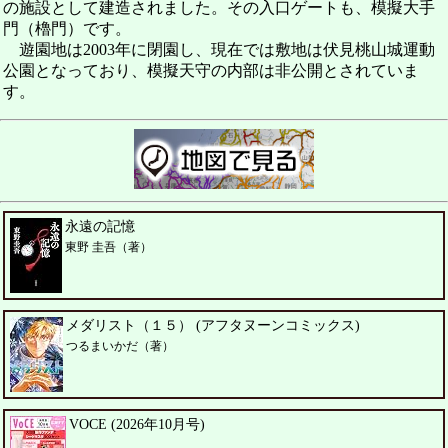
の施設として建造されました。その入口ゲートも、模擬大手
門（櫓門）です。
遊園地は2003年に閉園し、現在では敷地は伏見桃山城運動
公園となっており、模擬天守の内部は非公開とされていま
す。
永遠の記憶
東野 圭吾（著）
メダリスト（１５） (アフタヌーンコミックス)
つるまいかだ（著）
VOCE (2026年10月号)