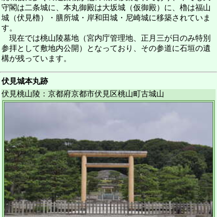
守閣は二条城に、本丸御殿は大坂城（仮御殿）に、櫓は福山
城（伏見櫓）・膳所城・岸和田城・尼崎城に移築されていま
す。
現在では桃山陵墓地（宮内庁管理地、正月三が日のみ特別
参拝として敷地内公開）となっており、その参道に石垣の遺
構が残っています。
伏見城本丸跡
伏見桃山陵：京都府京都市伏見区桃山町古城山