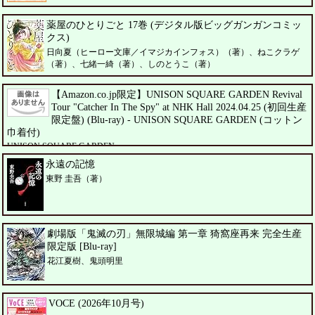
薬屋のひとりごと 17巻 (デジタル版ビッグガンガンコミッ
クス)
日向夏（ヒーロー文庫／イマジカインフォス）（著）、ねこクラゲ
（著）、七緒一綺（著）、しのとうこ（著）
【Amazon.co.jp限定】UNISON SQUARE GARDEN Revival
Tour "Catcher In The Spy" at NHK Hall 2024.04.25 (初回生産
限定盤) (Blu-ray) - UNISON SQUARE GARDEN (コットン
巾着付)
UNISON SQUARE GARDEN
永遠の記憶
東野 圭吾（著）
劇場版「鬼滅の刃」無限城編 第一章 猗窩座再来 完全生産
限定版 [Blu-ray]
花江夏樹、鬼頭明里
VOCE (2026年10月号)