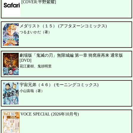
[COVER:平野紫耀]
メダリスト（１５） (アフタヌーンコミックス)
つるまいかだ（著）
劇場版「鬼滅の刃」無限城編 第一章 猗窩座再来 通常版
[DVD]
花江夏樹、鬼頭明里
宇宙兄弟（４６） (モーニングコミックス)
小山宙哉（著）
VOCE SPECIAL (2026年10月号)