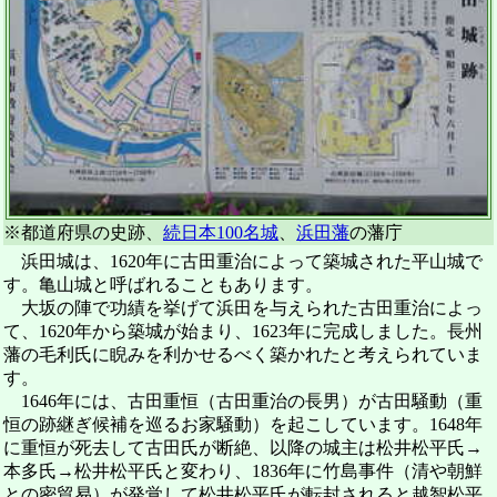
※都道府県の史跡、
続日本100名城
、
浜田藩
の藩庁
浜田城は、1620年に古田重治によって築城された平山城で
す。亀山城と呼ばれることもあります。
大坂の陣で功績を挙げて浜田を与えられた古田重治によっ
て、1620年から築城が始まり、1623年に完成しました。長州
藩の毛利氏に睨みを利かせるべく築かれたと考えられていま
す。
1646年には、古田重恒（古田重治の長男）が古田騒動（重
恒の跡継ぎ候補を巡るお家騒動）を起こしています。1648年
に重恒が死去して古田氏が断絶、以降の城主は松井松平氏→
本多氏→松井松平氏と変わり、1836年に竹島事件（清や朝鮮
との密貿易）が発覚して松井松平氏が転封されると越智松平