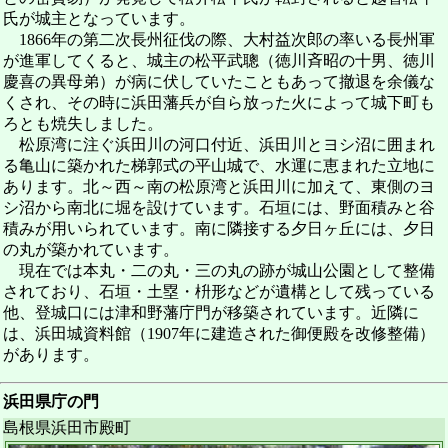
氏が城主となっています。
1866年の第二次長州征伐の際、大村益次郎の率いる長州軍
が進軍してくると、城主の松平武聰（徳川斉昭の十男、徳川
慶喜の異母弟）が病に伏していたこともあって撤退を余儀な
くされ、その時に浜田藩兵が自ら放った火によって城下町も
ろとも焼失しました。
松原湾に注ぐ浜田川の河口付近、浜田川とヨシ沼に囲まれ
る亀山に築かれた梯郭式の平山城で、水運に恵まれた立地に
あります。北～西～南の松原湾と浜田川に加えて、東側のヨ
シ沼から南北に堀を設けています。石垣には、野面積みと谷
積みが用いられています。南に隣接する夕日ヶ丘には、夕日
の丸が築かれています。
現在では本丸・二の丸・三の丸の跡が城山公園として整備
されており、石垣・土塁・枡形などが遺構として残っている
他、登城口には津和野藩庁門が移築されています。近隣に
は、浜田城資料館（1907年に建造された御便殿を改修整備）
があります。
浜田県庁の門
島根県浜田市殿町