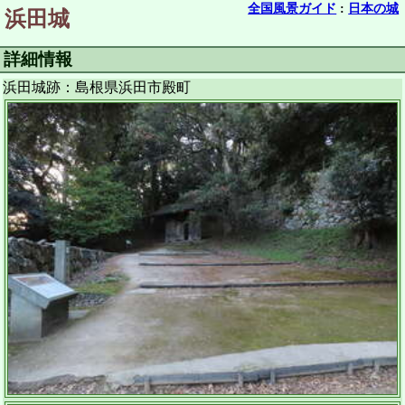
全国風景ガイド
:
日本の城
浜田城
詳細情報
浜田城跡：島根県浜田市殿町