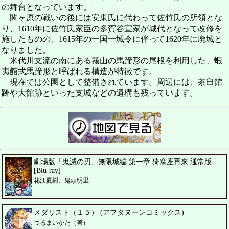
の舞台となっています。
関ヶ原の戦いの後には安東氏に代わって佐竹氏の所領とな
り、1610年に佐竹氏家臣の多賀谷宣家が城代となって改修を
施したものの、1615年の一国一城令に伴って1620年に廃城と
なりました。
米代川支流の南にある霧山の馬蹄形の尾根を利用した、蝦
夷館式馬蹄形と呼ばれる構造が特徴です。
現在では公園として整備されています。周辺には、茶臼館
跡や大館跡といった支城などの遺構も残っています。
劇場版「鬼滅の刃」無限城編 第一章 猗窩座再来 通常版
[Blu-ray]
花江夏樹、鬼頭明里
メダリスト（１５） (アフタヌーンコミックス)
つるまいかだ（著）