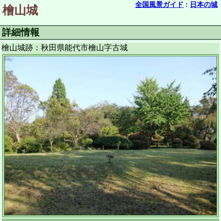
全国風景ガイド
:
日本の城
檜山城
詳細情報
檜山城跡：秋田県能代市檜山字古城