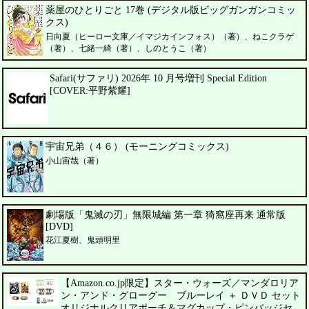
薬屋のひとりごと 17巻 (デジタル版ビッグガンガンコミッ
クス)
日向夏（ヒーロー文庫／イマジカインフォス）（著）、ねこクラゲ
（著）、七緒一綺（著）、しのとうこ（著）
Safari(サファリ) 2026年 10 月号増刊 Special Edition
[COVER:平野紫耀]
宇宙兄弟（４６） (モーニングコミックス)
小山宙哉（著）
劇場版「鬼滅の刃」無限城編 第一章 猗窩座再来 通常版
[DVD]
花江夏樹、鬼頭明里
【Amazon.co.jp限定】スター・ウォーズ／マンダロリア
ン・アンド・グローグー ブルーレイ ＋ ＤＶＤ セット
オリジナルクリアポーチ＆マグカップ・ピンバッジセ