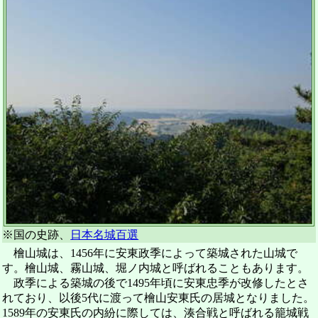
※国の史跡、
日本名城百選
檜山城は、1456年に安東政季によって築城された山城で
す。檜山城、霧山城、堀ノ内城と呼ばれることもあります。
政季による築城の後で1495年頃に安東忠季が改修したとさ
れており、以後5代に渡って檜山安東氏の居城となりました。
1589年の安東氏の内紛に際しては、湊合戦と呼ばれる籠城戦