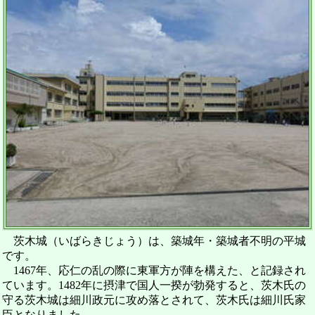
茨木城（いばらきじょう）は、築城年・築城者不明の平城
です。
1467年、応仁の乱の際に東軍方が陣を構えた、と記録され
ています。1482年に摂津で国人一揆が勃発すると、茨木氏の
守る茨木城は細川政元に攻め落とされて、茨木氏は細川氏家
臣となりました。