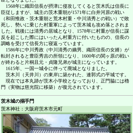
1568年に織田信長が摂津に侵攻してくると茨木氏は信長に
臣従しますが、城主の茨木重朝が1571年に白井河原の戦い
（和田惟政・茨木重朝と荒木村重・中川清秀との戦い）で敗
死し、勢いに乗じた村重軍によって茨木城も攻め落とされま
した。戦後には清秀の居城となり、1578年に村重が信長に謀
反を起こした際にはいったん村重方に付いたものの、信長の
調略を受けて信長方に寝返っています。
1586年に中川秀政（中川清秀の嫡男、織田信長の女婿）が
転封されると豊臣秀吉の所領になり、1600年の関ヶ原の戦い
が終わると片桐且元・貞隆兄弟が城主になっています。
1615年、一国一城令に伴って廃城となりました。
茨木川（天井川）の東岸に築かれた、連郭式の平城です。
現在では本丸跡が茨木小学校となっており、正門脇には櫓
門（実物は慈光院に移築）が復元されています。
茨木城の搦手門
茨木神社：大阪府茨木市元町