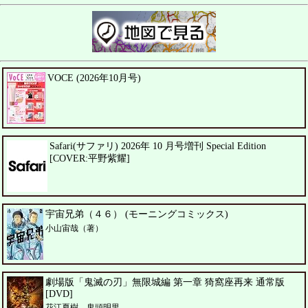
VOCE (2026年10月号)
Safari(サファリ) 2026年 10 月号増刊 Special Edition
[COVER:平野紫耀]
宇宙兄弟（４６） (モーニングコミックス)
小山宙哉（著）
劇場版「鬼滅の刃」無限城編 第一章 猗窩座再来 通常版
[DVD]
花江夏樹、鬼頭明里