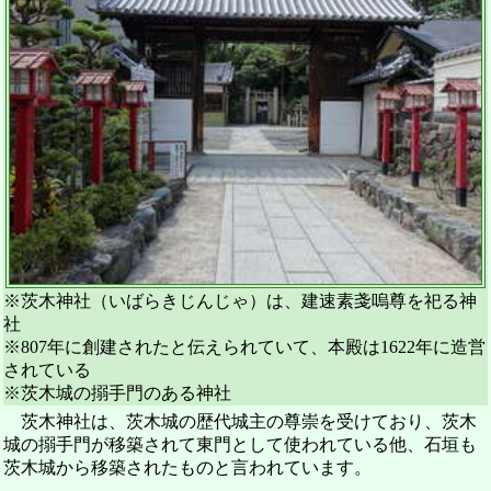
※茨木神社（いばらきじんじゃ）は、建速素戔嗚尊を祀る神
社
※807年に創建されたと伝えられていて、本殿は1622年に造営
されている
※茨木城の搦手門のある神社
茨木神社は、茨木城の歴代城主の尊崇を受けており、茨木
城の搦手門が移築されて東門として使われている他、石垣も
茨木城から移築されたものと言われています。