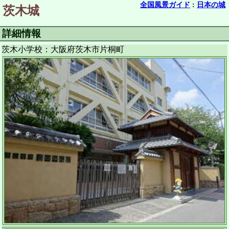
全国風景ガイド
:
日本の城
茨木城
詳細情報
茨木小学校：大阪府茨木市片桐町