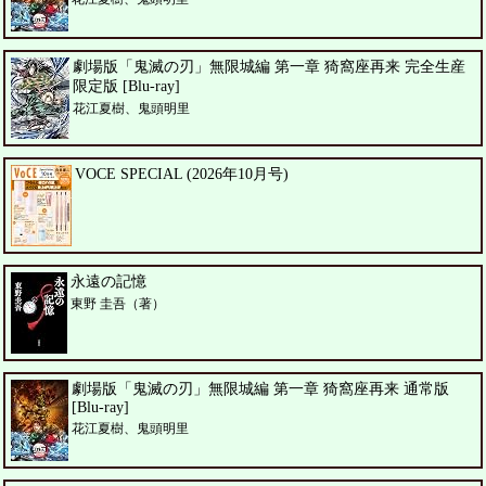
劇場版「鬼滅の刃」無限城編 第一章 猗窩座再来 完全生産
限定版 [Blu-ray]
花江夏樹、鬼頭明里
VOCE SPECIAL (2026年10月号)
永遠の記憶
東野 圭吾（著）
劇場版「鬼滅の刃」無限城編 第一章 猗窩座再来 通常版
[Blu-ray]
花江夏樹、鬼頭明里