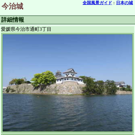
全国風景ガイド
:
日本の城
今治城
詳細情報
愛媛県今治市通町3丁目