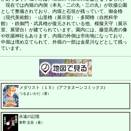
現在では内堀の内側（本丸・二の丸・三の丸）が吹揚公園
として整備されており、内堀と石垣が残っていて、御金櫓
（現代美術館）・山里櫓（展示室）・多聞櫓（自然科学
館）・鉄御門・武具櫓が復元されている他、模擬天守（展示
室、展望台）が建てられています。園内には、藤堂高虎の像
や吹揚神社もあります。内堀の外側は市街地になっており、
中堀は埋め立てられて、外堀の一部は金星川などとして残っ
ています。
メダリスト（１５） (アフタヌーンコミックス)
つるまいかだ（著）
永遠の記憶
東野 圭吾（著）