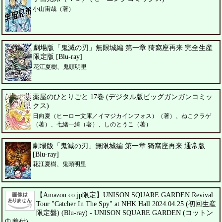
小山宙哉（著）
劇場版「鬼滅の刃」無限城編 第一章 猗窩座再来 完全生産
限定版 [Blu-ray]
花江夏樹、鬼頭明里
薬屋のひとりごと 17巻 (デジタル版ビッグガンガンコミッ
クス)
日向夏（ヒーロー文庫／イマジカインフォス）（著）、ねこクラゲ
（著）、七緒一綺（著）、しのとうこ（著）
劇場版「鬼滅の刃」無限城編 第一章 猗窩座再来 通常版
[Blu-ray]
花江夏樹、鬼頭明里
【Amazon.co.jp限定】UNISON SQUARE GARDEN Revival
Tour "Catcher In The Spy" at NHK Hall 2024.04.25 (初回生産
限定盤) (Blu-ray) - UNISON SQUARE GARDEN (コットン
巾着付)