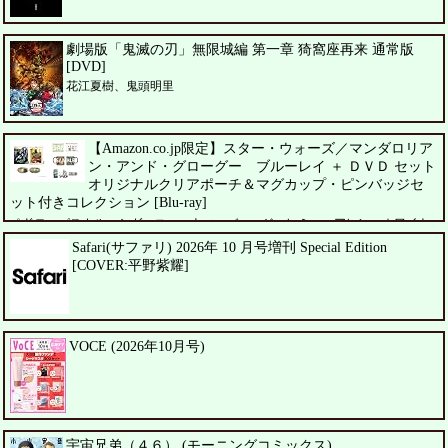
劇場版「鬼滅の刃」無限城編 第一章 猗窩座再来 通常版
[DVD]
花江夏樹、鬼頭明里
【Amazon.co.jp限定】スター・ウォーズ／マンダロリア
ン・アンド・グローグー ブルーレイ ＋ ＤＶＤ セット
オリジナルクリアポーチ＆マグカップ・ピンバッジセ
ット付きコレクション [Blu-ray]
ペドロ・パスカル、シガーニー・ウィーバー、ジェレミー・アレン・ホワイト
Safari(サファリ) 2026年 10 月号増刊 Special Edition
[COVER:平野紫耀]
VOCE (2026年10月号)
宇宙兄弟（４６） (モーニングコミックス)