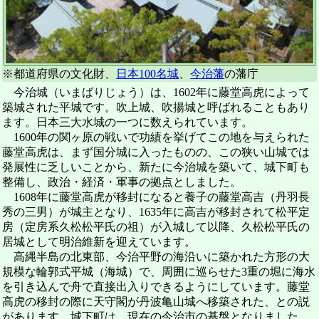
※都道府県の文化財、
日本100名城
、
今治藩
の藩庁
今治城（いまばりじょう）は、1602年に藤堂高虎によって
築城された平城です。吹上城、吹揚城と呼ばれることもあり
ます。日本三大水城の一つに数えられています。
1600年の関ヶ原の戦いで功績を挙げてこの地を与えられた
藤堂高虎は、まず国分城に入ったものの、この狭い山城では
発展性に乏しいことから、新たに今治城を築いて、城下町も
整備し、政治・経済・軍事の拠点としました。
1608年に藤堂高虎が移封になると養子の藤堂高吉（丹羽長
秀の三男）が城主となり、1635年に高吉が移封されて松平定
房（定房系久松松平氏の祖）が入城して以降、久松松平氏の
居城として明治維新を迎えています。
高縄半島の北東部、今治平野の海沿いに築かれた方形の大
規模な輪郭式平城（海城）で、周囲に巡らせた3重の堀に海水
を引き込んで舟で直接出入りできるようにしています。藤堂
高虎の移封の際に天守閣が丹波亀山城へ移築された、との説
があります。城下町は、現在の今治市の基盤となりました。