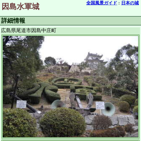
全国風景ガイド
:
日本の城
因島水軍城
詳細情報
広島県尾道市因島中庄町