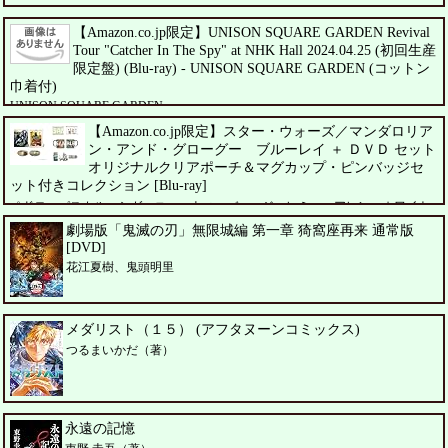
【Amazon.co.jp限定】UNISON SQUARE GARDEN Revival
Tour "Catcher In The Spy" at NHK Hall 2024.04.25 (初回生産
限定盤) (Blu-ray) - UNISON SQUARE GARDEN (コットン
巾着付)
UNISON SQUARE GARDEN
【Amazon.co.jp限定】スター・ウォーズ／マンダロリア
ン・アンド・グローグー ブルーレイ ＋ ＤＶＤ セット
オリジナルクリアポーチ＆マグカップ・ピンバッジセ
ット付きコレクション [Blu-ray]
ペドロ・パスカル、シガーニー・ウィーバー、ジェレミー・アレン・ホワイト
劇場版「鬼滅の刃」無限城編 第一章 猗窩座再来 通常版
[DVD]
花江夏樹、鬼頭明里
メダリスト（１５） (アフタヌーンコミックス)
つるまいかだ（著）
永遠の記憶