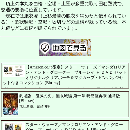
頂上の本丸を曲輪・空堀・土塁が多重に取り囲む堅城で、
交通の要衝に位置しています。
現在では胞衣塚（上杉景勝の胞衣を納めたと伝えられてい
る）・畝状竪堀・空堀・堀切などの遺構が残っている他、本
丸跡などに石碑が建てられています。
【Amazon.co.jp限定】スター・ウォーズ／マンダロリア
ン・アンド・グローグー ブルーレイ ＋ ＤＶＤ セット
オリジナルクリアポーチ＆マグカップ・ピンバッジセ
ット付きコレクション [Blu-ray]
ペドロ・パスカル、シガーニー・ウィーバー、ジェレミー・アレン・ホワイト
劇場版「鬼滅の刃」無限城編 第一章 猗窩座再来 通常版
[Blu-ray]
花江夏樹、鬼頭明里
スター・ウォーズ／マンダロリアン・アンド・グロー
グー ブルーレイ ＋ ＤＶＤ セット [Blu-ray]