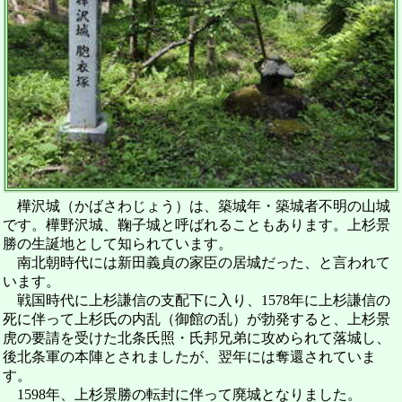
樺沢城（かばさわじょう）は、築城年・築城者不明の山城
です。樺野沢城、鞠子城と呼ばれることもあります。上杉景
勝の生誕地として知られています。
南北朝時代には新田義貞の家臣の居城だった、と言われて
います。
戦国時代に上杉謙信の支配下に入り、1578年に上杉謙信の
死に伴って上杉氏の内乱（御館の乱）が勃発すると、上杉景
虎の要請を受けた北条氏照・氏邦兄弟に攻められて落城し、
後北条軍の本陣とされましたが、翌年には奪還されていま
す。
1598年、上杉景勝の転封に伴って廃城となりました。