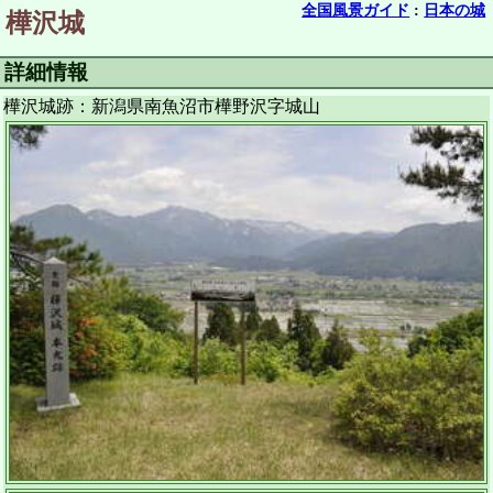
全国風景ガイド
:
日本の城
樺沢城
詳細情報
樺沢城跡：新潟県南魚沼市樺野沢字城山