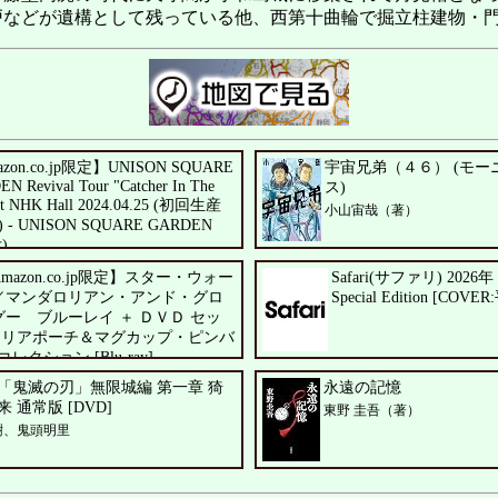
などが遺構として残っている他、西第十曲輪で掘立柱建物・門
zon.co.jp限定】UNISON SQUARE
宇宙兄弟（４６） (モー
N Revival Tour "Catcher In The
ス)
at NHK Hall 2024.04.25 (初回生産
小山宙哉（著）
y) - UNISON SQUARE GARDEN
)
 GARDEN
mazon.co.jp限定】スター・ウォー
Safari(サファリ) 2026
／マンダロリアン・アンド・グロ
Special Edition [COV
グー ブルーレイ ＋ ＤＶＤ セッ
クリアポーチ＆マグカップ・ピンバ
クション [Blu-ray]
、シガーニー・ウィーバー、ジェレミ
「鬼滅の刃」無限城編 第一章 猗
永遠の記憶
イト
 通常版 [DVD]
東野 圭吾（著）
樹、鬼頭明里