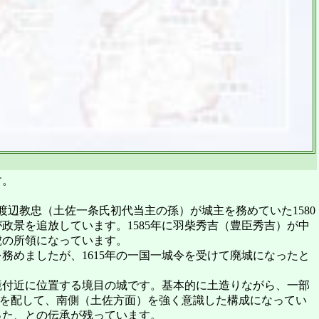
す。
辺教忠（土佐一条氏初代当主の孫）が城主を務めていた1580
政景を追放しています。1585年に羽柴秀吉（豊臣秀吉）が中
虎の所領になっています。
務めましたが、1615年の一国一城令を受けて廃城になったと
付近に位置する境目の城です。基本的に土造りながら、一部
輪を配して、南側（土佐方面）を強く意識した構成になってい
った、との伝承が残っています。