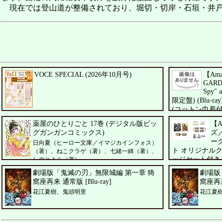
現在では登山道が整備されており、堀切・切岸・石垣・井戸
VOCE SPECIAL (2026年10月号)
【Ama
GARDE
Spy" 
限定盤) (Blu-ra
(コットン巾着付
UNISON SQUARE
薬屋のひとりごと 17巻 (デジタル版ビッ
【A
グガンガンコミックス)
ズ
ー
日向夏（ヒーロー文庫／イマジカインフォス）
ト オリジナル
（著）、ねこクラゲ（著）、七緒一綺（著）、
ッジセット付きコレ
しのとうこ（著）
ペドロ・パスカル
劇場版「鬼滅の刃」無限城編 第一章 猗
劇場版
ー・アレン・ホワ
窩座再来 通常版 [Blu-ray]
窩座再来
花江夏樹、鬼頭明里
花江夏