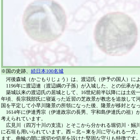
※国の史跡、
続日本100名城
河後森城（かごもりじょう）は、渡辺氏（伊予の国人）によ
1196年に渡辺連（渡辺綱の子孫）が入城した、との伝承が
築城以来の渡辺氏の居城として、16世紀前半以降には土佐一
年頃、長宗我部氏に寝返った近習の芝政景が教忠を追放して河後
国を平定して小早川隆景の所領になった後、隆景が移封となった
1614年に伊達秀宗（伊達政宗の長男、宇和島伊達氏の祖）
考えられています。
広見川（四万十川の支流）とそこから分かれる堀切川・鰯川
に石垣も用いられています。西～北～東を川に守られる一方
ます。曲輪の間に堀切や切岸を設けた堅固な守りも特徴です