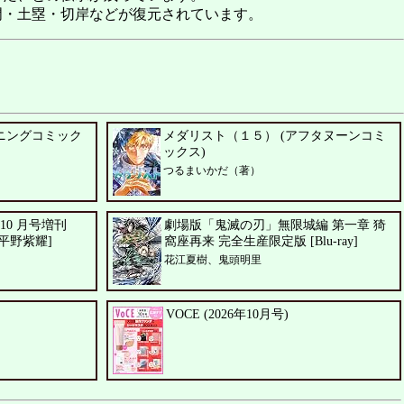
・土塁・切岸などが復元されています。
ニングコミック
メダリスト（１５） (アフタヌーンコミ
ックス)
つるまいかだ（著）
年 10 月号増刊
劇場版「鬼滅の刃」無限城編 第一章 猗
ER:平野紫耀]
窩座再来 完全生産限定版 [Blu-ray]
花江夏樹、鬼頭明里
VOCE (2026年10月号)