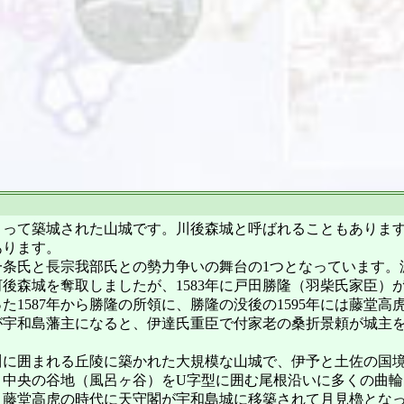
って築城された山城です。川後森城と呼ばれることもありま
あります。
条氏と長宗我部氏との勢力争いの舞台の1つとなっています。渡
森城を奪取しましたが、1583年に戸田勝隆（羽柴氏家臣）が
1587年から勝隆の所領に、勝隆の没後の1595年には藤堂高
が宇和島藩主になると、伊達氏重臣で付家老の桑折景頼が城主を
に囲まれる丘陵に築かれた大規模な山城で、伊予と土佐の国境
、中央の谷地（風呂ヶ谷）をU字型に囲む尾根沿いに多くの曲
。藤堂高虎の時代に天守閣が宇和島城に移築されて月見櫓とな