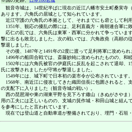
※国の史跡、
日本100名城
観音寺城は、14世紀半ばに現在の近江八幡市安土町桑実寺（
あります。六角氏の居城として知られています。
近江守護の六角氏の本拠として、それまでにも砦として利用
1351年、観応の擾乱の際には、足利直義方・南朝連合軍に
応仁の乱では、六角氏は東軍・西軍に分かれて争っています
撃に出るも敗北しました。次の戦いでは、六角政堯（高頼の
撃退しました。
その後、1487年と1491年の2度に渡って足利将軍に攻め
1496年の船田合戦では、斎藤妙純に攻められたものの、和
1502年には六角氏被官の伊庭氏に反乱を起こされて退却、1
氏に攻撃されましたが守将が撃退しました。
1549年には、城下町で日本初の楽市令が公布されています
1568年、南近江に侵攻してきた織田信長に包囲されると、
の支配下に入りました（観音寺城の戦い）。
西の琵琶湖や東の湖東平野を見下ろす繖山（きぬがさやま）の
用の工夫には乏しいものの、支城の箕作城・和田山城と組ん
を参考にしたと言われています。
現在では登山道と自動車道が整備されており、埋門・石垣・