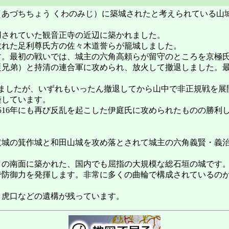
あづちちょう くわのみじ）に築城されたと考えられている山
されていた観音正寺の近辺に築かれました。
敗れた足利尊氏方の佐々木道誉らが籠城しました。
。最初の戦いでは、城主の六角高頼らが留守のところを京極氏
従兄弟）と持清の連合軍に攻められ、放火して撤退しました。
られましたが、いずれもいったん撤退してから山中で非正規戦を
睦しています。
516年にも再び反乱を起こした伊庭氏に攻められたものの勝利し
。
支城の箕作城と和田山城を攻め落とされて城主の六角義賢・義
南面に築かれた、国内でも屈指の大規模な総石垣の城です。こ
で防御力を発揮します。非常に多くの曲輪で構成されているの
虎口などの遺構が残っています。