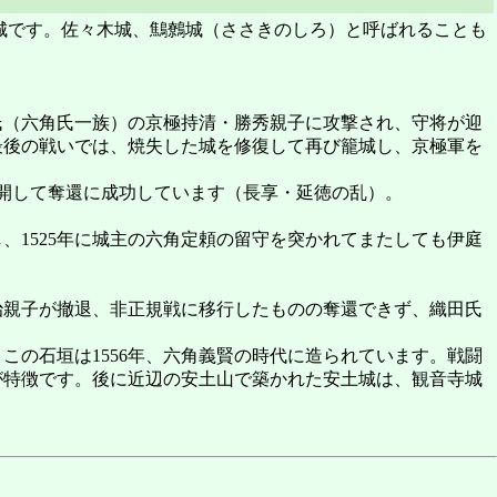
城です。佐々木城、鷦鷯城（ささきのしろ）と呼ばれることも
（六角氏一族）の京極持清・勝秀親子に攻撃され、守将が迎
最後の戦いでは、焼失した城を修復して再び籠城し、京極軍を
展開して奪還に成功しています（長享・延徳の乱）。
、1525年に城主の六角定頼の留守を突かれてまたしても伊庭
治親子が撤退、非正規戦に移行したものの奪還できず、織田氏
の石垣は1556年、六角義賢の時代に造られています。戦闘
が特徴です。後に近辺の安土山で築かれた安土城は、観音寺城