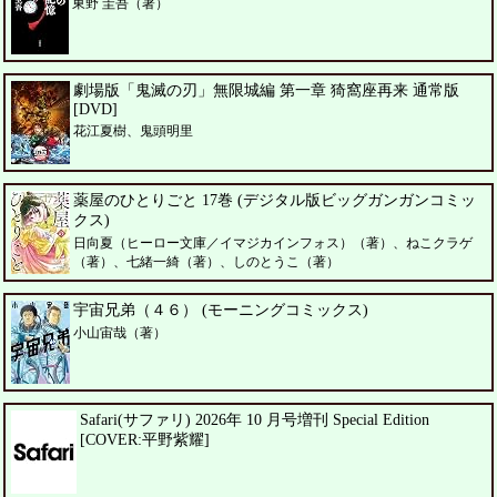
東野 圭吾（著）
劇場版「鬼滅の刃」無限城編 第一章 猗窩座再来 通常版
[DVD]
花江夏樹、鬼頭明里
薬屋のひとりごと 17巻 (デジタル版ビッグガンガンコミッ
クス)
日向夏（ヒーロー文庫／イマジカインフォス）（著）、ねこクラゲ
（著）、七緒一綺（著）、しのとうこ（著）
宇宙兄弟（４６） (モーニングコミックス)
小山宙哉（著）
Safari(サファリ) 2026年 10 月号増刊 Special Edition
[COVER:平野紫耀]