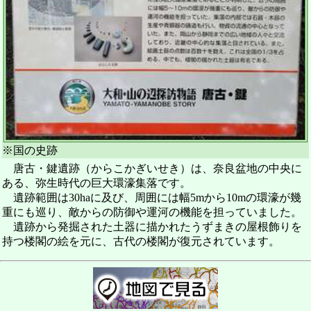
※国の史跡
唐古・鍵遺跡（からこかぎいせき）は、奈良盆地の中央に
ある、弥生時代の巨大環濠集落です。
遺跡範囲は30haに及び、周囲には幅5mから10mの環濠が幾
重にも巡り、敵からの防御や運河の機能を担っていました。
遺跡から発掘された土器に描かれたうずまきの屋根飾りを
持つ楼閣の絵を元に、古代の楼閣が復元されています。