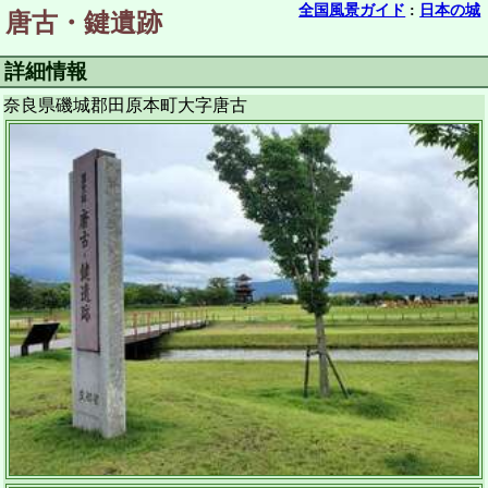
全国風景ガイド
:
日本の城
唐古・鍵遺跡
詳細情報
奈良県磯城郡田原本町大字唐古