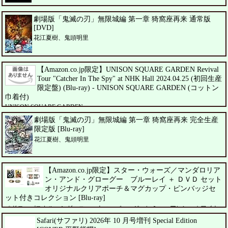
劇場版「鬼滅の刃」無限城編 第一章 猗窩座再来 通常版
[DVD]
花江夏樹、鬼頭明里
【Amazon.co.jp限定】UNISON SQUARE GARDEN Revival
Tour "Catcher In The Spy" at NHK Hall 2024.04.25 (初回生産
限定盤) (Blu-ray) - UNISON SQUARE GARDEN (コットン
巾着付)
UNISON SQUARE GARDEN
劇場版「鬼滅の刃」無限城編 第一章 猗窩座再来 完全生産
限定版 [Blu-ray]
花江夏樹、鬼頭明里
【Amazon.co.jp限定】スター・ウォーズ／マンダロリア
ン・アンド・グローグー ブルーレイ ＋ ＤＶＤ セット
オリジナルクリアポーチ＆マグカップ・ピンバッジセ
ット付きコレクション [Blu-ray]
ペドロ・パスカル、シガーニー・ウィーバー、ジェレミー・アレン・ホワイト
Safari(サファリ) 2026年 10 月号増刊 Special Edition