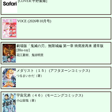
[COVER:平野紫耀]
VOCE (2026年10月号)
劇場版「鬼滅の刃」無限城編 第一章 猗窩座再来 通常版
[Blu-ray]
花江夏樹、鬼頭明里
メダリスト（１５） (アフタヌーンコミックス)
つるまいかだ（著）
宇宙兄弟（４６） (モーニングコミックス)
小山宙哉（著）