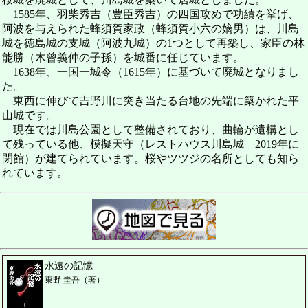
1585年、羽柴秀吉（豊臣秀吉）の四国攻めで功績を挙げ、
阿波を与えられた蜂須賀家政（蜂須賀小六の嫡男）は、川島
城を徳島城の支城（阿波九城）の1つとして再築し、家臣の林
能勝（木曾義仲の子孫）を城番に任じています。
1638年、一国一城令（1615年）に基づいて廃城となりまし
た。
東西に伸びて吉野川に突き当たる台地の先端に築かれた平
山城です。
現在では川島公園として整備されており、曲輪が遺構とし
て残っている他、模擬天守（レストハウス川島城 2019年に
閉館）が建てられています。桜やツツジの名所としても知ら
れています。
永遠の記憶
東野 圭吾（著）