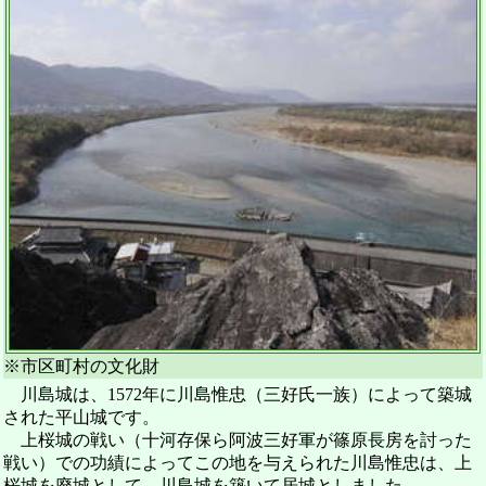
※市区町村の文化財
川島城は、1572年に川島惟忠（三好氏一族）によって築城
された平山城です。
上桜城の戦い（十河存保ら阿波三好軍が篠原長房を討った
戦い）での功績によってこの地を与えられた川島惟忠は、上
桜城を廃城として、川島城を築いて居城としました。