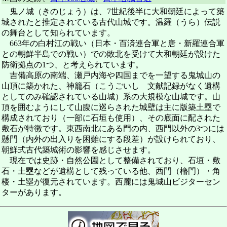
鬼ノ城（きのじょう）は、7世紀後半に大和朝廷によって築
城されたと推定されている古代山城です。温羅（うら）伝説
の舞台として知られています。
663年の白村江の戦い（日本・百済連合軍と唐・新羅連合軍
との朝鮮半島での戦い）での敗北を受けて大和朝廷が設けた
防衛拠点の1つ、と考えられています。
吉備高原の南端、瀬戸内海や四国までを一望する鬼城山の
山頂に築かれた、神籠石（こうごいし 文献記録がなく遺構
としてのみ確認されている山城）系の大規模な山城です。山
頂を囲むようにして山腹に巡らされた城壁は主に版築土塁で
構成されており（一部に石垣も使用）、その底面に配された
敷石が特徴です。東西南北にある門の内、西門以外の3つには
懸門（内外の出入りを困難にする段差）が設けられており、
朝鮮式古代築城術の影響を感じさせます。
現在では史跡・自然公園として整備されており、石垣・敷
石・土塁などが遺構として残っている他、西門（櫓門）・角
楼・土塁が復元されています。西麓には鬼城山ビジターセン
ターがあります。