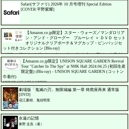
Safari(サファリ) 2026年 10 月号増刊 Special Edition
[COVER:平野紫耀]
【Amazon.co.jp限定】スター・ウォーズ／マンダロリア
ン・アンド・グローグー ブルーレイ ＋ ＤＶＤ セット
オリジナルクリアポーチ＆マグカップ・ピンバッジセ
ット付きコレクション [Blu-ray]
ペドロ・パスカル、シガーニー・ウィーバー、ジェレミー・アレン・ホワイト
【Amazon.co.jp限定】UNISON SQUARE GARDEN Revival
Tour "Catcher In The Spy" at NHK Hall 2024.04.25 (初回生産
限定盤) (Blu-ray) - UNISON SQUARE GARDEN (コットン
巾着付)
UNISON SQUARE GARDEN
劇場版「鬼滅の刃」無限城編 第一章 猗窩座再来 通常版
[DVD]
花江夏樹、鬼頭明里
永遠の記憶
東野 圭吾（著）