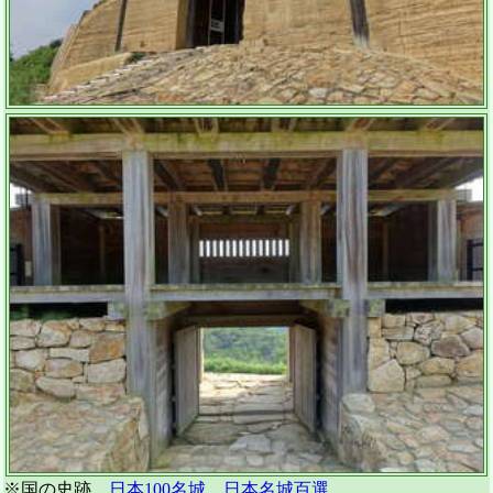
※国の史跡、
日本100名城
、
日本名城百選