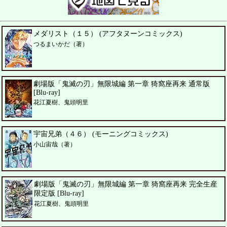
メダリスト（１５） (アフタヌーンコミックス)
つるまいかだ（著）
劇場版「鬼滅の刃」無限城編 第一章 猗窩座再来 通常版
[Blu-ray]
花江夏樹、鬼頭明里
宇宙兄弟（４６） (モーニングコミックス)
小山宙哉（著）
劇場版「鬼滅の刃」無限城編 第一章 猗窩座再来 完全生産
限定版 [Blu-ray]
花江夏樹、鬼頭明里