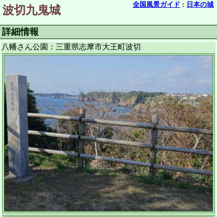
全国風景ガイド
:
日本の城
波切九鬼城
詳細情報
八幡さん公園：三重県志摩市大王町波切