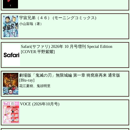
宇宙兄弟（４６） (モーニングコミックス)
小山宙哉（著）
Safari(サファリ) 2026年 10 月号増刊 Special Edition
[COVER:平野紫耀]
劇場版「鬼滅の刃」無限城編 第一章 猗窩座再来 通常版
[Blu-ray]
花江夏樹、鬼頭明里
VOCE (2026年10月号)