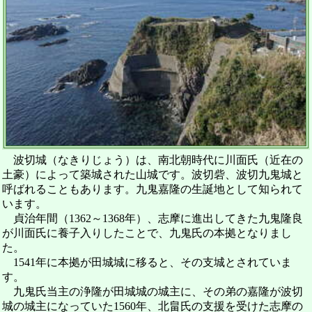
波切城（なきりじょう）は、南北朝時代に川面氏（近在の
土豪）によって築城された山城です。波切砦、波切九鬼城と
呼ばれることもあります。九鬼嘉隆の生誕地として知られて
います。
貞治年間（1362～1368年）、志摩に進出してきた九鬼隆良
が川面氏に養子入りしたことで、九鬼氏の本拠となりまし
た。
1541年に本拠が田城城に移ると、その支城とされていま
す。
九鬼氏当主の浄隆が田城城の城主に、その弟の嘉隆が波切
城の城主になっていた1560年、北畠氏の支援を受けた志摩の