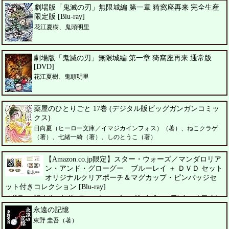
劇場版「鬼滅の刃」無限城編 第一章 猗窩座再来 完全生産
限定版 [Blu-ray]
花江夏樹、鬼頭明里
劇場版「鬼滅の刃」無限城編 第一章 猗窩座再来 通常版
[DVD]
花江夏樹、鬼頭明里
薬屋のひとりごと 17巻 (デジタル版ビッグガンガンコミッ
クス)
日向夏（ヒーロー文庫／イマジカインフォス）（著）、ねこクラゲ
（著）、七緒一綺（著）、しのとうこ（著）
【Amazon.co.jp限定】スター・ウォーズ／マンダロリア
ン・アンド・グローグー ブルーレイ ＋ ＤＶＤ セット
オリジナルクリアポーチ＆マグカップ・ピンバッジセ
ット付きコレクション [Blu-ray]
ペドロ・パスカル、シガーニー・ウィーバー、ジェレミー・アレン・ホワイト
永遠の記憶
東野 圭吾（著）