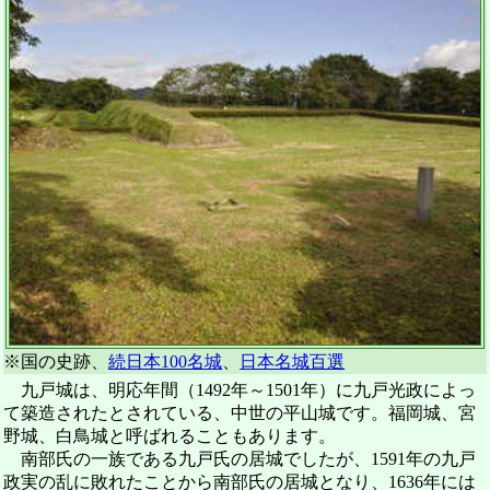
※国の史跡、
続日本100名城
、
日本名城百選
九戸城は、明応年間（1492年～1501年）に九戸光政によっ
て築造されたとされている、中世の平山城です。福岡城、宮
野城、白鳥城と呼ばれることもあります。
南部氏の一族である九戸氏の居城でしたが、1591年の九戸
政実の乱に敗れたことから南部氏の居城となり、1636年には