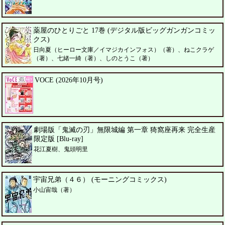
薬屋のひとりごと 17巻 (デジタル版ビッグガンガンコミッ
クス)
日向夏（ヒーロー文庫／イマジカインフォス）（著）、ねこクラゲ
（著）、七緒一綺（著）、しのとうこ（著）
VOCE (2026年10月号)
劇場版「鬼滅の刃」無限城編 第一章 猗窩座再来 完全生産
限定版 [Blu-ray]
花江夏樹、鬼頭明里
宇宙兄弟（４６） (モーニングコミックス)
小山宙哉（著）