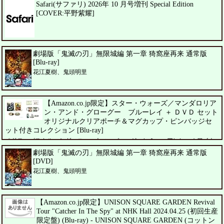
Safari(サファリ) 2026年 10 月号増刊 Special Edition
[COVER:平野紫耀]
劇場版「鬼滅の刃」無限城編 第一章 猗窩座再来 通常版
[Blu-ray]
花江夏樹、鬼頭明里
【Amazon.co.jp限定】スター・ウォーズ／マンダロリア
ン・アンド・グローグー ブルーレイ ＋ ＤＶＤ セット
オリジナルクリアポーチ＆マグカップ・ピンバッジセ
ット付きコレクション [Blu-ray]
ペドロ・パスカル、シガーニー・ウィーバー、ジェレミー・アレン・ホワイト
劇場版「鬼滅の刃」無限城編 第一章 猗窩座再来 通常版
[DVD]
花江夏樹、鬼頭明里
【Amazon.co.jp限定】UNISON SQUARE GARDEN Revival
Tour "Catcher In The Spy" at NHK Hall 2024.04.25 (初回生産
限定盤) (Blu-ray) - UNISON SQUARE GARDEN (コットン