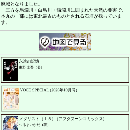
廃城となりました。
三方を馬淵川・白鳥川・猫淵川に囲まれた天然の要害で、
本丸の一部には東北最古のものとされる石垣が残っていま
す。
永遠の記憶
東野 圭吾（著）
VOCE SPECIAL (2026年10月号)
メダリスト（１５） (アフタヌーンコミックス)
つるまいかだ（著）