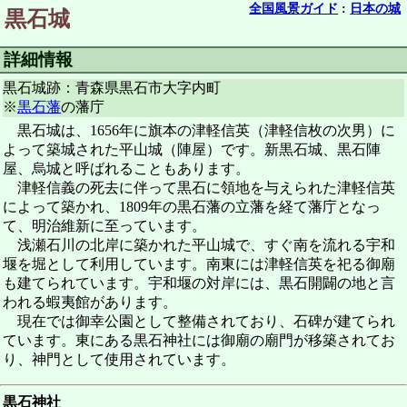
全国風景ガイド
:
日本の城
黒石城
詳細情報
黒石城跡：青森県黒石市大字内町
※
黒石藩
の藩庁
黒石城は、1656年に旗本の津軽信英（津軽信枚の次男）に
よって築城された平山城（陣屋）です。新黒石城、黒石陣
屋、烏城と呼ばれることもあります。
津軽信義の死去に伴って黒石に領地を与えられた津軽信英
によって築かれ、1809年の黒石藩の立藩を経て藩庁となっ
て、明治維新に至っています。
浅瀬石川の北岸に築かれた平山城で、すぐ南を流れる宇和
堰を堀として利用しています。南東には津軽信英を祀る御廟
も建てられています。宇和堰の対岸には、黒石開闢の地と言
われる蝦夷館があります。
現在では御幸公園として整備されており、石碑が建てられ
ています。東にある黒石神社には御廟の廟門が移築されてお
り、神門として使用されています。
黒石神社