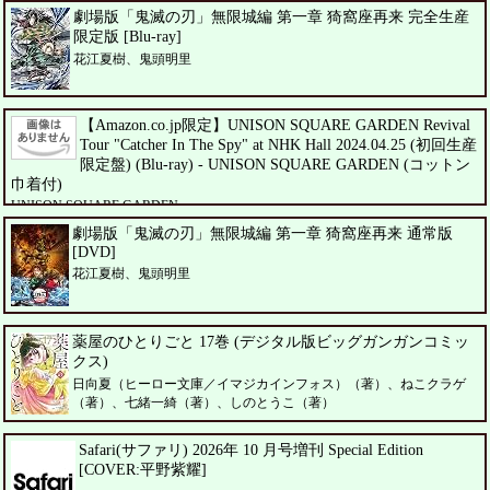
劇場版「鬼滅の刃」無限城編 第一章 猗窩座再来 完全生産
限定版 [Blu-ray]
花江夏樹、鬼頭明里
【Amazon.co.jp限定】UNISON SQUARE GARDEN Revival
Tour "Catcher In The Spy" at NHK Hall 2024.04.25 (初回生産
限定盤) (Blu-ray) - UNISON SQUARE GARDEN (コットン
巾着付)
UNISON SQUARE GARDEN
劇場版「鬼滅の刃」無限城編 第一章 猗窩座再来 通常版
[DVD]
花江夏樹、鬼頭明里
薬屋のひとりごと 17巻 (デジタル版ビッグガンガンコミッ
クス)
日向夏（ヒーロー文庫／イマジカインフォス）（著）、ねこクラゲ
（著）、七緒一綺（著）、しのとうこ（著）
Safari(サファリ) 2026年 10 月号増刊 Special Edition
[COVER:平野紫耀]