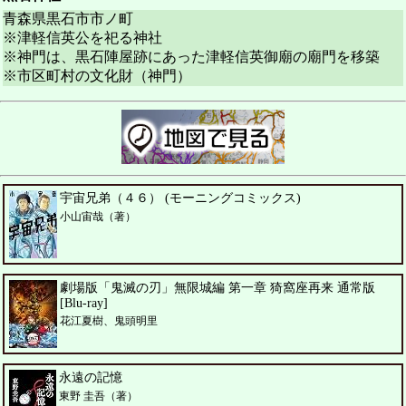
青森県黒石市市ノ町
※津軽信英公を祀る神社
※神門は、黒石陣屋跡にあった津軽信英御廟の廟門を移築
※市区町村の文化財（神門）
宇宙兄弟（４６） (モーニングコミックス)
小山宙哉（著）
劇場版「鬼滅の刃」無限城編 第一章 猗窩座再来 通常版
[Blu-ray]
花江夏樹、鬼頭明里
永遠の記憶
東野 圭吾（著）