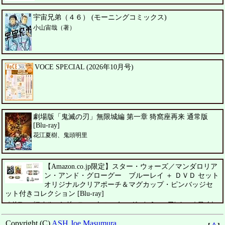
宇宙兄弟（４６） (モーニングコミックス)
小山宙哉（著）
VOCE SPECIAL (2026年10月号)
劇場版「鬼滅の刃」無限城編 第一章 猗窩座再来 通常版
[Blu-ray]
花江夏樹、鬼頭明里
【Amazon.co.jp限定】スター・ウォーズ／マンダロリア
ン・アンド・グローグー ブルーレイ ＋ ＤＶＤ セット
オリジナルクリアポーチ＆マグカップ・ピンバッジセ
ット付きコレクション [Blu-ray]
ペドロ・パスカル、シガーニー・ウィーバー、ジェレミー・アレン・ホワイト
Copyright (C)
ASH
Joe Masumura