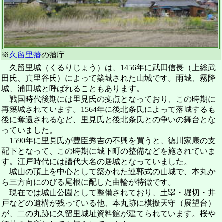
※
久留里藩
の藩庁
久留里城（くるりじょう）は、1456年に武田信長（上総武
田氏、真里谷氏）によって築城された山城です。雨城、霧降
城、浦田城と呼ばれることもあります。
戦国時代後期には里見氏の拠点となっており、この時期に
再築城されています。1564年に後北条氏によって落城するも
後に奪還されるなど、里見氏と後北条氏との争いの舞台とな
っていました。
1590年に里見氏が豊臣秀吉の不興を買うと、徳川家康の支
配下となって、この時期に城下町の整備などを施されていま
す。江戸時代には譜代大名の居城となっていました。
城山の頂上を中心として築かれた連郭式の山城で、本丸か
ら三方向にのびる尾根に配した曲輪が特徴です。
現在では城山公園として整備されており、土塁・堀切・井
戸などの遺構が残っている他、本丸跡に模擬天守（展望台）
が、二の丸跡に久留里城址資料館が建てられています。桜や