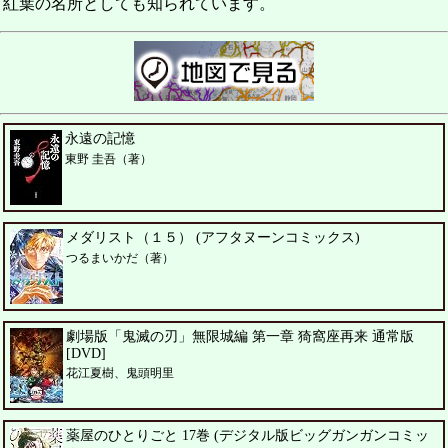
紅葉の名所としても知られています。
永遠の記憶
東野 圭吾（著）
メダリスト（１５） (アフタヌーンコミックス)
つるまいかだ（著）
劇場版「鬼滅の刃」無限城編 第一章 猗窩座再来 通常版
[DVD]
花江夏樹、鬼頭明里
薬屋のひとりごと 17巻 (デジタル版ビッグガンガンコミッ