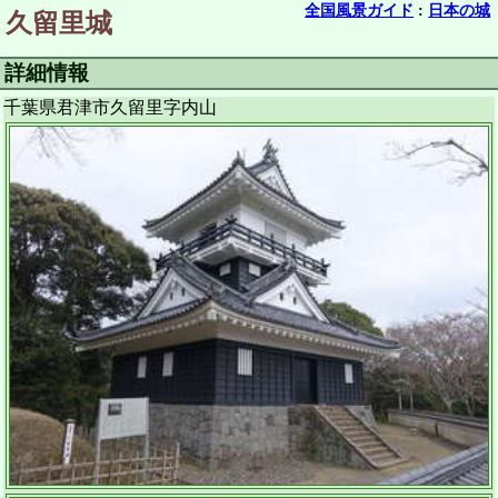
全国風景ガイド
:
日本の城
久留里城
詳細情報
千葉県君津市久留里字内山