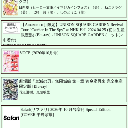
クス)
日向夏（ヒーロー文庫／イマジカインフォス）（著）、ねこクラゲ
（著）、七緒一綺（著）、しのとうこ（著）
【Amazon.co.jp限定】UNISON SQUARE GARDEN Revival
Tour "Catcher In The Spy" at NHK Hall 2024.04.25 (初回生産
限定盤) (Blu-ray) - UNISON SQUARE GARDEN (コットン
巾着付)
UNISON SQUARE GARDEN
VOCE (2026年10月号)
劇場版「鬼滅の刃」無限城編 第一章 猗窩座再来 完全生産
限定版 [Blu-ray]
花江夏樹、鬼頭明里
Safari(サファリ) 2026年 10 月号増刊 Special Edition
[COVER:平野紫耀]