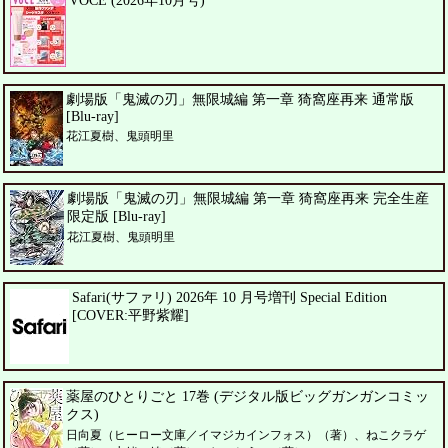
VOCE (2026年10月号)
劇場版「鬼滅の刃」無限城編 第一章 猗窩座再来 通常版
[Blu-ray]
花江夏樹、鬼頭明里
劇場版「鬼滅の刃」無限城編 第一章 猗窩座再来 完全生産
限定版 [Blu-ray]
花江夏樹、鬼頭明里
Safari(サファリ) 2026年 10 月号増刊 Special Edition
[COVER:平野紫耀]
薬屋のひとりごと 17巻 (デジタル版ビッグガンガンコミッ
クス)
日向夏（ヒーロー文庫／イマジカインフォス）（著）、ねこクラゲ