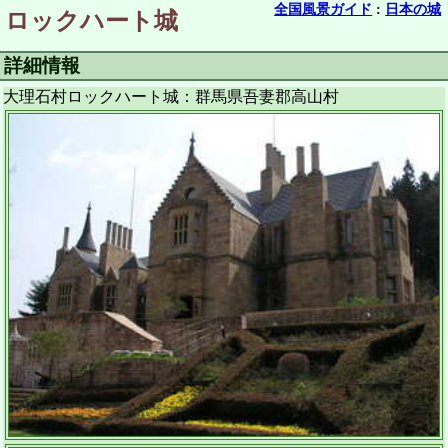
全国風景ガイド
:
日本の城
ロックハート城
詳細情報
大理石村ロックハート城：群馬県吾妻郡高山村