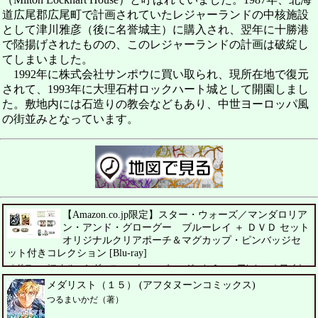
道広尾郡広尾町で計画されていたレジャーランドの中核施設
として津川雅彦（後に名誉城主）に購入され、翌年に十勝港
で陸揚げされたものの、このレジャーランドの計画は破綻し
てしまいました。
1992年に株式会社サンポウに買い取られ、現所在地で復元
されて、1993年に大理石村ロックハート城として開園しまし
た。敷地内には石造りの教会などもあり、中世ヨーロッパ風
の街並みとなっています。
【Amazon.co.jp限定】スター・ウォーズ／マンダロリア
ン・アンド・グローグー ブルーレイ ＋ ＤＶＤ セット
オリジナルクリアポーチ＆マグカップ・ピンバッジセ
ット付きコレクション [Blu-ray]
ペドロ・パスカル、シガーニー・ウィーバー、ジェレミー・アレン・ホワイト
メダリスト（１５） (アフタヌーンコミックス)
つるまいかだ（著）