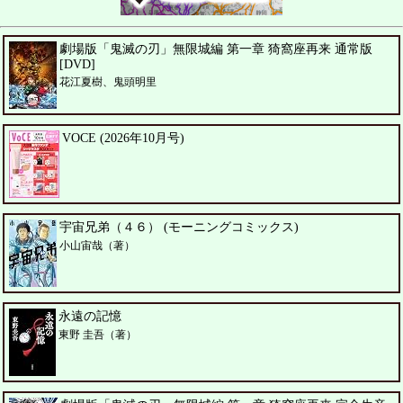
劇場版「鬼滅の刃」無限城編 第一章 猗窩座再来 通常版
[DVD]
花江夏樹、鬼頭明里
VOCE (2026年10月号)
宇宙兄弟（４６） (モーニングコミックス)
小山宙哉（著）
永遠の記憶
東野 圭吾（著）