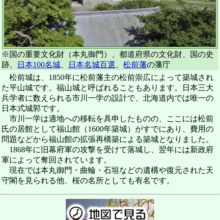
※国の重要文化財（本丸御門）、都道府県の文化財、国の史
跡、
日本100名城
、
日本名城百選
、
松前藩
の藩庁
松前城は、1850年に松前藩主の松前崇広によって築城され
た平山城です。福山城と呼ばれることもあります。日本三大
兵学者に数えられる市川一学の設計で、北海道内では唯一の
日本式城郭です。
市川一学は適地への移転を具申したものの、ここには松前
氏の居館として福山館（1600年築城）がすでにあり、費用の
問題などから福山館の拡張再構築による築城となりました。
1868年に旧幕府軍の攻撃を受けて落城し、翌年には新政府
軍によって奪回されています。
現在では本丸御門・曲輪・石垣などの遺構や復元された天
守閣を見られる他、桜の名所としても有名です。