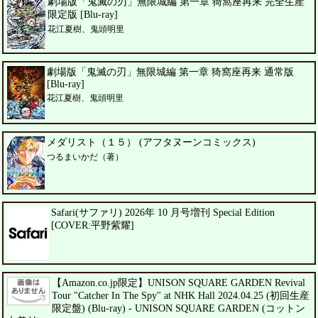
劇場版「鬼滅の刃」無限城編 第一章 猗窩座再来 完全生産
限定版 [Blu-ray]
花江夏樹、鬼頭明里
劇場版「鬼滅の刃」無限城編 第一章 猗窩座再来 通常版
[Blu-ray]
花江夏樹、鬼頭明里
メダリスト（１５） (アフタヌーンコミックス)
つるまいかだ（著）
Safari(サファリ) 2026年 10 月号増刊 Special Edition
[COVER:平野紫耀]
【Amazon.co.jp限定】UNISON SQUARE GARDEN Revival
Tour "Catcher In The Spy" at NHK Hall 2024.04.25 (初回生産
限定盤) (Blu-ray) - UNISON SQUARE GARDEN (コットン