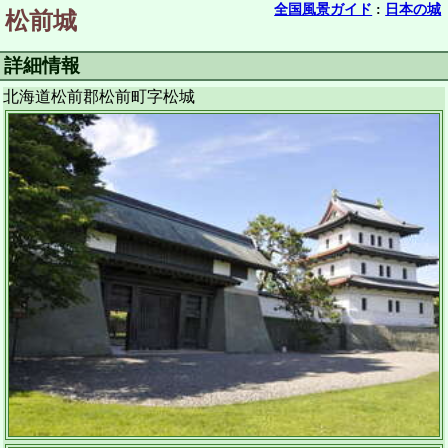
全国風景ガイド
:
日本の城
松前城
詳細情報
北海道松前郡松前町字松城