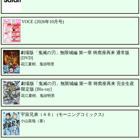
VOCE (2026年10月号)
劇場版「鬼滅の刃」無限城編 第一章 猗窩座再来 通常版
[DVD]
花江夏樹、鬼頭明里
劇場版「鬼滅の刃」無限城編 第一章 猗窩座再来 完全生産
限定版 [Blu-ray]
花江夏樹、鬼頭明里
宇宙兄弟（４６） (モーニングコミックス)
小山宙哉（著）