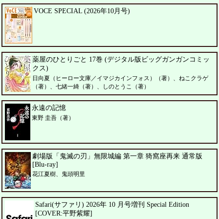
VOCE SPECIAL (2026年10月号)
薬屋のひとりごと 17巻 (デジタル版ビッグガンガンコミッ
クス)
日向夏（ヒーロー文庫／イマジカインフォス）（著）、ねこクラゲ
（著）、七緒一綺（著）、しのとうこ（著）
永遠の記憶
東野 圭吾（著）
劇場版「鬼滅の刃」無限城編 第一章 猗窩座再来 通常版
[Blu-ray]
花江夏樹、鬼頭明里
Safari(サファリ) 2026年 10 月号増刊 Special Edition
[COVER:平野紫耀]