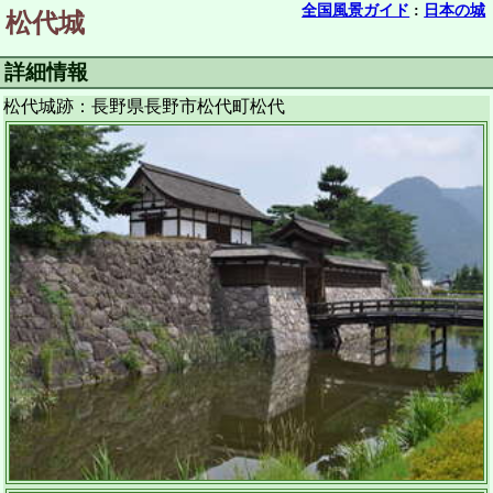
全国風景ガイド
:
日本の城
松代城
詳細情報
松代城跡：長野県長野市松代町松代