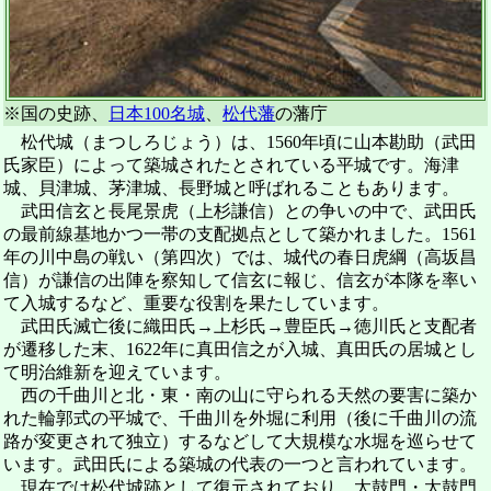
※国の史跡、
日本100名城
、
松代藩
の藩庁
松代城（まつしろじょう）は、1560年頃に山本勘助（武田
氏家臣）によって築城されたとされている平城です。海津
城、貝津城、茅津城、長野城と呼ばれることもあります。
武田信玄と長尾景虎（上杉謙信）との争いの中で、武田氏
の最前線基地かつ一帯の支配拠点として築かれました。1561
年の川中島の戦い（第四次）では、城代の春日虎綱（高坂昌
信）が謙信の出陣を察知して信玄に報じ、信玄が本隊を率い
て入城するなど、重要な役割を果たしています。
武田氏滅亡後に織田氏→上杉氏→豊臣氏→徳川氏と支配者
が遷移した末、1622年に真田信之が入城、真田氏の居城とし
て明治維新を迎えています。
西の千曲川と北・東・南の山に守られる天然の要害に築か
れた輪郭式の平城で、千曲川を外堀に利用（後に千曲川の流
路が変更されて独立）するなどして大規模な水堀を巡らせて
います。武田氏による築城の代表の一つと言われています。
現在では松代城跡として復元されており、太鼓門・太鼓門