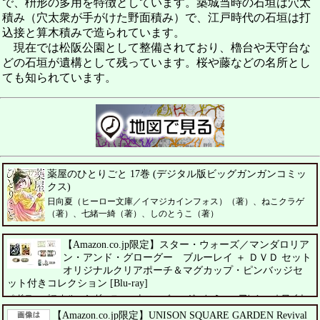
で、枡形の多用を特徴としています。築城当時の石垣は穴太
積み（穴太衆が手がけた野面積み）で、江戸時代の石垣は打
込接と算木積みで造られています。
現在では松阪公園として整備されており、櫓台や天守台な
どの石垣が遺構として残っています。桜や藤などの名所とし
ても知られています。
薬屋のひとりごと 17巻 (デジタル版ビッグガンガンコミッ
クス)
日向夏（ヒーロー文庫／イマジカインフォス）（著）、ねこクラゲ
（著）、七緒一綺（著）、しのとうこ（著）
【Amazon.co.jp限定】スター・ウォーズ／マンダロリア
ン・アンド・グローグー ブルーレイ ＋ ＤＶＤ セット
オリジナルクリアポーチ＆マグカップ・ピンバッジセ
ット付きコレクション [Blu-ray]
ペドロ・パスカル、シガーニー・ウィーバー、ジェレミー・アレン・ホワイト
【Amazon.co.jp限定】UNISON SQUARE GARDEN Revival