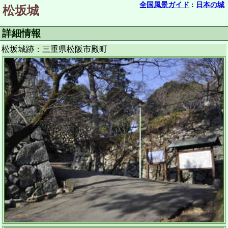
全国風景ガイド
:
日本の城
松坂城
詳細情報
松坂城跡：三重県松阪市殿町