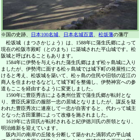
※国の史跡、
日本100名城
、
日本名城百選
、
松坂藩
の藩庁
松坂城（まつさかじょう）は、1588年に蒲生氏郷によって
現在の松阪市殿町（とのまち）に築城された平山城です。松
阪城と呼ばれることもあります。
1584年に伊勢を与えられた蒲生氏郷はまず松ヶ島城に入り
ましたが、伊勢湾に面する松ヶ島城では城下町の発展性に欠
けると考え、松坂城を築いて、松ヶ島の住民や旧領の近江の
商人を住まわせるなどして城下町を整備し、伊勢神宮への参
道もここを経由するように変更しました。
1590年に豊臣秀吉による奥州仕置で蒲生氏郷が転封とな
り、豊臣氏家臣の服部一忠の居城となりましたが、謀反を疑
われた豊臣秀次に連座して一忠が自害すると、代わって城主
となった古田重勝によって改修を施されました。
1619年に古田氏が転封されると紀伊徳川氏の所領となり、
明治維新を迎えています。
阪内川の南岸の丘陵を分断して築かれた渦郭式の平山城