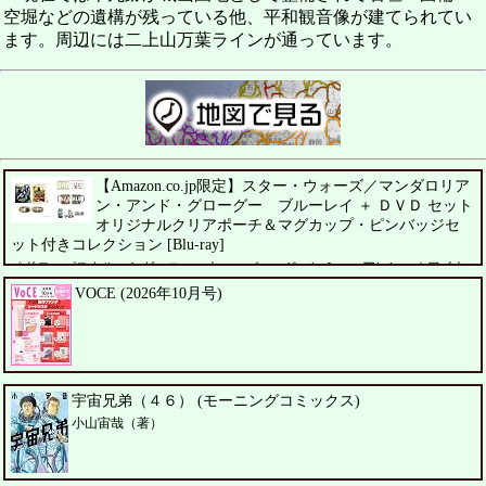
空堀などの遺構が残っている他、平和観音像が建てられてい
ます。周辺には二上山万葉ラインが通っています。
【Amazon.co.jp限定】スター・ウォーズ／マンダロリア
ン・アンド・グローグー ブルーレイ ＋ ＤＶＤ セット
オリジナルクリアポーチ＆マグカップ・ピンバッジセ
ット付きコレクション [Blu-ray]
ペドロ・パスカル、シガーニー・ウィーバー、ジェレミー・アレン・ホワイト
VOCE (2026年10月号)
宇宙兄弟（４６） (モーニングコミックス)
小山宙哉（著）