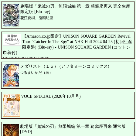
劇場版「鬼滅の刃」無限城編 第一章 猗窩座再来 完全生産
限定版 [Blu-ray]
花江夏樹、鬼頭明里
【Amazon.co.jp限定】UNISON SQUARE GARDEN Revival
Tour "Catcher In The Spy" at NHK Hall 2024.04.25 (初回生産
限定盤) (Blu-ray) - UNISON SQUARE GARDEN (コットン
巾着付)
UNISON SQUARE GARDEN
メダリスト（１５） (アフタヌーンコミックス)
つるまいかだ（著）
VOCE SPECIAL (2026年10月号)
劇場版「鬼滅の刃」無限城編 第一章 猗窩座再来 通常版
[DVD]