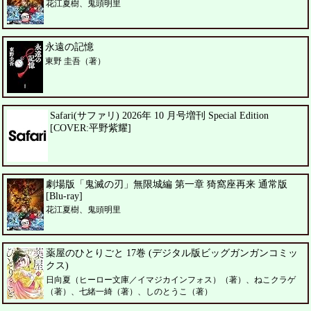
花江夏樹、鬼頭明里
永遠の記憶
東野 圭吾（著）
Safari(サファリ) 2026年 10 月号増刊 Special Edition
[COVER:平野紫耀]
劇場版「鬼滅の刃」無限城編 第一章 猗窩座再来 通常版
[Blu-ray]
花江夏樹、鬼頭明里
薬屋のひとりごと 17巻 (デジタル版ビッグガンガンコミッ
クス)
日向夏（ヒーロー文庫／イマジカインフォス）（著）、ねこクラゲ
（著）、七緒一綺（著）、しのとうこ（著）