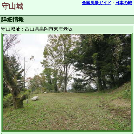
全国風景ガイド
:
日本の城
守山城
詳細情報
守山城址：富山県高岡市東海老坂