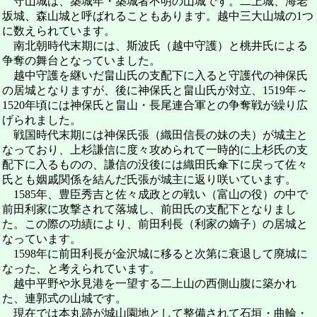
守山城は、築城年・築城者不明の山城です。二上城、海老
坂城、森山城と呼ばれることもあります。越中三大山城の1つ
に数えられています。
南北朝時代末期には、斯波氏（越中守護）と桃井氏による
争奪の舞台となっていました。
越中守護を継いだ畠山氏の支配下に入ると守護代の神保氏
の居城となりますが、後に神保氏と畠山氏が対立、1519年～
1520年頃には神保氏と畠山・長尾連合軍との争奪戦が繰り広
げられました。
戦国時代末期には神保氏張（織田信長の妹の夫）が城主と
なっており、上杉謙信に度々攻められて一時的に上杉氏の支
配下に入るものの、謙信の没後には織田氏傘下に戻って佐々
氏とも姻戚関係を結んだ氏張が城主に返り咲いています。
1585年、豊臣秀吉と佐々成政との戦い（富山の役）の中で
前田利家に攻撃されて落城し、前田氏の支配下となりまし
た。この際の功績により、前田利長（利家の嫡子）の居城と
なっています。
1598年に前田利長が金沢城に移ると次第に衰退して廃城に
なった、と考えられています。
越中平野や氷見港を一望する二上山の西側山腹に築かれ
た、連郭式の山城です。
現在では本丸跡が城山園地として整備されて石垣・曲輪・