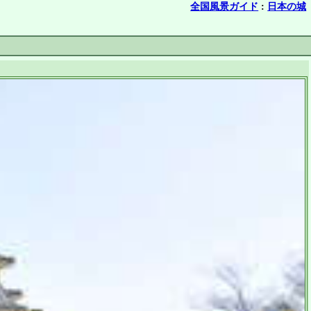
全国風景ガイド
:
日本の城