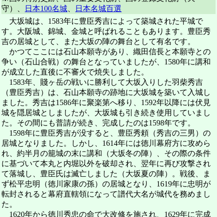
守）、
日本100名城
、
日本名城百選
大坂城は、1583年に豊臣秀吉によって築城された平城で
す。大阪城、錦城、金城と呼ばれることもあります。豊臣秀
吉の居城として、また大坂の陣の舞台として有名です。
かつてここには石山本願寺があり、織田信長と本願寺との
争い（石山合戦）の舞台となっていましたが、1580年に講和
が成立した直後に不審火で焼失しました。
1583年、賤ヶ岳の戦いに勝利して大坂入りした羽柴秀吉
（豊臣秀吉）は、石山本願寺の跡地に大坂城を築いて入城し
ました。秀吉は1586年に聚楽第へ移り、1592年以降には伏見
城を隠居城としましたが、大坂城も引き続き使用していまし
た。その間にも普請が続き、完成したのは1598年です。
1598年に豊臣秀吉が没すると、豊臣秀頼（秀吉の三男）の
居城となりました。しかし、1614年には徳川幕府方に攻めら
れ、約半月の籠城の末に講和（大坂冬の陣）、その際の条件
に基づいて本丸と内堀以外を破却され、翌年に再び攻撃され
て落城し、豊臣氏は滅亡しました（大坂夏の陣）。戦後、ま
ず松平忠明（徳川家康の孫）の居城となり、1619年に忠明が
転封されると幕府直轄領になって譜代大名が城代を務めまし
た。
1620年から徳川秀忠の命で大改修を施され、1629年に完成