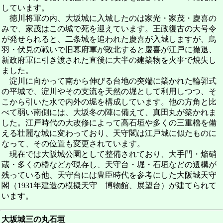
しています。
徳川将軍の内、大坂城に入城したのは家光・家茂・慶喜の
みで、家茂はこの城で死を迎えています。王政復古の大号令
が発せられると、二条城を追われた慶喜が入城しますが、鳥
羽・伏見の戦いで旧幕府軍が敗北すると慶喜が江戸に撤退、
新政府軍に引き渡された直後に大半の建築物を火事で焼失し
ました。
淀川に向かって南から伸びる台地の突端に築かれた輪郭式
の平城で、淀川やその支流を天然の堀として利用しつつ、そ
こから引いた水で内外の堀を構成しています。他の方角と比
べて弱い南側には、大坂冬の陣に備えて、真田丸が築かれま
した。江戸時代の大改修によって高石垣や多くの三重櫓を備
える壮麗な城に変わっており、天守閣は江戸城に似たものに
なって、その位置も変更されています。
現在では大阪城公園として整備されており、大手門・焔硝
蔵・多くの櫓などが現存し、天守台・堀・石垣などの遺構が
残っている他、天守台には豊臣時代を参考にした大阪城天守
閣（1931年建造の模擬天守 博物館、展望台）が建てられて
います。
大坂城三の丸石垣