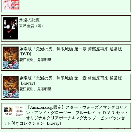
永遠の記憶
東野 圭吾（著）
劇場版「鬼滅の刃」無限城編 第一章 猗窩座再来 通常版
[DVD]
花江夏樹、鬼頭明里
劇場版「鬼滅の刃」無限城編 第一章 猗窩座再来 通常版
[Blu-ray]
花江夏樹、鬼頭明里
【Amazon.co.jp限定】スター・ウォーズ／マンダロリア
ン・アンド・グローグー ブルーレイ ＋ ＤＶＤ セット
オリジナルクリアポーチ＆マグカップ・ピンバッジセ
ット付きコレクション [Blu-ray]
ペドロ・パスカル、シガーニー・ウィーバー、ジェレミー・アレン・ホワイト