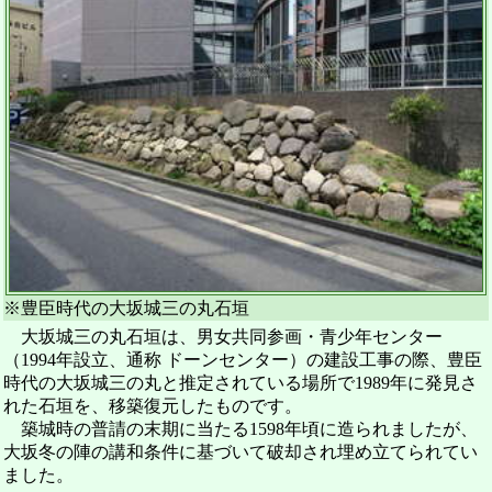
※豊臣時代の大坂城三の丸石垣
大坂城三の丸石垣は、男女共同参画・青少年センター
（1994年設立、通称 ドーンセンター）の建設工事の際、豊臣
時代の大坂城三の丸と推定されている場所で1989年に発見さ
れた石垣を、移築復元したものです。
築城時の普請の末期に当たる1598年頃に造られましたが、
大坂冬の陣の講和条件に基づいて破却され埋め立てられてい
ました。