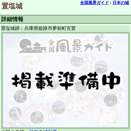
全国風景ガイド
:
日本の城
置塩城
詳細情報
置塩城跡：兵庫県姫路市夢前町宮置