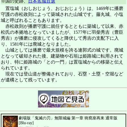
※国の史跡、
日本名城百選
置塩城（おしおじょう、おじおじょう）は、1469年に播磨
守護の赤松政則によって築城された山城です。藤丸城、小塩
城と呼ばれることもあります。
赤松政則が播磨守護に就任するとともに築城して以来、赤
松氏の本拠地となっていましたが、1577年に羽柴秀吉（豊臣
秀吉）が播磨に侵攻してくると降伏して秀吉の支配下に入
り、1581年には廃城となりました。
山城としては播磨で最大規模を誇る連郭式の城です。廃城
となって破却された後、建築物や石垣は姫路城に転用されて
おり、特に姫路城の「との一門」は置塩城からの移築と伝え
られています。
現在では登山道が整備されており、石塁・土塁・空堀など
が遺構として残っています。
劇場版「鬼滅の刃」無限城編 第一章 猗窩座再来 通常版
[Blu-ray]