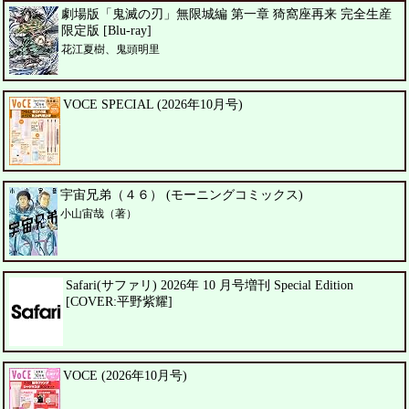
劇場版「鬼滅の刃」無限城編 第一章 猗窩座再来 完全生産
限定版 [Blu-ray]
花江夏樹、鬼頭明里
VOCE SPECIAL (2026年10月号)
宇宙兄弟（４６） (モーニングコミックス)
小山宙哉（著）
Safari(サファリ) 2026年 10 月号増刊 Special Edition
[COVER:平野紫耀]
VOCE (2026年10月号)