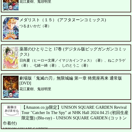
花江夏樹、鬼頭明里
メダリスト（１５） (アフタヌーンコミックス)
つるまいかだ（著）
薬屋のひとりごと 17巻 (デジタル版ビッグガンガンコミッ
クス)
日向夏（ヒーロー文庫／イマジカインフォス）（著）、ねこクラゲ
（著）、七緒一綺（著）、しのとうこ（著）
劇場版「鬼滅の刃」無限城編 第一章 猗窩座再来 通常版
[DVD]
花江夏樹、鬼頭明里
【Amazon.co.jp限定】UNISON SQUARE GARDEN Revival
Tour "Catcher In The Spy" at NHK Hall 2024.04.25 (初回生産
限定盤) (Blu-ray) - UNISON SQUARE GARDEN (コットン
巾着付)
UNISON SQUARE GARDEN