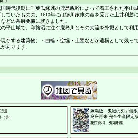
藩庁
国時代後期に千葉氏縁戚の鹿島親幹によって着工された平山城
ていたものの、1610年には徳川家康の命を受けた土井利勝
中などの幕府要職に就きました。
の平山城で、印旛沼に注ぐ鹿島川とその支流を外堀として利用
現存する建築物）・曲輪・空堀・土塁などが遺構として残って
像があります。
記憶
劇場版「鬼滅の刃」無限
窩座再来 完全生産限定版 [B
吾（著）
花江夏樹、鬼頭明里