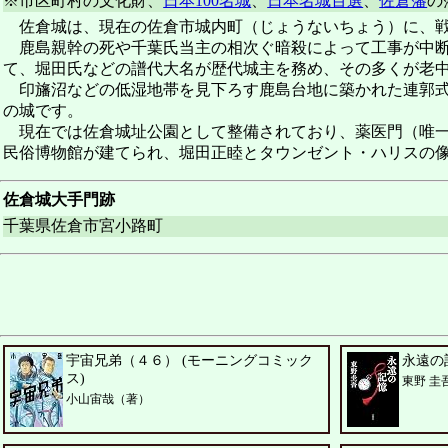
※市区町村の文化財、
日本100名城
、
日本名城百選
、
佐倉藩
の
佐倉城は、現在の佐倉市城内町（じょうないちょう）に、戦
鹿島親幹の死や千葉氏当主の相次ぐ暗殺によって工事が中断し
て、堀田氏などの譜代大名が歴代城主を務め、その多くが老
印旛沼などの低湿地帯を見下ろす鹿島台地に築かれた連郭式
の城です。
現在では佐倉城址公園として整備されており、薬医門（唯一
民俗博物館が建てられ、堀田正睦とタウンゼント・ハリスの
佐倉城大手門跡
千葉県佐倉市宮小路町
宇宙兄弟（４６） (モーニングコミック
永遠の
ス)
東野 圭
小山宙哉（著）