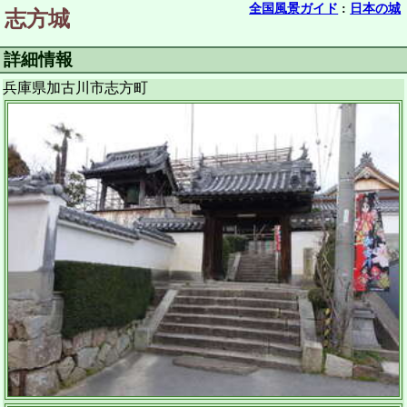
全国風景ガイド
:
日本の城
志方城
詳細情報
兵庫県加古川市志方町