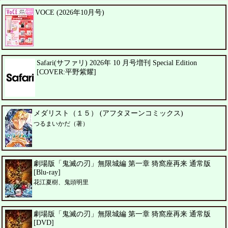
VOCE (2026年10月号)
Safari(サファリ) 2026年 10 月号増刊 Special Edition
[COVER:平野紫耀]
メダリスト（１５） (アフタヌーンコミックス)
つるまいかだ（著）
劇場版「鬼滅の刃」無限城編 第一章 猗窩座再来 通常版
[Blu-ray]
花江夏樹、鬼頭明里
劇場版「鬼滅の刃」無限城編 第一章 猗窩座再来 通常版
[DVD]