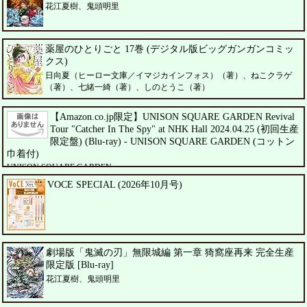
花江夏樹、鬼頭明里
薬屋のひとりごと 17巻 (デジタル版ビッグガンガンコミッ
クス)
日向夏（ヒーロー文庫／イマジカインフォス）（著）、ねこクラゲ
（著）、七緒一綺（著）、しのとうこ（著）
【Amazon.co.jp限定】UNISON SQUARE GARDEN Revival
Tour "Catcher In The Spy" at NHK Hall 2024.04.25 (初回生産
限定盤) (Blu-ray) - UNISON SQUARE GARDEN (コットン
巾着付)
UNISON SQUARE GARDEN
VOCE SPECIAL (2026年10月号)
劇場版「鬼滅の刃」無限城編 第一章 猗窩座再来 完全生産
限定版 [Blu-ray]
花江夏樹、鬼頭明里