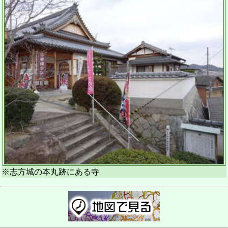
※志方城の本丸跡にある寺