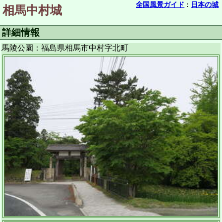
全国風景ガイド
:
日本の城
相馬中村城
詳細情報
馬陵公園：福島県相馬市中村字北町