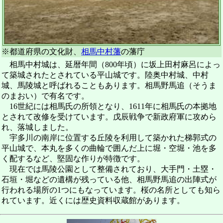
※都道府県の文化財、
相馬中村藩
の藩庁
相馬中村城は、延暦年間（800年頃）に坂上田村麻呂によっ
て築城されたとされている平山城です。陸奥中村城、中村
城、馬陵城と呼ばれることもあります。相馬野馬追（そうま
のまおい）で有名です。
16世紀には相馬氏の所領となり、1611年に相馬氏の本拠地
とされて改修を受けています。戊辰戦争で新政府軍に攻めら
れ、落城しました。
宇多川の南岸に位置する丘陵を利用して築かれた梯郭式の
平山城で、本丸を多くの曲輪で囲んだ上に堀・空堀・池を多
く配するなど、堅固な作りが特徴です。
現在では馬陵公園として整備されており、大手門・土塁・
石垣・堀などの遺構が残っている他、相馬野馬追の出陣式が
行われる場所の1つにもなっています。桜の名所としても知ら
れています。近くには歴史資料収蔵館があります。