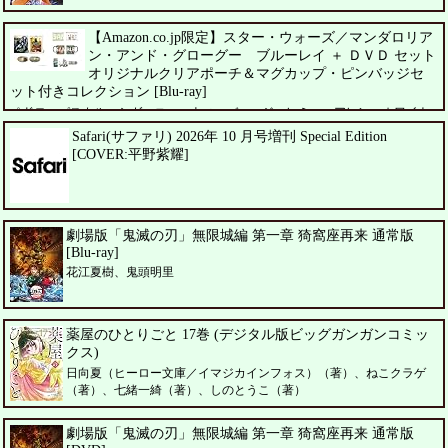
【Amazon.co.jp限定】スター・ウォーズ／マンダロリア
ン・アンド・グローグー ブルーレイ ＋ ＤＶＤ セット
オリジナルクリアポーチ＆マグカップ・ピンバッジセ
ット付きコレクション [Blu-ray]
ペドロ・パスカル、シガーニー・ウィーバー、ジェレミー・アレン・ホワイト
Safari(サファリ) 2026年 10 月号増刊 Special Edition
[COVER:平野紫耀]
劇場版「鬼滅の刃」無限城編 第一章 猗窩座再来 通常版
[Blu-ray]
花江夏樹、鬼頭明里
薬屋のひとりごと 17巻 (デジタル版ビッグガンガンコミッ
クス)
日向夏（ヒーロー文庫／イマジカインフォス）（著）、ねこクラゲ
（著）、七緒一綺（著）、しのとうこ（著）
劇場版「鬼滅の刃」無限城編 第一章 猗窩座再来 通常版