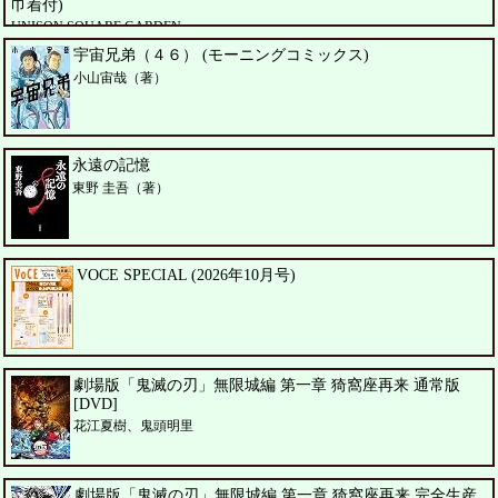
巾着付)
UNISON SQUARE GARDEN
宇宙兄弟（４６） (モーニングコミックス)
小山宙哉（著）
永遠の記憶
東野 圭吾（著）
VOCE SPECIAL (2026年10月号)
劇場版「鬼滅の刃」無限城編 第一章 猗窩座再来 通常版
[DVD]
花江夏樹、鬼頭明里
劇場版「鬼滅の刃」無限城編 第一章 猗窩座再来 完全生産