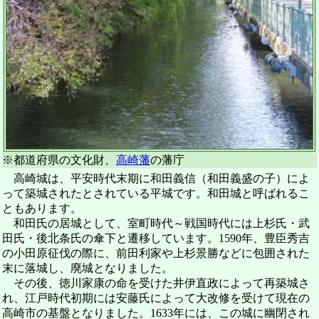
※都道府県の文化財、
高崎藩
の藩庁
高崎城は、平安時代末期に和田義信（和田義盛の子）によ
って築城されたとされている平城です。和田城と呼ばれるこ
ともあります。
和田氏の居城として、室町時代～戦国時代には上杉氏・武
田氏・後北条氏の傘下と遷移しています。1590年、豊臣秀吉
の小田原征伐の際に、前田利家や上杉景勝などに包囲された
末に落城し、廃城となりました。
その後、徳川家康の命を受けた井伊直政によって再築城さ
れ、江戸時代初期には安藤氏によって大改修を受けて現在の
高崎市の基盤となりました。1633年には、この城に幽閉され