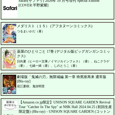
Safari(サファリ) 2026年 10 月号増刊 Special Edition
[COVER:平野紫耀]
メダリスト（１５） (アフタヌーンコミックス)
つるまいかだ（著）
薬屋のひとりごと 17巻 (デジタル版ビッグガンガンコミッ
クス)
日向夏（ヒーロー文庫／イマジカインフォス）（著）、ねこクラゲ
（著）、七緒一綺（著）、しのとうこ（著）
劇場版「鬼滅の刃」無限城編 第一章 猗窩座再来 通常版
[Blu-ray]
花江夏樹、鬼頭明里
【Amazon.co.jp限定】UNISON SQUARE GARDEN Revival
Tour "Catcher In The Spy" at NHK Hall 2024.04.25 (初回生産
限定盤) (Blu-ray) - UNISON SQUARE GARDEN (コットン