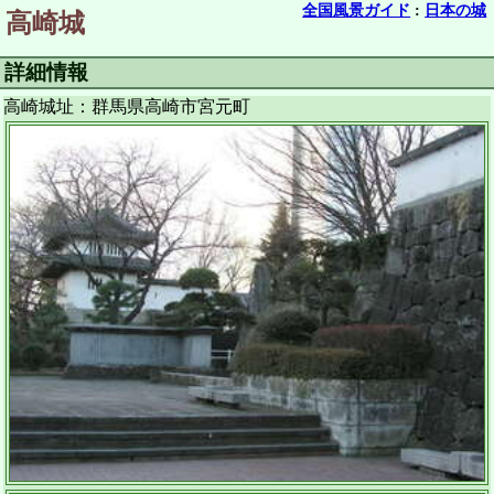
全国風景ガイド
:
日本の城
高崎城
詳細情報
高崎城址：群馬県高崎市宮元町