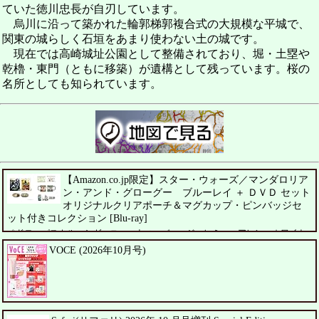
ていた徳川忠長が自刃しています。
烏川に沿って築かれた輪郭梯郭複合式の大規模な平城で、
関東の城らしく石垣をあまり使わない土の城です。
現在では高崎城址公園として整備されており、堀・土塁や
乾櫓・東門（ともに移築）が遺構として残っています。桜の
名所としても知られています。
【Amazon.co.jp限定】スター・ウォーズ／マンダロリア
ン・アンド・グローグー ブルーレイ ＋ ＤＶＤ セット
オリジナルクリアポーチ＆マグカップ・ピンバッジセ
ット付きコレクション [Blu-ray]
ペドロ・パスカル、シガーニー・ウィーバー、ジェレミー・アレン・ホワイト
VOCE (2026年10月号)