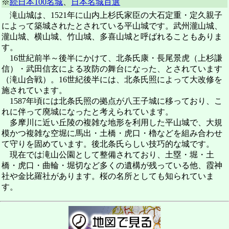
※
続日本100名城
、
日本名城百選
滝山城は、1521年に山内上杉氏家臣の大石定重・定久親子
によって築城されたとされている平山城です。武州瀧山城、
瀧山城、横山城、竹山城、多喜山城と呼ばれることもありま
す。
16世紀前半～後半にかけて、北条氏康・長尾景虎（上杉謙
信）・武田信玄による攻防の舞台になった、とされています
（滝山合戦）。16世紀後半には、北条氏照によって大改修を
施されています。
1587年頃には北条氏照の拠点が八王子城に移っており、こ
れに伴って廃城になったと考えられています。
多摩川に近い丘陵の複雑な地形を利用した平山城で、大規
模かつ複雑な空堀に馬出・土橋・虎口・櫓などを組み合わせ
て守りを固めています。後北条氏らしい技巧的な城です。
現在では滝山公園として整備されており、土塁・堀・土
橋・虎口・曲輪・堀切など多くの遺構が残っている他、霞神
社や金比羅社があります。桜の名所としても知られていま
す。