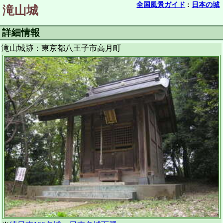
全国風景ガイド
:
日本の城
滝山城
詳細情報
滝山城跡：東京都八王子市高月町