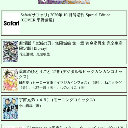
Safari(サファリ) 2026年 10 月号増刊 Special Edition
[COVER:平野紫耀]
劇場版「鬼滅の刃」無限城編 第一章 猗窩座再来 完全生産
限定版 [Blu-ray]
花江夏樹、鬼頭明里
薬屋のひとりごと 17巻 (デジタル版ビッグガンガンコミッ
クス)
日向夏（ヒーロー文庫／イマジカインフォス）（著）、ねこクラゲ
（著）、七緒一綺（著）、しのとうこ（著）
宇宙兄弟（４６） (モーニングコミックス)
小山宙哉（著）