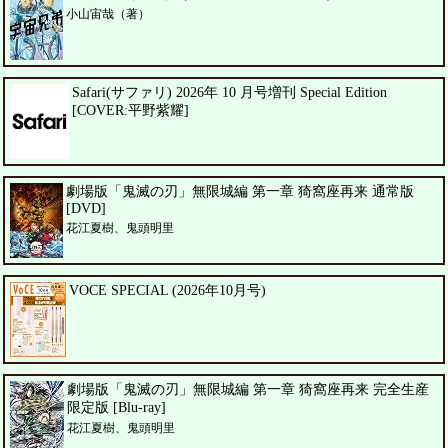
小山宙哉（著）
Safari(サファリ) 2026年 10 月号増刊 Special Edition
[COVER:平野紫耀]
劇場版「鬼滅の刃」無限城編 第一章 猗窩座再来 通常版
[DVD]
花江夏樹、鬼頭明里
VOCE SPECIAL (2026年10月号)
劇場版「鬼滅の刃」無限城編 第一章 猗窩座再来 完全生産
限定版 [Blu-ray]
花江夏樹、鬼頭明里