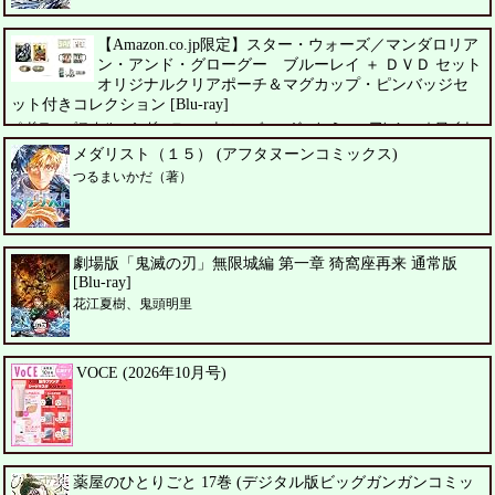
【Amazon.co.jp限定】スター・ウォーズ／マンダロリア
ン・アンド・グローグー ブルーレイ ＋ ＤＶＤ セット
オリジナルクリアポーチ＆マグカップ・ピンバッジセ
ット付きコレクション [Blu-ray]
ペドロ・パスカル、シガーニー・ウィーバー、ジェレミー・アレン・ホワイト
メダリスト（１５） (アフタヌーンコミックス)
つるまいかだ（著）
劇場版「鬼滅の刃」無限城編 第一章 猗窩座再来 通常版
[Blu-ray]
花江夏樹、鬼頭明里
VOCE (2026年10月号)
薬屋のひとりごと 17巻 (デジタル版ビッグガンガンコミッ