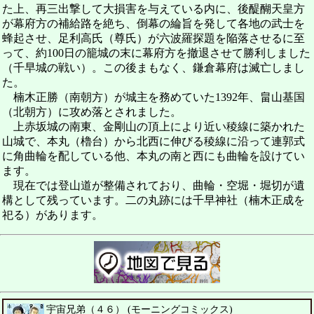
た上、再三出撃して大損害を与えている内に、後醍醐天皇方
が幕府方の補給路を絶ち、倒幕の綸旨を発して各地の武士を
蜂起させ、足利高氏（尊氏）が六波羅探題を陥落させるに至
って、約100日の籠城の末に幕府方を撤退させて勝利しました
（千早城の戦い）。この後まもなく、鎌倉幕府は滅亡しまし
た。
楠木正勝（南朝方）が城主を務めていた1392年、畠山基国
（北朝方）に攻め落とされました。
上赤坂城の南東、金剛山の頂上により近い稜線に築かれた
山城で、本丸（櫓台）から北西に伸びる稜線に沿って連郭式
に角曲輪を配している他、本丸の南と西にも曲輪を設けてい
ます。
現在では登山道が整備されており、曲輪・空堀・堀切が遺
構として残っています。二の丸跡には千早神社（楠木正成を
祀る）があります。
宇宙兄弟（４６） (モーニングコミックス)