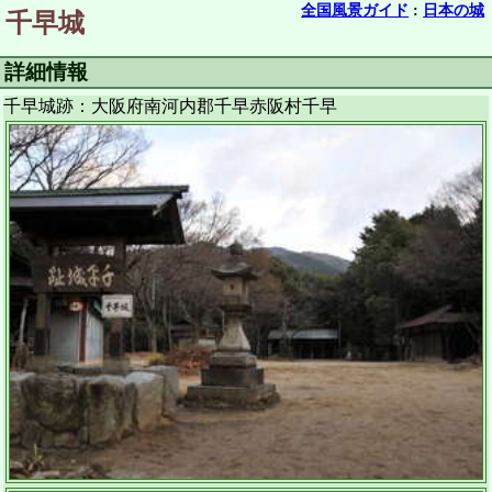
全国風景ガイド
:
日本の城
千早城
詳細情報
千早城跡：大阪府南河内郡千早赤阪村千早