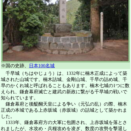
※国の史跡、
日本100名城
千早城（ちはやじょう）は、1332年に楠木正成によって築
城された山城です。楠木詰城、金剛山城、千早の詰め城、千
早のかくれ城と呼ばれることもあります。楠木七城の1つに数
えられ、鎌倉幕府滅亡と建武の新政に繋がる千早城の戦いで
知られています。
鎌倉幕府と後醍醐天皇による争い（元弘の乱）の際、楠木
正成の本城である上赤坂城（赤坂城）の詰城として築かれま
した。
1333年、鎌倉幕府方の大軍に包囲され、上赤坂城を落とさ
れましたが、水攻め・兵糧攻めを凌ぎ、数度の攻勢を撃退し