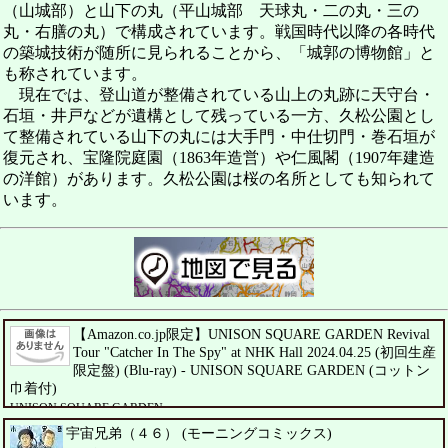
（山城部）と山下の丸（平山城部 天球丸・二の丸・三の
丸・右膳の丸）で構成されています。戦国時代以降の各時代
の築城技術が随所に見られることから、「城郭の博物館」と
も称されています。
現在では、登山道が整備されている山上の丸跡に天守台・
石垣・井戸などが遺構として残っている一方、久松公園とし
て整備されている山下の丸には大手門・中仕切門・巻石垣が
復元され、宝隆院庭園（1863年造営）や仁風閣（1907年建造
の洋館）があります。久松公園は桜の名所としても知られて
います。
【Amazon.co.jp限定】UNISON SQUARE GARDEN Revival
Tour "Catcher In The Spy" at NHK Hall 2024.04.25 (初回生産
限定盤) (Blu-ray) - UNISON SQUARE GARDEN (コットン
巾着付)
UNISON SQUARE GARDEN
宇宙兄弟（４６） (モーニングコミックス)