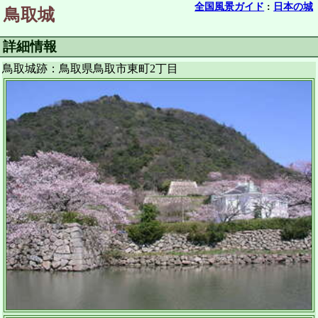
全国風景ガイド
:
日本の城
鳥取城
詳細情報
鳥取城跡：鳥取県鳥取市東町2丁目