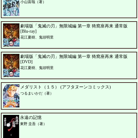
小山宙哉（著）
劇場版「鬼滅の刃」無限城編 第一章 猗窩座再来 通常版
[Blu-ray]
花江夏樹、鬼頭明里
劇場版「鬼滅の刃」無限城編 第一章 猗窩座再来 通常版
[DVD]
花江夏樹、鬼頭明里
メダリスト（１５） (アフタヌーンコミックス)
つるまいかだ（著）
永遠の記憶
東野 圭吾（著）