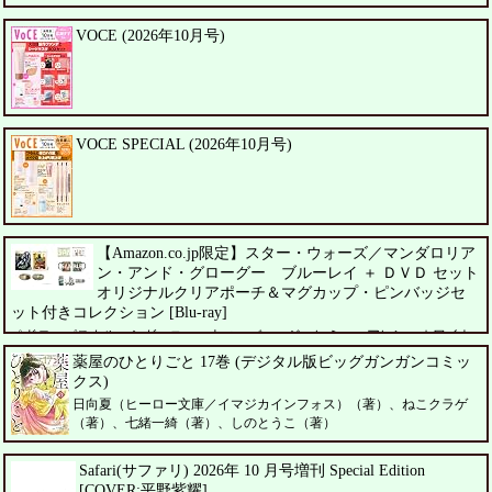
VOCE (2026年10月号)
VOCE SPECIAL (2026年10月号)
【Amazon.co.jp限定】スター・ウォーズ／マンダロリア
ン・アンド・グローグー ブルーレイ ＋ ＤＶＤ セット
オリジナルクリアポーチ＆マグカップ・ピンバッジセ
ット付きコレクション [Blu-ray]
ペドロ・パスカル、シガーニー・ウィーバー、ジェレミー・アレン・ホワイト
薬屋のひとりごと 17巻 (デジタル版ビッグガンガンコミッ
クス)
日向夏（ヒーロー文庫／イマジカインフォス）（著）、ねこクラゲ
（著）、七緒一綺（著）、しのとうこ（著）
Safari(サファリ) 2026年 10 月号増刊 Special Edition
[COVER:平野紫耀]