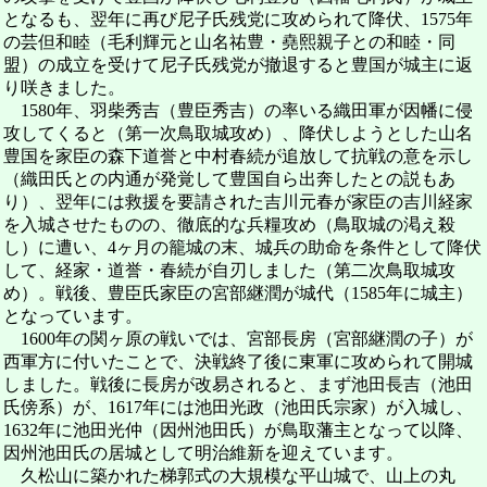
となるも、翌年に再び尼子氏残党に攻められて降伏、1575年
の芸但和睦（毛利輝元と山名祐豊・堯熙親子との和睦・同
盟）の成立を受けて尼子氏残党が撤退すると豊国が城主に返
り咲きました。
1580年、羽柴秀吉（豊臣秀吉）の率いる織田軍が因幡に侵
攻してくると（第一次鳥取城攻め）、降伏しようとした山名
豊国を家臣の森下道誉と中村春続が追放して抗戦の意を示し
（織田氏との内通が発覚して豊国自ら出奔したとの説もあ
り）、翌年には救援を要請された吉川元春が家臣の吉川経家
を入城させたものの、徹底的な兵糧攻め（鳥取城の渇え殺
し）に遭い、4ヶ月の籠城の末、城兵の助命を条件として降伏
して、経家・道誉・春続が自刃しました（第二次鳥取城攻
め）。戦後、豊臣氏家臣の宮部継潤が城代（1585年に城主）
となっています。
1600年の関ヶ原の戦いでは、宮部長房（宮部継潤の子）が
西軍方に付いたことで、決戦終了後に東軍に攻められて開城
しました。戦後に長房が改易されると、まず池田長吉（池田
氏傍系）が、1617年には池田光政（池田氏宗家）が入城し、
1632年に池田光仲（因州池田氏）が鳥取藩主となって以降、
因州池田氏の居城として明治維新を迎えています。
久松山に築かれた梯郭式の大規模な平山城で、山上の丸