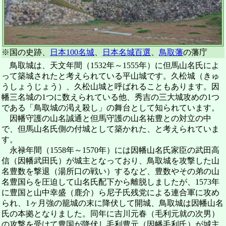
※国の史跡、
日本100名城
、
日本名城百選
、
鳥取藩
の藩庁
鳥取城は、天文年間（1532年～1555年）に但馬山名氏によ
って築城されたと考えられている平山城です。久松城（きゅ
うしょうじょう）、久松山城と呼ばれることもあります。因
幡三名城の1つに数えられている他、秀吉の三大城攻めの1つ
である「鳥取城の渇え殺し」の舞台として知られています。
因幡守護の山名誠通と但馬守護の山名祐豊との対立の中
で、但馬山名氏側の付城として築かれた、と考えられていま
す。
永禄年間（1558年～1570年）には因幡山名氏家臣の武田高
信（因幡武田氏）が城主となっており、鳥取城を攻撃した山
名豊数を撃退（湯所口の戦い）するなど、豊数やその弟の山
名豊国らを圧迫して山名氏配下から離脱しましたが、1573年
に豊国と山中幸盛（鹿介）ら尼子氏残党による連合軍に攻め
られ、1ヶ月強の籠城の末に降伏して開城、鳥取城は因幡山名
氏の本拠となりました。同年に吉川元春（毛利元就の次男）
の攻撃を受けて豊国が降伏し毛利豊元（因幡毛利氏）が城主