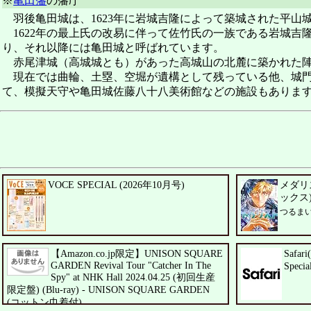
※
亀田藩
の藩庁
羽後亀田城は、1623年に岩城吉隆によって築城された平山
1622年の最上氏の改易に伴って佐竹氏の一族である岩城吉
り、それ以降には亀田城と呼ばれています。
赤尾津城（高城城とも）があった高城山の北麓に築かれた陣
現在では曲輪、土塁、空堀が遺構として残っている他、城門
て、模擬天守や亀田城佐藤八十八美術館などの施設もありま
VOCE SPECIAL (2026年10月号)
メダリ
ックス
つるま
【Amazon.co.jp限定】UNISON SQUARE
Safa
GARDEN Revival Tour "Catcher In The
Speci
Spy" at NHK Hall 2024.04.25 (初回生産
限定盤) (Blu-ray) - UNISON SQUARE GARDEN
(コットン巾着付)