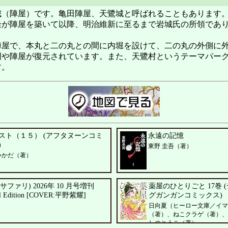
城（陣屋）です。亀田陣屋、天鷺城と呼ばれることもあります
隆が陣屋を築いて以降、明治維新に至るまで岩城氏の所領であり
屋で、本丸と二の丸との間に内堀を設けて、二の丸の外側に
や陣屋が復元されています。また、天鷺村というテーマパーク
す。
スト（１５） (アフタヌーンコミ
永遠の記憶
)
東野 圭吾（著）
いかだ（著）
ri(サファリ) 2026年 10 月号増刊
薬屋のひとりごと 17巻 
al Edition [COVER:平野紫耀]
グガンガンコミックス)
日向夏（ヒーロー文庫／イマ
（著）、ねこクラゲ（著）、
しのとうこ（著）