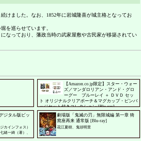
。
続けました。なお、1852年に岩城隆喜が城主格となってお
外堀を巡らせています。
になっており、藩政当時の武家屋敷や古民家が移築されてい
【Amazon.co.jp限定】スター・ウォー
ズ／マンダロリアン・アンド・グロ
ーグー ブルーレイ ＋ ＤＶＤ セッ
ト オリジナルクリアポーチ＆マグカップ・ピンバ
ッジセット付きコレクション [Blu-ray]
ペドロ・パスカル、シガーニー・ウィーバー、ジェレミ
(デジタル版ビッ
劇場版「鬼滅の刃」無限城編 第一章 猗
ー・アレン・ホワイト
窩座再来 通常版 [Blu-ray]
ジカインフォス）
花江夏樹、鬼頭明里
七緒一綺（著）、