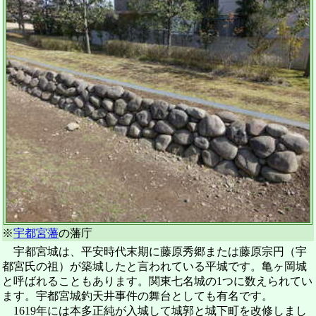
※
宇都宮藩
の藩庁
宇都宮城は、平安時代末期に藤原秀郷または藤原宗円（宇
都宮氏の祖）が築城したと言われている平城です。亀ヶ岡城
と呼ばれることもあります。関東七名城の1つに数えられてい
ます。宇都宮城釣天井事件の舞台としても有名です。
1619年には本多正純が入城して城郭と城下町を改修しまし