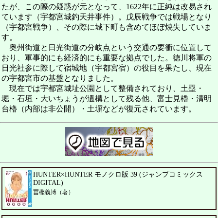
たが、この際の疑惑が元となって、1622年に正純は改易され
ています（宇都宮城釣天井事件）。戊辰戦争では戦場となり
（宇都宮戦争）、その際に城下町も含めてほぼ焼失していま
す。
奥州街道と日光街道の分岐点という交通の要衝に位置して
おり、軍事的にも経済的にも重要な拠点でした。徳川将軍の
日光社参に際して宿城地（宇都宮宿）の役目を果たし、現在
の宇都宮市の基盤となりました。
現在では宇都宮城址公園として整備されており、土塁・
堀・石垣・大いちょうが遺構として残る他、富士見櫓・清明
台櫓（内部は非公開）・土塀などが復元されています。
HUNTER×HUNTER モノクロ版 39 (ジャンプコミックス
DIGITAL)
冨樫義博（著）