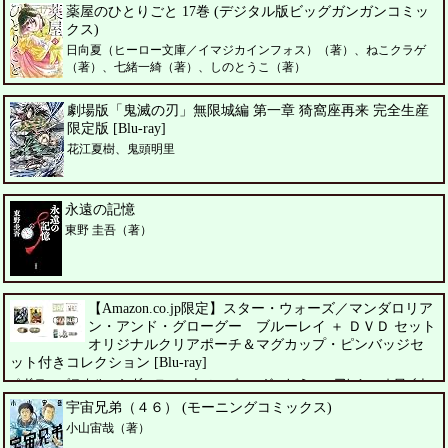
薬屋のひとりごと 17巻 (デジタル版ビッグガンガンコミッ
クス)
日向夏（ヒーロー文庫／イマジカインフォス）（著）、ねこクラゲ
（著）、七緒一綺（著）、しのとうこ（著）
劇場版「鬼滅の刃」無限城編 第一章 猗窩座再来 完全生産
限定版 [Blu-ray]
花江夏樹、鬼頭明里
永遠の記憶
東野 圭吾（著）
【Amazon.co.jp限定】スター・ウォーズ／マンダロリア
ン・アンド・グローグー ブルーレイ ＋ ＤＶＤ セット
オリジナルクリアポーチ＆マグカップ・ピンバッジセ
ット付きコレクション [Blu-ray]
ペドロ・パスカル、シガーニー・ウィーバー、ジェレミー・アレン・ホワイト
宇宙兄弟（４６） (モーニングコミックス)
小山宙哉（著）