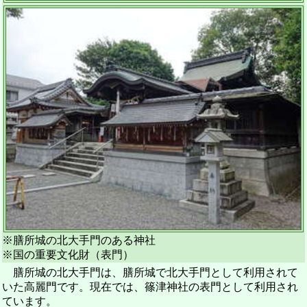
※膳所城の北大手門のある神社
※国の重要文化財（表門）
膳所城の北大手門は、膳所城で北大手門として利用されて
いた高麗門です。現在では、篠津神社の表門として利用され
ています。