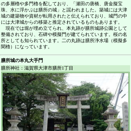
の多層櫓や多門櫓を配しており、「瀬田の唐橋、唐金擬宝
珠、水に浮かぶは膳所の城」と謡われました。築城には大津
城の建築物や資材が転用されたと伝えられており、城門の中
には大津城からの移築と推定されているものもあります。
現在では堀が埋め立てられ、本丸跡が膳所城跡公園として
整備されており、石碑や模擬門が建てられています。桜の名
所としても知られています。二の丸跡は膳所浄水場（模擬多
聞櫓）になっています。
膳所城の本丸大手門
膳所神社：滋賀県大津市膳所1丁目