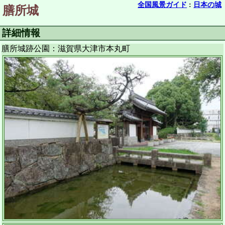
全国風景ガイド
:
日本の城
膳所城
詳細情報
膳所城跡公園：滋賀県大津市本丸町