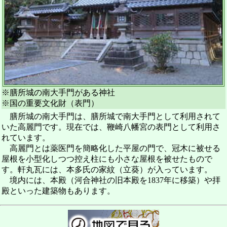
※膳所城の南大手門がある神社
※国の重要文化財（表門）
膳所城の南大手門は、膳所城で南大手門として利用されて
いた高麗門です。現在では、鞭崎八幡宮の表門として利用さ
れています。
高麗門とは薬医門を簡略化した平屋の門で、冠木に被せる
屋根を小型化しつつ控え柱にも小さな屋根を被せたもので
す。軒丸瓦には、本多氏の家紋（立葵）が入っています。
境内には、本殿（河合神社の旧本殿を1837年に移築）や拝
殿といった建築物もあります。