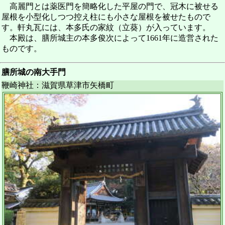
高麗門とは薬医門を簡略化した平屋の門で、冠木に被せる
屋根を小型化しつつ控え柱にも小さな屋根を被せたもので
す。軒丸瓦には、本多氏の家紋（立葵）が入っています。
本殿は、膳所城主の本多俊次によって1661年に造営された
ものです。
膳所城の南大手門
鞭崎神社：滋賀県草津市矢橋町