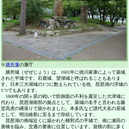
※
膳所藩
の藩庁
膳所城（ぜぜじょう）は、1601年に徳川家康によって築城
された平城です。石鹿城、望湖城と呼ばれることもありま
す。日本三大湖城の1つに数えられている他、琵琶湖の浮城の
1つでもあります。
1600年の関ヶ原の戦いで防御面の不利を露呈した大津城に
代わり、琵琶湖南部の拠点として、築城の名手と言われる藤
堂高虎の縄張りで築かれました。本多氏など譜代大名の居城
として、明治維新に至るまで存続しています。
琵琶湖の南端近くに築かれた梯郭式の平城で、南に瀬田の
唐橋を臨み、交通の要衝に位置しています。規模の割に多く