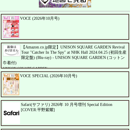
VOCE (2026年10月号)
【Amazon.co.jp限定】UNISON SQUARE GARDEN Revival
Tour "Catcher In The Spy" at NHK Hall 2024.04.25 (初回生産
限定盤) (Blu-ray) - UNISON SQUARE GARDEN (コットン
巾着付)
UNISON SQUARE GARDEN
VOCE SPECIAL (2026年10月号)
Safari(サファリ) 2026年 10 月号増刊 Special Edition
[COVER:平野紫耀]