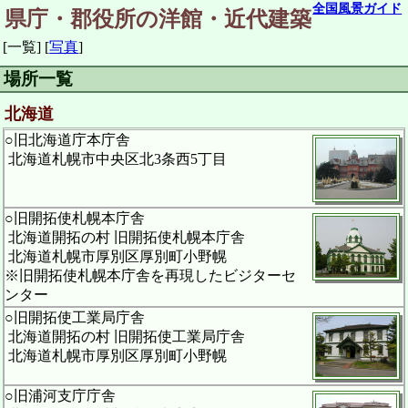
全国風景ガイド
県庁・郡役所の洋館・近代建築
[一覧]
[
写真
]
場所一覧
北海道
○旧北海道庁本庁舎
北海道札幌市中央区北3条西5丁目
○旧開拓使札幌本庁舎
北海道開拓の村 旧開拓使札幌本庁舎
北海道札幌市厚別区厚別町小野幌
※旧開拓使札幌本庁舎を再現したビジターセ
ンター
○旧開拓使工業局庁舎
北海道開拓の村 旧開拓使工業局庁舎
北海道札幌市厚別区厚別町小野幌
○旧浦河支庁庁舎