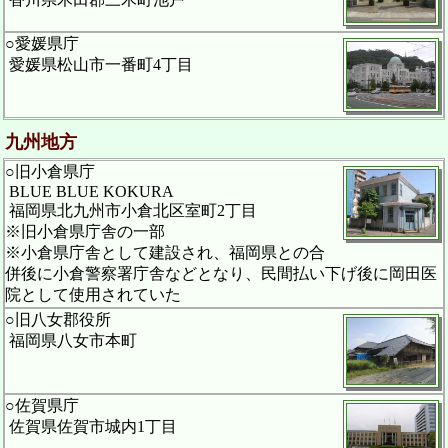
○愛媛県庁
愛媛県松山市一番町4丁目
九州地方
○旧小倉県庁
BLUE BLUE KOKURA
福岡県北九州市小倉北区室町2丁目
※旧小倉県庁舎の一部
※小倉県庁舎として建設され、福岡県との合
併後に小倉警察署庁舎などとなり、民間払い下げ後に岡田医
院として使用されていた
○旧八女郡役所
福岡県八女市本町
○佐賀県庁
佐賀県佐賀市城内1丁目