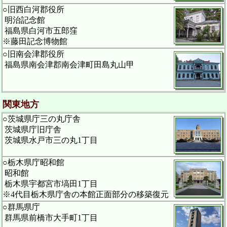
○旧西白河郡役所
明治記念館
福島県白河市五郎窪
※藤田記念博物館
○旧南会津郡役所
福島県南会津郡南会津町田島丸山甲
関東地方
○茨城県庁三の丸庁舎
茨城県庁旧庁舎
茨城県水戸市三の丸1丁目
○栃木県庁昭和館
昭和館
栃木県宇都宮市塙田1丁目
※4代目栃木県庁舎の本館正面部分の移築復元
○群馬県庁
群馬県前橋市大手町1丁目