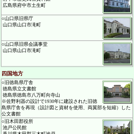
広島県府中市土生町
○山口県旧県庁
山口県山口市滝町
○山口県旧県会議事堂
山口県山口市滝町
四国地方
○旧徳島県庁舎
徳島県立文書館
徳島県徳島市八万町向寺山
※佐野利器の設計で1930年に建設された旧徳
島県庁舎を再現（設計図と資材を使用、両翼部を短縮）した
公文書館
○旧木田郡役所
池戸公民館
香川県木田郡三木町池戸