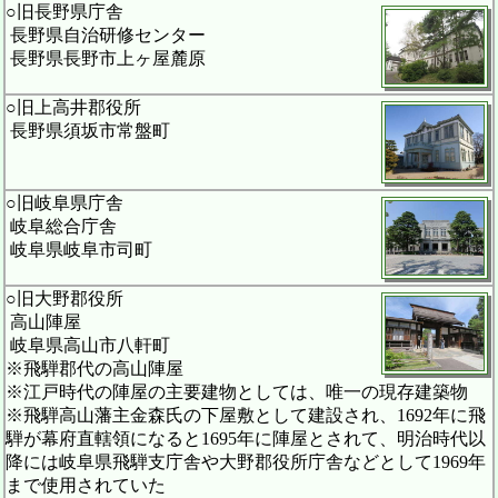
○旧長野県庁舎
長野県自治研修センター
長野県長野市上ヶ屋麓原
○旧上高井郡役所
長野県須坂市常盤町
○旧岐阜県庁舎
岐阜総合庁舎
岐阜県岐阜市司町
○旧大野郡役所
高山陣屋
岐阜県高山市八軒町
※飛騨郡代の高山陣屋
※江戸時代の陣屋の主要建物としては、唯一の現存建築物
※飛騨高山藩主金森氏の下屋敷として建設され、1692年に飛
騨が幕府直轄領になると1695年に陣屋とされて、明治時代以
降には岐阜県飛騨支庁舎や大野郡役所庁舎などとして1969年
まで使用されていた