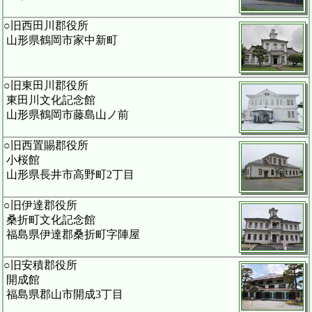
○旧西田川郡役所
山形県鶴岡市家中新町
○旧東田川郡役所
東田川文化記念館
山形県鶴岡市藤島山ノ前
○旧西置賜郡役所
小桜館
山形県長井市高野町2丁目
○旧伊達郡役所
桑折町文化記念館
福島県伊達郡桑折町字陣屋
○旧安積郡役所
開成館
福島県郡山市開成3丁目