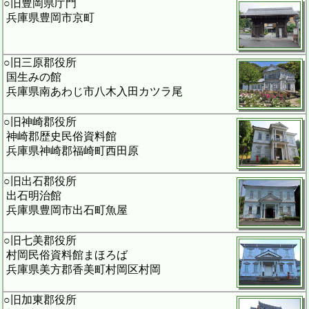
○旧豊岡県庁門
兵庫県豊岡市京町
○旧三原郡役所
国生みの館
兵庫県南あわじ市八木入田カツラ尾
○旧神崎郡役所
神崎郡歴史民俗資料館
兵庫県神崎郡福崎町西田原
○旧出石郡役所
出石明治館
兵庫県豊岡市出石町魚屋
○旧七美郡役所
村岡民俗資料館まほろば
兵庫県美方郡香美町村岡区村岡
○旧加東郡役所