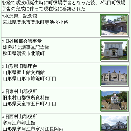
を経て紫波町誕生時に町役場庁舎となった後、2代目町役場
庁舎の完成に伴って現在地に移築された
○水沢県庁記念館
宮城県登米市登米町寺池桜小路
○旧雄勝郡会議事堂
雄勝郡会議事堂記念館
秋田県湯沢市北荒町
○山形県旧県庁舎
山形県郷土館文翔館
山形県山形市旅篭町3丁目
○旧東村山郡役所
旧東村山郡役所資料館
山形県天童市五日町2丁目
○旧西村山郡役所
寒河江市郷土館
山形県寒河江市寒河江長岡丙