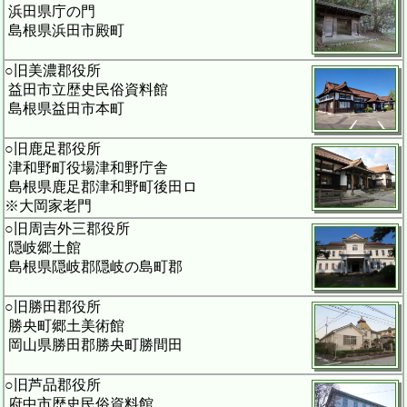
浜田県庁の門
島根県浜田市殿町
○旧美濃郡役所
益田市立歴史民俗資料館
島根県益田市本町
○旧鹿足郡役所
津和野町役場津和野庁舎
島根県鹿足郡津和野町後田ロ
※大岡家老門
○旧周吉外三郡役所
隠岐郷土館
島根県隠岐郡隠岐の島町郡
○旧勝田郡役所
勝央町郷土美術館
岡山県勝田郡勝央町勝間田
○旧芦品郡役所
府中市歴史民俗資料館