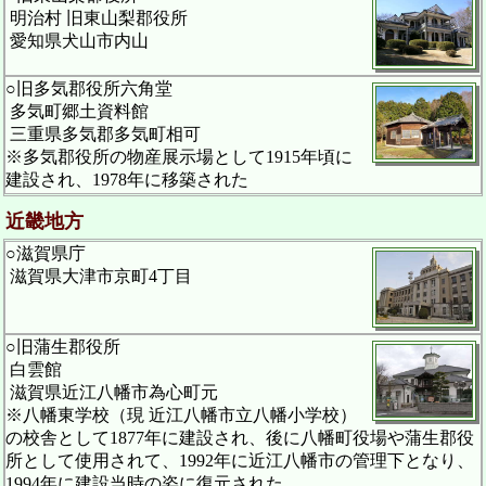
明治村 旧東山梨郡役所
愛知県犬山市内山
○旧多気郡役所六角堂
多気町郷土資料館
三重県多気郡多気町相可
※多気郡役所の物産展示場として1915年頃に
建設され、1978年に移築された
近畿地方
○滋賀県庁
滋賀県大津市京町4丁目
○旧蒲生郡役所
白雲館
滋賀県近江八幡市為心町元
※八幡東学校（現 近江八幡市立八幡小学校）
の校舎として1877年に建設され、後に八幡町役場や蒲生郡役
所として使用されて、1992年に近江八幡市の管理下となり、
1994年に建設当時の姿に復元された