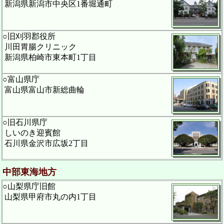
新潟県新潟市中央区1番堀通町
○旧刈羽郡役所
川田胃腸クリニック
新潟県柏崎市東本町1丁目
○富山県庁
富山県富山市新総曲輪
○旧石川県庁
しいのき迎賓館
石川県金沢市広坂2丁目
中部東海地方
○山梨県庁旧館
山梨県甲府市丸の内1丁目