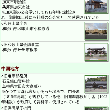
加東市明治館
兵庫県加東市社
※加東郡の公会堂として1912年頃に建設さ
れ、郡制廃止後にも社町の公会堂として使用されていた
○和歌山県庁舎
和歌山県和歌山市小松原通
○旧和歌山県会議事堂
和歌山県岩出市根来
中国地方
○旧邇摩郡役所
石見銀山資料館
島根県大田市大森町ハ
※かつて大森代官所があった場所で、門長屋
（1815年再建）が現存している他、旧邇摩郡役所庁舎（1902
年建設）が現存して資料館に使用されている
○旧浜田県庁の門