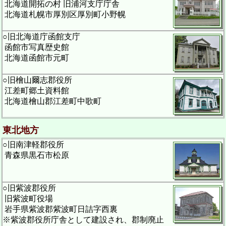
北海道開拓の村 旧浦河支庁庁舎
北海道札幌市厚別区厚別町小野幌
○旧北海道庁函館支庁
函館市写真歴史館
北海道函館市元町
○旧檜山爾志郡役所
江差町郷土資料館
北海道檜山郡江差町中歌町
東北地方
○旧南津軽郡役所
青森県黒石市松原
○旧紫波郡役所
旧紫波町役場
岩手県紫波郡紫波町日詰字西裏
※紫波郡役所庁舎として建設され、郡制廃止