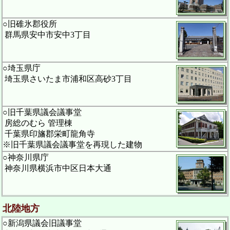
○旧碓氷郡役所
群馬県安中市安中3丁目
○埼玉県庁
埼玉県さいたま市浦和区高砂3丁目
○旧千葉県議会議事堂
房総のむら 管理棟
千葉県印旛郡栄町龍角寺
※旧千葉県議会議事堂を再現した建物
○神奈川県庁
神奈川県横浜市中区日本大通
北陸地方
○新潟県議会旧議事堂