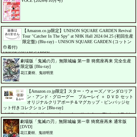
VOCE (2026年10月号)
【Amazon.co.jp限定】UNISON SQUARE GARDEN Revival
Tour "Catcher In The Spy" at NHK Hall 2024.04.25 (初回生産
限定盤) (Blu-ray) - UNISON SQUARE GARDEN (コットン
巾着付)
UNISON SQUARE GARDEN
劇場版「鬼滅の刃」無限城編 第一章 猗窩座再来 完全生産
限定版 [Blu-ray]
花江夏樹、鬼頭明里
【Amazon.co.jp限定】スター・ウォーズ／マンダロリア
ン・アンド・グローグー ブルーレイ ＋ ＤＶＤ セット
オリジナルクリアポーチ＆マグカップ・ピンバッジセ
ット付きコレクション [Blu-ray]
ペドロ・パスカル、シガーニー・ウィーバー、ジェレミー・アレン・ホワイト
劇場版「鬼滅の刃」無限城編 第一章 猗窩座再来 通常版
[DVD]
花江夏樹、鬼頭明里