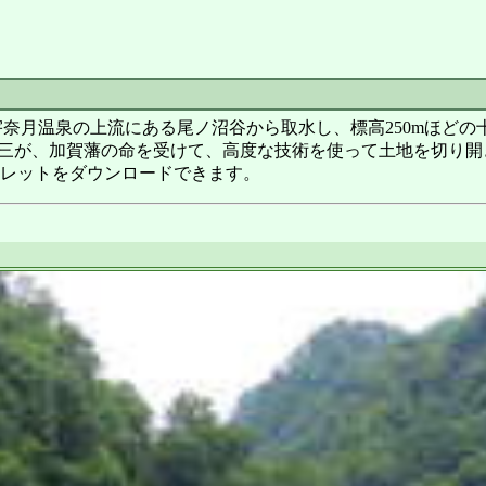
月温泉の上流にある尾ノ沼谷から取水し、標高250mほどの十
椎名道三が、加賀藩の命を受けて、高度な技術を使って土地を切り
フレットをダウンロードできます。