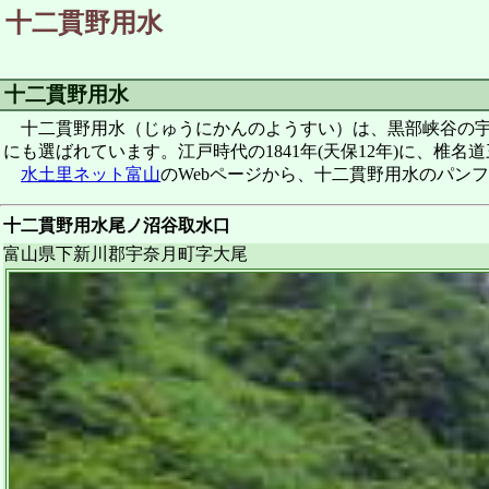
十二貫野用水
十二貫野用水
十二貫野用水（じゅうにかんのようすい）は、黒部峡谷の宇奈
にも選ばれています。江戸時代の1841年(天保12年)に、
水土里ネット富山
のWebページから、十二貫野用水のパン
十二貫野用水尾ノ沼谷取水口
富山県下新川郡宇奈月町字大尾