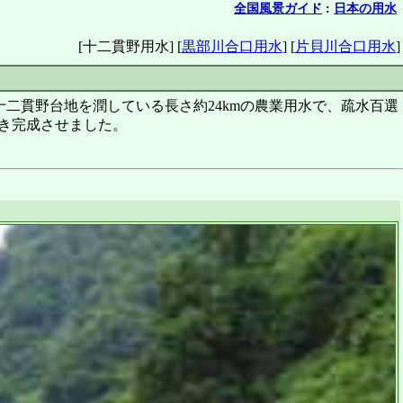
全国風景ガイド
:
日本の用水
[十二貫野用水]
[
黒部川合口用水
]
[
片貝川合口用水
]
二貫野台地を潤している長さ約24kmの農業用水で、疏水百選
開き完成させました。