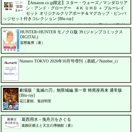
【Amazon.co.jp限定】スター・ウォーズ／マンダロリア
ン・アンド・グローグー ４Ｋ ＵＨＤ ＋ ブルーレイ
セット オリジナルクリアポーチ＆マグカップ・ピンバ
ッジセット付きコレクション [Blu-ray]
ペドロ・パスカル、シガーニー・ウィーバー、ジェレミー・アレン・ホワイト
HUNTER×HUNTER モノクロ版 39 (ジャンプコミックス
DIGITAL)
冨樫義博（著）
Numero TOKYO 2026年10月号増刊（表紙／Number_i）
劇場版「鬼滅の刃」無限城編 第一章 猗窩座再来 通常版
[Blu-ray]
花江夏樹、鬼頭明里
葛西用水－曳舟川をさぐる
葛飾区郷土と天文の博物館（著）