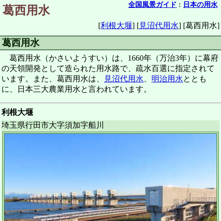
全国風景ガイド
:
日本の用水
葛西用水
[
利根大堰
]
[
見沼代用水
]
[葛西用水]
葛西用水
葛西用水（かさいようすい）は、1660年（万治3年）に幕府
の天領開発として造られた用水路で、疏水百選に指定されて
います。また、葛西用水は、
見沼代用水
、
明治用水
ととも
に、日本三大農業用水と言われています。
利根大堰
埼玉県行田市大字須加字船川