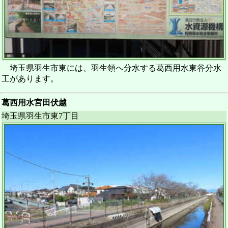
埼玉県羽生市東には、羽生領へ分水する葛西用水東谷分水
工があります。
葛西用水宮田伏越
埼玉県羽生市東7丁目