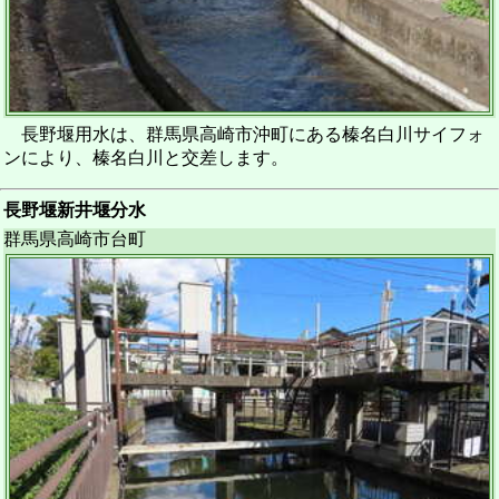
長野堰用水は、群馬県高崎市沖町にある榛名白川サイフォ
ンにより、榛名白川と交差します。
長野堰新井堰分水
群馬県高崎市台町