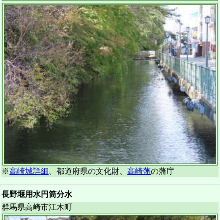
※
高崎城詳細
、都道府県の文化財、
高崎藩
の藩庁
長野堰用水円筒分水
群馬県高崎市江木町