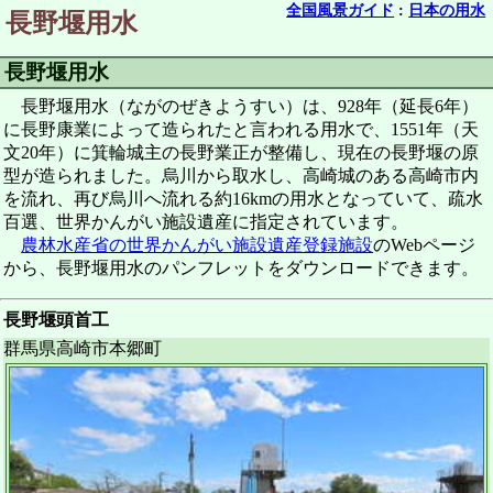
全国風景ガイド
:
日本の用水
長野堰用水
長野堰用水
長野堰用水（ながのぜきようすい）は、928年（延長6年）
に長野康業によって造られたと言われる用水で、1551年（天
文20年）に箕輪城主の長野業正が整備し、現在の長野堰の原
型が造られました。烏川から取水し、高崎城のある高崎市内
を流れ、再び烏川へ流れる約16kmの用水となっていて、疏水
百選、世界かんがい施設遺産に指定されています。
農林水産省の世界かんがい施設遺産登録施設
のWebページ
から、長野堰用水のパンフレットをダウンロードできます。
長野堰頭首工
群馬県高崎市本郷町