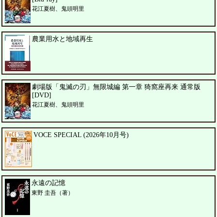
花江夏樹、鬼頭明里
農業用水と地域再生
劇場版「鬼滅の刃」無限城編 第一章 猗窩座再来 通常版
[DVD]
花江夏樹、鬼頭明里
VOCE SPECIAL (2026年10月号)
永遠の記憶
東野 圭吾（著）