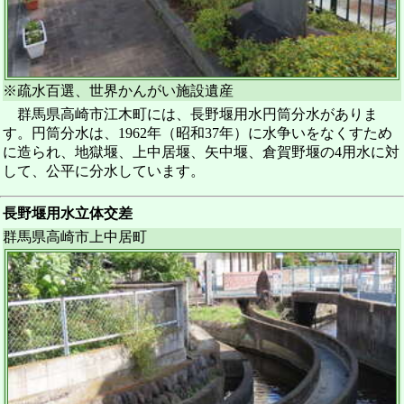
※疏水百選、世界かんがい施設遺産
群馬県高崎市江木町には、長野堰用水円筒分水がありま
す。円筒分水は、1962年（昭和37年）に水争いをなくすため
に造られ、地獄堰、上中居堰、矢中堰、倉賀野堰の4用水に対
して、公平に分水しています。
長野堰用水立体交差
群馬県高崎市上中居町