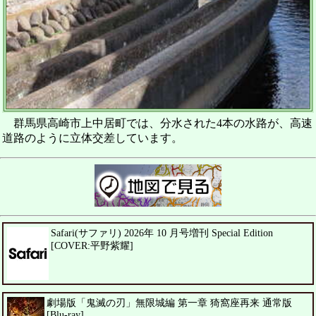
群馬県高崎市上中居町では、分水された4本の水路が、高速
道路のように立体交差しています。
Safari(サファリ) 2026年 10 月号増刊 Special Edition
[COVER:平野紫耀]
劇場版「鬼滅の刃」無限城編 第一章 猗窩座再来 通常版
[Blu-ray]