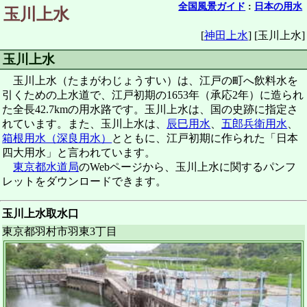
全国風景ガイド
:
日本の用水
玉川上水
[
神田上水
]
[玉川上水]
玉川上水
玉川上水（たまがわじょうすい）は、江戸の町へ飲料水を
引くための上水道で、江戸初期の1653年（承応2年）に造られ
た全長42.7kmの用水路です。玉川上水は、国の史跡に指定さ
れています。また、玉川上水は、
辰巳用水
、
五郎兵衛用水
、
箱根用水（深良用水）
とともに、江戸初期に作られた「日本
四大用水」と言われています。
東京都水道局
のWebページから、玉川上水に関するパンフ
レットをダウンロードできます。
玉川上水取水口
東京都羽村市羽東3丁目