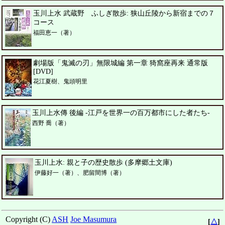
玉川上水 武蔵野 ふしぎ散歩: 狭山丘陵から新宿までの７
コース
福田恵一（著）
劇場版「鬼滅の刃」無限城編 第一章 猗窩座再来 通常版
[DVD]
花江夏樹、鬼頭明里
玉川上水傳 後編 -江戸を世界一の百万都市にした者たち-
西野 喬（著）
玉川上水: 親と子の歴史散歩 (多摩郷土文庫)
伊藤好一（著）、肥留間博（著）
Copyright (C)
ASH
Joe Masumura
[
△
]