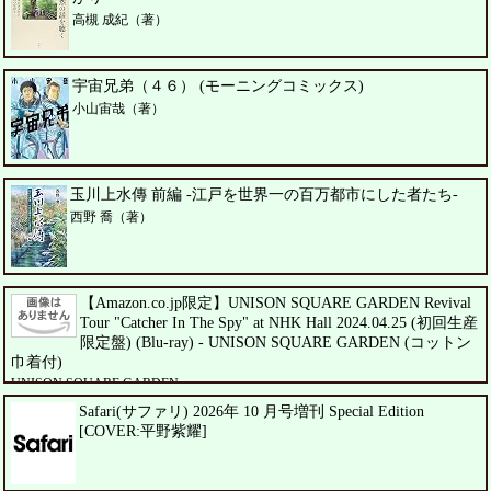
高槻 成紀（著）
宇宙兄弟（４６） (モーニングコミックス)
小山宙哉（著）
玉川上水傳 前編 -江戸を世界一の百万都市にした者たち-
西野 喬（著）
【Amazon.co.jp限定】UNISON SQUARE GARDEN Revival
Tour "Catcher In The Spy" at NHK Hall 2024.04.25 (初回生産
限定盤) (Blu-ray) - UNISON SQUARE GARDEN (コットン
巾着付)
UNISON SQUARE GARDEN
Safari(サファリ) 2026年 10 月号増刊 Special Edition
[COVER:平野紫耀]