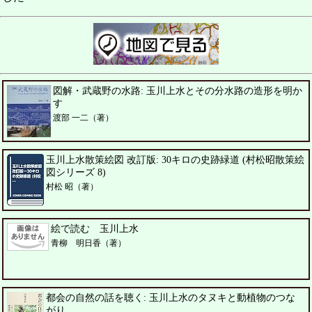
図解・武蔵野の水路: 玉川上水とその分水路の造形を明か
す
渡部 一二（著）
玉川上水散策絵図 改訂版: 30キロの史跡緑道 (村松昭散策絵
図シリーズ 8)
村松 昭（著）
絵で読む 玉川上水
青柳 明日香（著）
都会の自然の話を聴く: 玉川上水のタヌキと動植物のつな
がり