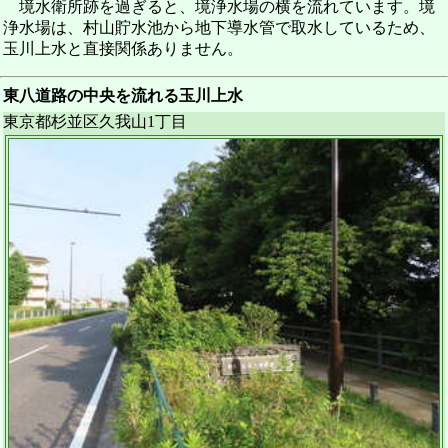
境水衛所跡を過ぎると、境浄水場の横を流れています。境
浄水場は、村山貯水池から地下導水管で取水しているため、
玉川上水と直接関係ありません。
東八道路の中央を流れる玉川上水
東京都杉並区久我山1丁目