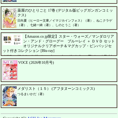
薬屋のひとりごと 17巻 (デジタル版ビッグガンガンコミッ
クス)
日向夏（ヒーロー文庫／イマジカインフォス）（著）、ねこクラゲ
（著）、七緒一綺（著）、しのとうこ（著）
【Amazon.co.jp限定】スター・ウォーズ／マンダロリア
ン・アンド・グローグー ブルーレイ ＋ ＤＶＤ セット
オリジナルクリアポーチ＆マグカップ・ピンバッジセ
ット付きコレクション [Blu-ray]
ペドロ・パスカル、シガーニー・ウィーバー、ジェレミー・アレン・ホワイト
VOCE (2026年10月号)
メダリスト（１５） (アフタヌーンコミックス)
つるまいかだ（著）