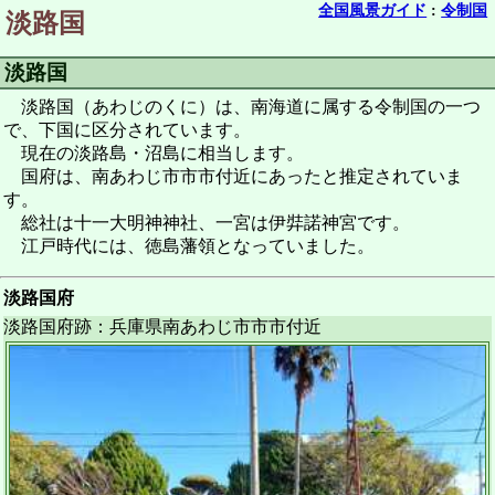
全国風景ガイド
:
令制国
淡路国
淡路国
淡路国（あわじのくに）は、南海道に属する令制国の一つ
で、下国に区分されています。
現在の淡路島・沼島に相当します。
国府は、南あわじ市市市付近にあったと推定されていま
す。
総社は十一大明神神社、一宮は伊弉諾神宮です。
江戸時代には、徳島藩領となっていました。
淡路国府
淡路国府跡：兵庫県南あわじ市市市付近