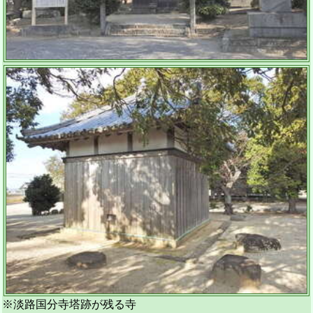
※淡路国分寺塔跡が残る寺