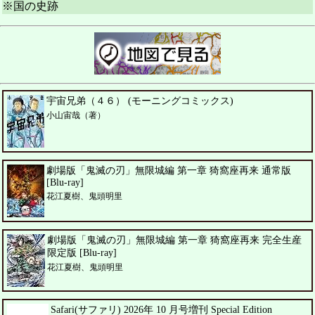
※国の史跡
宇宙兄弟（４６） (モーニングコミックス)
小山宙哉（著）
劇場版「鬼滅の刃」無限城編 第一章 猗窩座再来 通常版
[Blu-ray]
花江夏樹、鬼頭明里
劇場版「鬼滅の刃」無限城編 第一章 猗窩座再来 完全生産
限定版 [Blu-ray]
花江夏樹、鬼頭明里
Safari(サファリ) 2026年 10 月号増刊 Special Edition