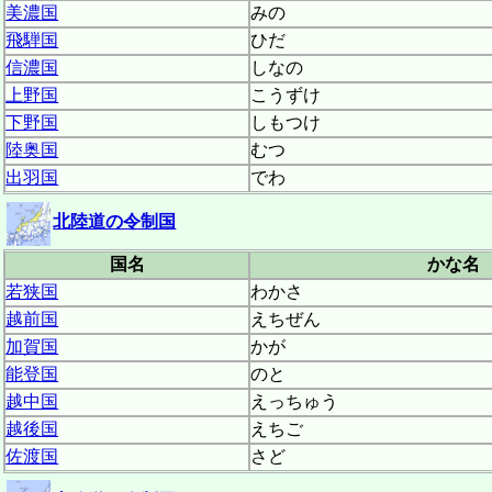
美濃国
みの
飛騨国
ひだ
信濃国
しなの
上野国
こうずけ
下野国
しもつけ
陸奥国
むつ
出羽国
でわ
北陸道の令制国
国名
かな名
若狭国
わかさ
越前国
えちぜん
加賀国
かが
能登国
のと
越中国
えっちゅう
越後国
えちご
佐渡国
さど