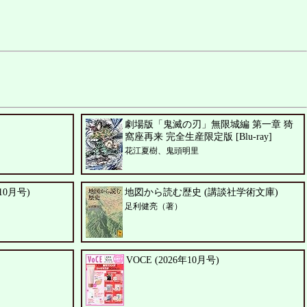
劇場版「鬼滅の刃」無限城編 第一章 猗
窩座再来 完全生産限定版 [Blu-ray]
花江夏樹、鬼頭明里
年10月号)
地図から読む歴史 (講談社学術文庫)
足利健亮（著）
VOCE (2026年10月号)