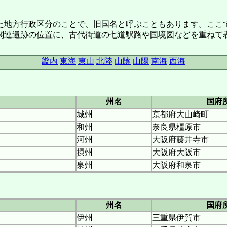
地方行政区分のことで、旧国名と呼ぶこともあります。ここ
関連遺跡の位置に、古代街道の七道駅路や国境図などを重ねて
畿内
東海
東山
北陸
山陰
山陽
南海
西海
州名
国府
城州
京都府大山崎町
和州
奈良県橿原市
河州
大阪府藤井寺市
摂州
大阪府大阪市
泉州
大阪府和泉市
州名
国府
伊州
三重県伊賀市