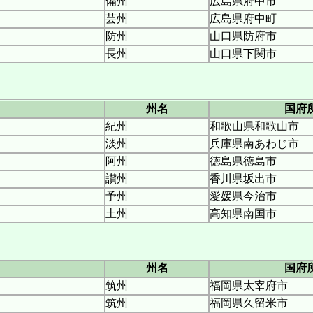
備州
広島県府中市
芸州
広島県府中町
防州
山口県防府市
長州
山口県下関市
州名
国府
紀州
和歌山県和歌山市
淡州
兵庫県南あわじ市
阿州
徳島県徳島市
讃州
香川県坂出市
予州
愛媛県今治市
土州
高知県南国市
州名
国府
筑州
福岡県太宰府市
筑州
福岡県久留米市