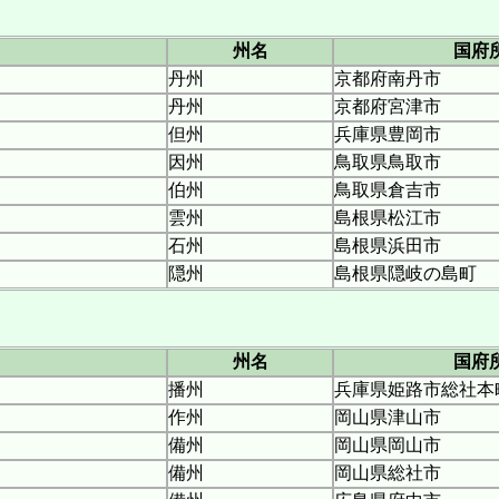
州名
国府
丹州
京都府南丹市
丹州
京都府宮津市
但州
兵庫県豊岡市
因州
鳥取県鳥取市
伯州
鳥取県倉吉市
雲州
島根県松江市
石州
島根県浜田市
隠州
島根県隠岐の島町
州名
国府
播州
兵庫県姫路市総社本
作州
岡山県津山市
備州
岡山県岡山市
備州
岡山県総社市