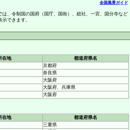
全国風景ガイド
では、令制国の国府（国庁、国衙）、総社、一宮、国分寺など
表示できます。
所在地
都道府県名
京都府
奈良県
大阪府
大阪府、兵庫県
大阪府
所在地
都道府県名
三重県