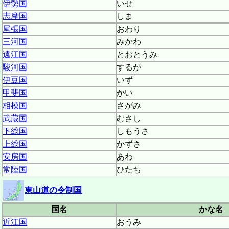
伊勢国
いせ
志摩国
しま
尾張国
おわり
三河国
みかわ
遠江国
とおとうみ
駿河国
するが
伊豆国
いず
甲斐国
かい
相模国
さがみ
武蔵国
むさし
下総国
しもうさ
上総国
かずさ
安房国
あわ
常陸国
ひたち
東山道の令制国
国名
かな名
近江国
おうみ