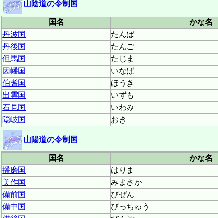
山陰道の令制国
国名
かな名
丹波国
たんば
丹後国
たんご
但馬国
たじま
因幡国
いなば
伯耆国
ほうき
出雲国
いずも
石見国
いわみ
隠岐国
おき
山陽道の令制国
国名
かな名
播磨国
はりま
美作国
みまさか
備前国
びぜん
備中国
びっちゅう