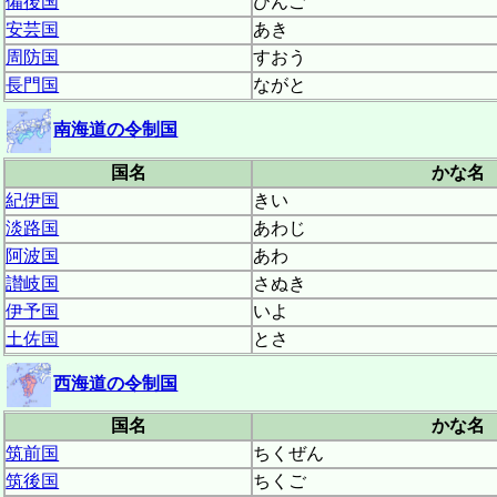
備後国
びんご
安芸国
あき
周防国
すおう
長門国
ながと
南海道の令制国
国名
かな名
紀伊国
きい
淡路国
あわじ
阿波国
あわ
讃岐国
さぬき
伊予国
いよ
土佐国
とさ
西海道の令制国
国名
かな名
筑前国
ちくぜん
筑後国
ちくご