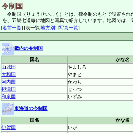
令制国
令制国（りょうせいこく）とは、律令制のもとで設置された
を、五畿七道毎に地図と写真で紹介しています。地図では、
[
名前一覧
]
[表一覧|
地方別
]
[
写真一覧
]
畿内の令制国
国名
かな名
山城国
やましろ
大和国
やまと
河内国
かわち
摂津国
せっつ
和泉国
いずみ
東海道の令制国
国名
かな名
伊賀国
いが