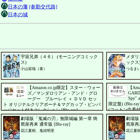
日本の藩
[参勤交代路]
日本の城
宇宙兄弟（４６） (モーニングコミック
メダリ
ス)
ックス
小山宙哉（著）
つるま
【Amazon.co.jp限定】スター・ウォー
【Ama
GARDE
ズ／マンダロリアン・アンド・グロ
Spy" 
ーグー ブルーレイ ＋ ＤＶＤ セッ
限定盤) (Blu-ra
ト オリジナルクリアポーチ＆マグカップ・ピンバ
(コットン巾着付
ッジセット付きコレクション [Blu-ray]
UNISON SQUARE
ペドロ・パスカル、シガーニー・ウィーバー、ジェレミ
劇場版「鬼滅の刃」無限城編 第一章 猗
劇場版
ー・アレン・ホワイト
窩座再来 通常版 [Blu-ray]
窩座再来
花江夏樹、鬼頭明里
花江夏