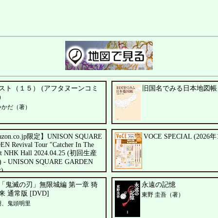
スト（１５） (アフタヌーンコミ
旧国名でみる日本地図帳
)
いかだ（著）
zon.co.jp限定】UNISON SQUARE
VOCE SPECIAL (2026
N Revival Tour "Catcher In The
at NHK Hall 2024.04.25 (初回生産
y) - UNISON SQUARE GARDEN
)
 GARDEN
「鬼滅の刃」無限城編 第一章 猗
永遠の記憶
 通常版 [DVD]
東野 圭吾（著）
樹、鬼頭明里