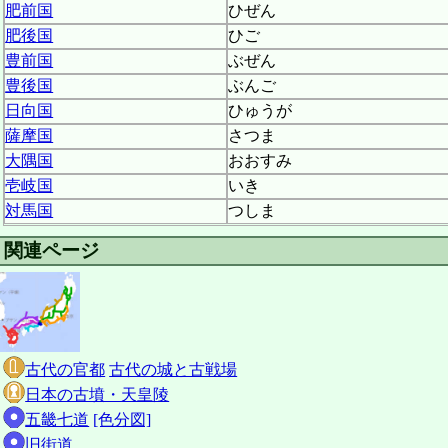
肥前国
ひぜん
肥後国
ひご
豊前国
ぶぜん
豊後国
ぶんご
日向国
ひゅうが
薩摩国
さつま
大隅国
おおすみ
壱岐国
いき
対馬国
つしま
関連ページ
古代の官都
古代の城と古戦場
日本の古墳・天皇陵
五畿七道
[色分図]
旧街道